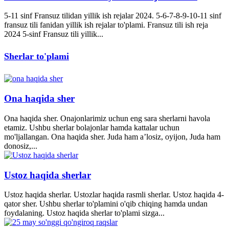
5-11 sinf Fransuz tilidan yillik ish rejalar 2024. 5-6-7-8-9-10-11 sinf
fransuz tili fanidan yillik ish rejalar to'plami. Fransuz tili ish reja
2024 5-sinf Fransuz tili yillik...
Sherlar to'plami
Ona haqida sher
Ona haqida sher. Onajonlarimiz uchun eng sara sherlarni havola
etamiz. Ushbu sherlar bolajonlar hamda kattalar uchun
mo'ljallangan. Ona haqida sher. Juda ham a’losiz, oyijon, Juda ham
donosiz,...
Ustoz haqida sherlar
Ustoz haqida sherlar. Ustozlar haqida rasmli sherlar. Ustoz haqida 4-
qator sher. Ushbu sherlar to'plamini o'qib chiqing hamda undan
foydalaning. Ustoz haqida sherlar to'plami sizga...