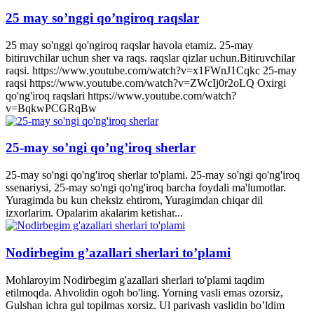
25 may so’nggi qo’ngiroq raqslar
25 may so'nggi qo'ngiroq raqslar havola etamiz. 25-may
bitiruvchilar uchun sher va raqs. raqslar qizlar uchun.Bitiruvchilar
raqsi. https://www.youtube.com/watch?v=x1FWnJ1Cqkc 25-may
raqsi https://www.youtube.com/watch?v=ZWcIj0r2oLQ Oxirgi
qo'ng'iroq raqslari https://www.youtube.com/watch?
v=BqkwPCGRqBw
25-may so’ngi qo’ng’iroq sherlar
25-may so'ngi qo'ng'iroq sherlar to'plami. 25-may so'ngi qo'ng'iroq
ssenariysi, 25-may so'ngi qo'ng'iroq barcha foydali ma'lumotlar.
Yuragimda bu kun cheksiz ehtirom, Yuragimdan chiqar dil
izxorlarim. Opalarim akalarim ketishar...
Nodirbegim g’azallari sherlari to’plami
Mohlaroyim Nodirbegim g'azallari sherlari to'plami taqdim
etilmoqda. Ahvolidin ogoh bo'ling. Yorning vasli emas ozorsiz,
Gulshan ichra gul topilmas xorsiz. Ul parivash vaslidin bo’ldim