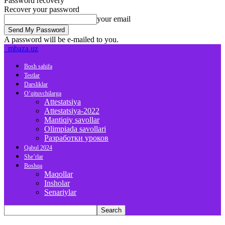
Password recovery
Recover your password
your email
A password will be e-mailed to you.
mbaza.uz
Bosh sahifa
Testlar
Darsliklar
O’qituvchilarga
Attestatsiya
Attestatsiya-2022
Mantiqiy savollar
Olimpiada savollari
Разработки уроков
Qabul 2024
She’rlar
Boshqa
Maqollar
Insholar
Senariylar