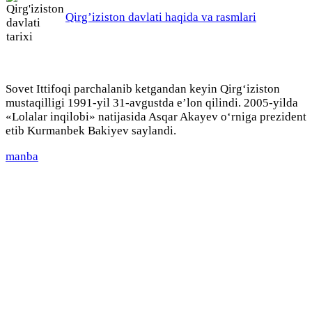
Qirg’iziston davlati haqida va rasmlari
Sovet Ittifoqi parchalanib ketgandan keyin Qirg‘iziston
mustaqilligi 1991-yil 31-avgustda e’lon qilindi. 2005-yilda
«Lolalar inqilobi» natijasida Asqar Akayev o‘rniga prezident
etib Kurmanbek Bakiyev saylandi.
manba