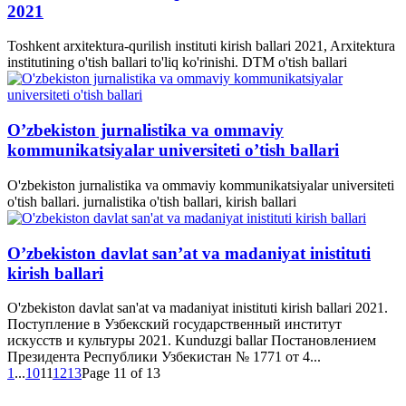
2021
Toshkent arxitektura-qurilish instituti kirish ballari 2021, Arxitektura
institutining o'tish ballari to'liq ko'rinishi. DTM o'tish ballari
O’zbekiston jurnalistika va ommaviy
kommunikatsiyalar universiteti o’tish ballari
O'zbekiston jurnalistika va ommaviy kommunikatsiyalar universiteti
o'tish ballari. jurnalistika o'tish ballari, kirish ballari
O’zbekiston davlat san’at va madaniyat inistituti
kirish ballari
O'zbekiston davlat san'at va madaniyat inistituti kirish ballari 2021.
Поступление в Узбекский государственный институт
искусств и культуры 2021. Kunduzgi ballar Постановлением
Президента Республики Узбекистан № 1771 от 4...
1
...
10
11
12
13
Page 11 of 13