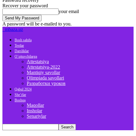
Password recovery
Recover your password
your email
A password will be e-mailed to you.
mbaza.uz
Bosh sahifa
Testlar
Darsliklar
O’qituvchilarga
Attestatsiya
Attestatsiya-2022
Mantiqiy savollar
Olimpiada savollari
Разработки уроков
Qabul 2024
She’rlar
Boshqa
Maqollar
Insholar
Senariylar