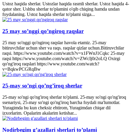
Ustoz haqida sherlar. Ustozlar haqida rasmli sherlar. Ustoz haqida 4-
qator sher. Ushbu sherlar to'plamini o'qib chiqing hamda undan
foydalaning. Ustoz haqida sherlar to'plami sizga...
25 may so’nggi qo’ngiroq raqslar
25 may so'nggi qo'ngiroq raqslar havola etamiz. 25-may
bitiruvchilar uchun sher va raqs. raqslar qizlar uchun.Bitiruvchilar
raqsi. https://www.youtube.com/watch?v=x1FWnJ1Cqkc 25-may
raqsi https://www.youtube.com/watch?v=ZWcIj0r2oLQ Oxirgi
qo'ng'iroq raqslari https://www.youtube.com/watch?
v=BqkwPCGRqBw
25-may so’ngi qo’ng’iroq sherlar
25-may so'ngi qo'ng'iroq sherlar to'plami. 25-may so'ngi qo'ng'iroq
ssenariysi, 25-may so'ngi qo'ng'iroq barcha foydali ma'lumotlar.
Yuragimda bu kun cheksiz ehtirom, Yuragimdan chiqar dil
izxorlarim. Opalarim akalarim ketishar...
Nodirbegim g’azallari sherlari to’plami