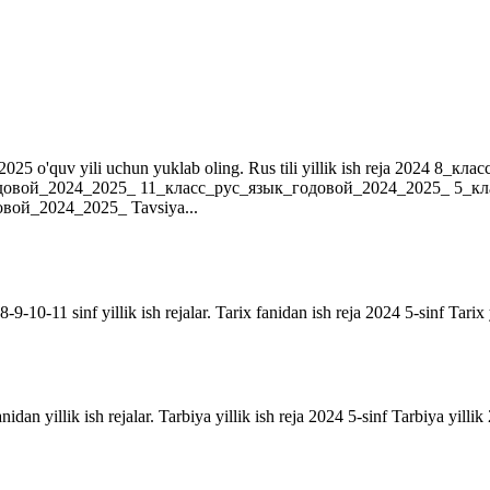
r. 2024-2025 o'quv yili uchun yuklab oling. Rus tili yillik ish reja 202
довой_2024_2025_ 11_класс_рус_язык_годовой_2024_2025_ 5_к
ой_2024_2025_ Tavsiya...
9-10-11 sinf yillik ish rejalar. Tarix fanidan ish reja 2024 5-sinf Tarix 
anidan yillik ish rejalar. Tarbiya yillik ish reja 2024 5-sinf Tarbiya yill