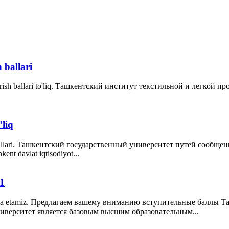
h ballari
 2021. Kirish ballari to'liq. Ташкентский институт текстильной и л
’liq
21 kirish ballari. Ташкентский государственный университет путей 
t davlat iqtisodiyot...
21
izga havola etamiz. Предлагаем вашему вниманию вступительные бал
иверситет является базовым высшим образовательным...