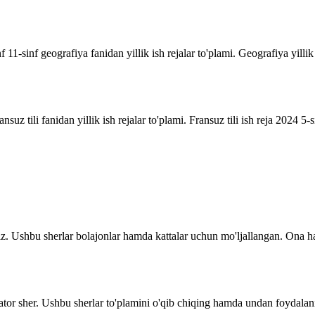
inf 11-sinf geografiya fanidan yillik ish rejalar to'plami. Geografiya yill
suz tili fanidan yillik ish rejalar to'plami. Fransuz tili ish reja 2024 5-sin
z. Ushbu sherlar bolajonlar hamda kattalar uchun mo'ljallangan. Ona ha
ator sher. Ushbu sherlar to'plamini o'qib chiqing hamda undan foydalani