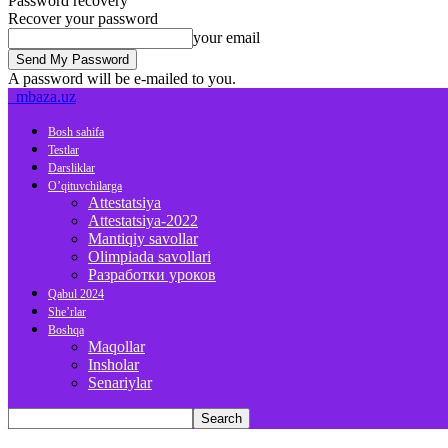
Password recovery
Recover your password
your email
A password will be e-mailed to you.
mbaza.uz
Bosh sahifa
Testlar
Darsliklar
O’qituvchilarga
Attestatsiya
Attestatsiya-2022
Mantiqiy savollar
Olimpiada savollari
Разработки уроков
Qabul 2024
She’rlar
Boshqa
Maqollar
Insholar
Senariylar