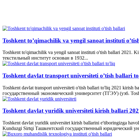
Toshkent to’qimachilik va yengil sanoat instituti o’tis
Toshkent to'qimachilik va yengil sanoat instituti o'tish ballari
текстильный институт основан в 1932...
Toshkent davlat transport universiteti o’tish ballari to
Toshkent davlat transport universiteti o'tish ballari to'liq 20
государственный экономический университет (ТГЭУ) (узб. Toshken
Toshkent davlat yuridik universiteti kirish ballari 20
Toshkent davlat yuridik universitet kirish ballarini e'tiboring
Kunduzgi Sirtqi Ташкентский государственный юридический ун