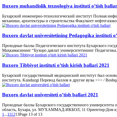
Buxoro muhandislik texnologiya instituti o’tish balla
Бухарский инженерно-технологический институт Полная информ
механики, архитектуры и строительства Факультет нефтегазовой
Buxoro davlat universitetining Pedagogika instituti o’
Проходные баллы Педагогического института Бухарского государс
Маҳкамасининг “Бухоро давлат университетининг Педагогика.
Buxoro Tibbiyot instituti o’tish kirish ballari 2021
Бухарский государственный медицинский институт был основа
института. Kunduzgi Перевод баллов в другие вузы >>> / Boshqa
Buxoro davlat universiteti o’tish ballari 2021
Проходные баллы Бухарского государственного университета о
область, Бухара, ул. МУХАММАД-ИКБОЛ, 11 Ориентир:Дом культ
1
...
11
12
13
Page 13 of 13