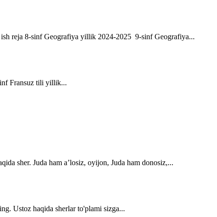
ik ish reja 8-sinf Geografiya yillik 2024-2025 9-sinf Geografiya...
f Fransuz tili yillik...
qida sher. Juda ham a’losiz, oyijon, Juda ham donosiz,...
ng. Ustoz haqida sherlar to'plami sizga...