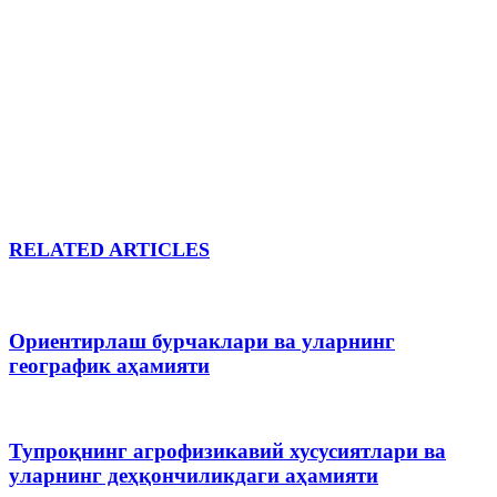
RELATED ARTICLES
Ориентирлаш бурчаклари ва уларнинг
географик аҳамияти
Тупроқнинг агрофизикавий хусусиятлари ва
уларнинг деҳқончиликдаги аҳамияти