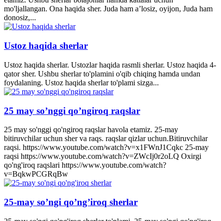
mo'ljallangan. Ona haqida sher. Juda ham a’losiz, oyijon, Juda ham
donosiz,...
Ustoz haqida sherlar
Ustoz haqida sherlar. Ustozlar haqida rasmli sherlar. Ustoz haqida 4-
qator sher. Ushbu sherlar to'plamini o'qib chiqing hamda undan
foydalaning. Ustoz haqida sherlar to'plami sizga...
25 may so’nggi qo’ngiroq raqslar
25 may so'nggi qo'ngiroq raqslar havola etamiz. 25-may
bitiruvchilar uchun sher va raqs. raqslar qizlar uchun.Bitiruvchilar
raqsi. https://www.youtube.com/watch?v=x1FWnJ1Cqkc 25-may
raqsi https://www.youtube.com/watch?v=ZWcIj0r2oLQ Oxirgi
qo'ng'iroq raqslari https://www.youtube.com/watch?
v=BqkwPCGRqBw
25-may so’ngi qo’ng’iroq sherlar