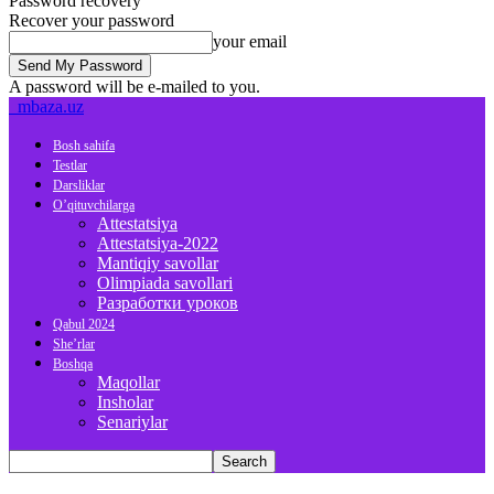
Password recovery
Recover your password
your email
A password will be e-mailed to you.
mbaza.uz
Bosh sahifa
Testlar
Darsliklar
O’qituvchilarga
Attestatsiya
Attestatsiya-2022
Mantiqiy savollar
Olimpiada savollari
Разработки уроков
Qabul 2024
She’rlar
Boshqa
Maqollar
Insholar
Senariylar