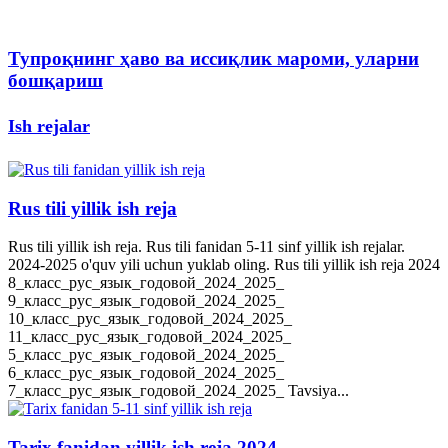
Тупроқнинг ҳаво ва иссиқлик мароми, уларни
бошқариш
Ish rejalar
Rus tili yillik ish reja
Rus tili yillik ish reja. Rus tili fanidan 5-11 sinf yillik ish rejalar.
2024-2025 o'quv yili uchun yuklab oling. Rus tili yillik ish reja 2024
8_класс_рус_язык_годовой_2024_2025_
9_класс_рус_язык_годовой_2024_2025_
10_класс_рус_язык_годовой_2024_2025_
11_класс_рус_язык_годовой_2024_2025_
5_класс_рус_язык_годовой_2024_2025_
6_класс_рус_язык_годовой_2024_2025_
7_класс_рус_язык_годовой_2024_2025_ Tavsiya...
Tarix fanidan yillik ish reja 2024