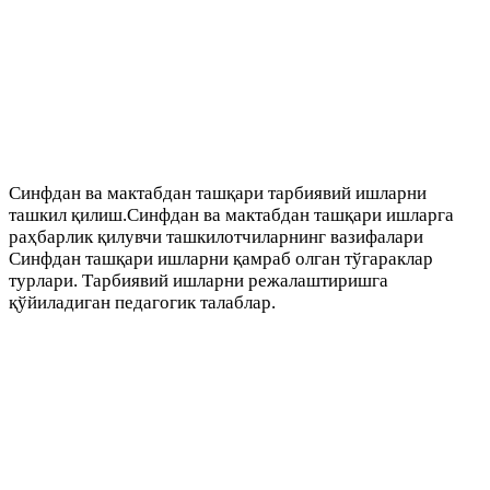
Синфдан ва мактабдан ташқари тарбиявий ишларни
ташкил қилиш.Синфдан ва мактабдан ташқари ишларга
раҳбарлик қилувчи ташкилотчиларнинг вазифалари
Синфдан ташқари ишларни қамраб олган тўгараклар
турлари. Тарбиявий ишларни режалаштиришга
қўйиладиган педагогик талаблар.