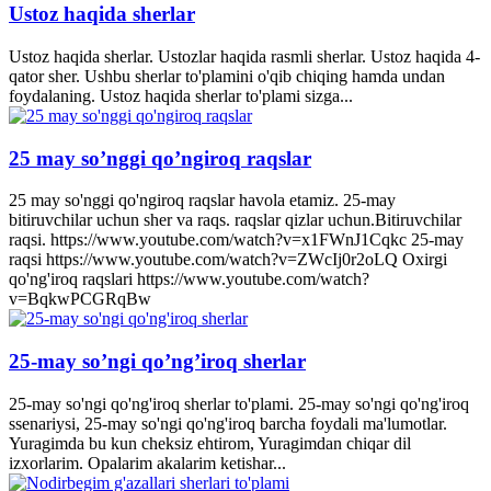
Ustoz haqida sherlar
Ustoz haqida sherlar. Ustozlar haqida rasmli sherlar. Ustoz haqida 4-
qator sher. Ushbu sherlar to'plamini o'qib chiqing hamda undan
foydalaning. Ustoz haqida sherlar to'plami sizga...
25 may so’nggi qo’ngiroq raqslar
25 may so'nggi qo'ngiroq raqslar havola etamiz. 25-may
bitiruvchilar uchun sher va raqs. raqslar qizlar uchun.Bitiruvchilar
raqsi. https://www.youtube.com/watch?v=x1FWnJ1Cqkc 25-may
raqsi https://www.youtube.com/watch?v=ZWcIj0r2oLQ Oxirgi
qo'ng'iroq raqslari https://www.youtube.com/watch?
v=BqkwPCGRqBw
25-may so’ngi qo’ng’iroq sherlar
25-may so'ngi qo'ng'iroq sherlar to'plami. 25-may so'ngi qo'ng'iroq
ssenariysi, 25-may so'ngi qo'ng'iroq barcha foydali ma'lumotlar.
Yuragimda bu kun cheksiz ehtirom, Yuragimdan chiqar dil
izxorlarim. Opalarim akalarim ketishar...