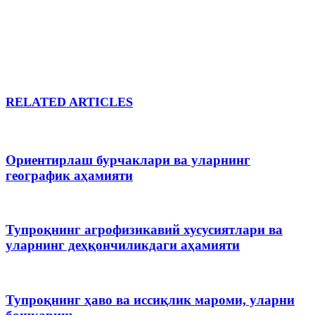
RELATED ARTICLES
Ориентирлаш бурчаклари ва уларнинг
географик аҳамияти
Тупроқнинг агрофизикавий хусусиятлари ва
уларнинг деҳқончиликдаги аҳамияти
Тупроқнинг ҳаво ва иссиқлик мароми, уларни