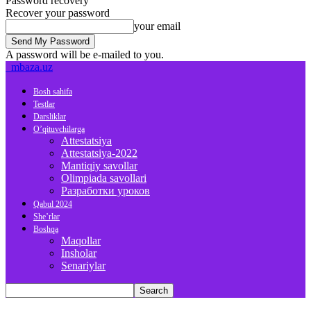
Password recovery
Recover your password
your email
A password will be e-mailed to you.
mbaza.uz
Bosh sahifa
Testlar
Darsliklar
O’qituvchilarga
Attestatsiya
Attestatsiya-2022
Mantiqiy savollar
Olimpiada savollari
Разработки уроков
Qabul 2024
She’rlar
Boshqa
Maqollar
Insholar
Senariylar