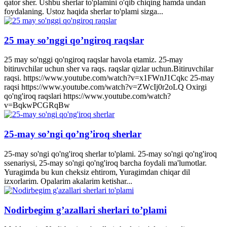
qator sher. Ushbu sherlar to'plamini o'qib chiqing hamda undan
foydalaning. Ustoz haqida sherlar to'plami sizga...
25 may so’nggi qo’ngiroq raqslar
25 may so'nggi qo'ngiroq raqslar havola etamiz. 25-may
bitiruvchilar uchun sher va raqs. raqslar qizlar uchun.Bitiruvchilar
raqsi. https://www.youtube.com/watch?v=x1FWnJ1Cqkc 25-may
raqsi https://www.youtube.com/watch?v=ZWcIj0r2oLQ Oxirgi
qo'ng'iroq raqslari https://www.youtube.com/watch?
v=BqkwPCGRqBw
25-may so’ngi qo’ng’iroq sherlar
25-may so'ngi qo'ng'iroq sherlar to'plami. 25-may so'ngi qo'ng'iroq
ssenariysi, 25-may so'ngi qo'ng'iroq barcha foydali ma'lumotlar.
Yuragimda bu kun cheksiz ehtirom, Yuragimdan chiqar dil
izxorlarim. Opalarim akalarim ketishar...
Nodirbegim g’azallari sherlari to’plami