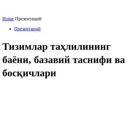
Home
Презентаций
Презентаций
Тизимлар таҳлилининг
баёни, базавий таснифи ва
босқичлари