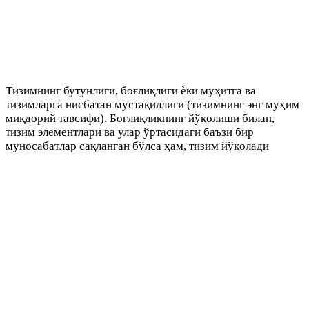
Tизимнинг бутунлиги, боғлиқлиги ѐки муҳитга ва
тизимларга нисбатан мустақиллиги (тизимнинг энг муҳим
миқдорий тавсифи). Боғлиқликнинг йўқолиши билан,
тизим элементлари ва улар ўртасидаги баъзи бир
муносабатлар сақланган бўлса ҳам, тизим йўқолади