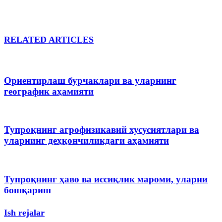
RELATED ARTICLES
Ориентирлаш бурчаклари ва уларнинг
географик аҳамияти
Тупроқнинг агрофизикавий хусусиятлари ва
уларнинг деҳқончиликдаги аҳамияти
Тупроқнинг ҳаво ва иссиқлик мароми, уларни
бошқариш
Ish rejalar