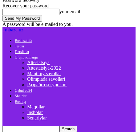
Password recovery
Recover your password
your email
A password will be e-mailed to you.
mbaza.uz
Bosh sahifa
Testlar
Darsliklar
O’qituvchilarga
Attestatsiya
Attestatsiya-2022
Mantiqiy savollar
Olimpiada savollari
Разработки уроков
Qabul 2024
She’rlar
Boshqa
Maqollar
Insholar
Senariylar