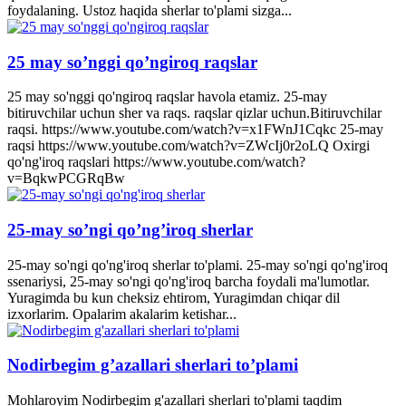
foydalaning. Ustoz haqida sherlar to'plami sizga...
25 may so’nggi qo’ngiroq raqslar
25 may so'nggi qo'ngiroq raqslar havola etamiz. 25-may
bitiruvchilar uchun sher va raqs. raqslar qizlar uchun.Bitiruvchilar
raqsi. https://www.youtube.com/watch?v=x1FWnJ1Cqkc 25-may
raqsi https://www.youtube.com/watch?v=ZWcIj0r2oLQ Oxirgi
qo'ng'iroq raqslari https://www.youtube.com/watch?
v=BqkwPCGRqBw
25-may so’ngi qo’ng’iroq sherlar
25-may so'ngi qo'ng'iroq sherlar to'plami. 25-may so'ngi qo'ng'iroq
ssenariysi, 25-may so'ngi qo'ng'iroq barcha foydali ma'lumotlar.
Yuragimda bu kun cheksiz ehtirom, Yuragimdan chiqar dil
izxorlarim. Opalarim akalarim ketishar...
Nodirbegim g’azallari sherlari to’plami
Mohlaroyim Nodirbegim g'azallari sherlari to'plami taqdim