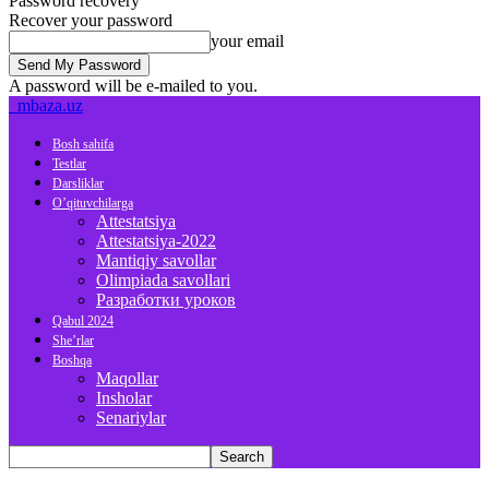
Password recovery
Recover your password
your email
A password will be e-mailed to you.
mbaza.uz
Bosh sahifa
Testlar
Darsliklar
O’qituvchilarga
Attestatsiya
Attestatsiya-2022
Mantiqiy savollar
Olimpiada savollari
Разработки уроков
Qabul 2024
She’rlar
Boshqa
Maqollar
Insholar
Senariylar