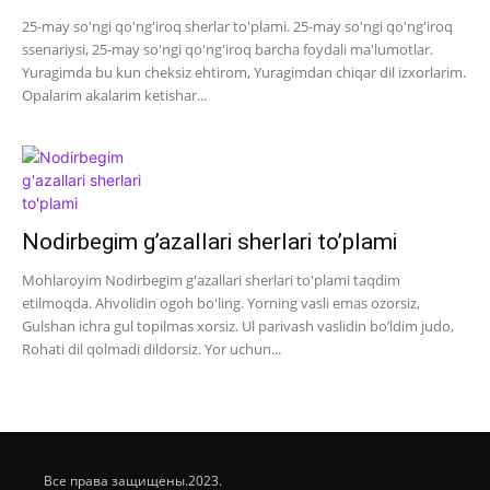
25-may so'ngi qo'ng'iroq sherlar to'plami. 25-may so'ngi qo'ng'iroq
ssenariysi, 25-may so'ngi qo'ng'iroq barcha foydali ma'lumotlar.
Yuragimda bu kun cheksiz ehtirom, Yuragimdan chiqar dil izxorlarim.
Opalarim akalarim ketishar...
Nodirbegim g’azallari sherlari to’plami
Mohlaroyim Nodirbegim g'azallari sherlari to'plami taqdim
etilmoqda. Ahvolidin ogoh bo'ling. Yorning vasli emas ozorsiz,
Gulshan ichra gul topilmas xorsiz. Ul parivash vaslidin bo’ldim judo,
Rohati dil qolmadi dildorsiz. Yor uchun...
Все права защищены.2023.