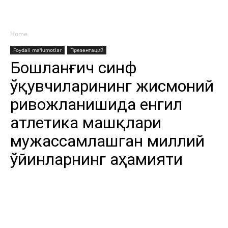
Home
Foydali ma'lumotlar
Презентаций
Бошланғич синф
ўқувчиларининг жисмоний
ривожланишида енгил
атлетика машқлари
мужассамлашган миллий
ўйинларнинг аҳамияти