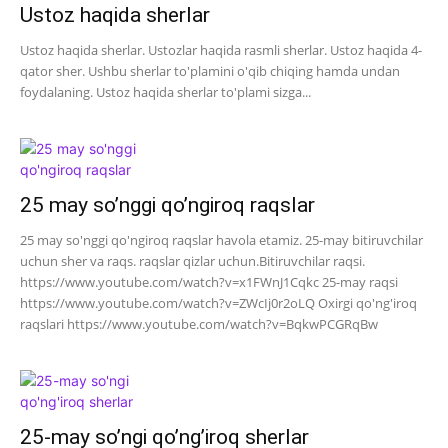
Ustoz haqida sherlar
Ustoz haqida sherlar. Ustozlar haqida rasmli sherlar. Ustoz haqida 4-
qator sher. Ushbu sherlar to'plamini o'qib chiqing hamda undan
foydalaning. Ustoz haqida sherlar to'plami sizga...
25 may so’nggi qo’ngiroq raqslar
25 may so'nggi qo'ngiroq raqslar havola etamiz. 25-may bitiruvchilar
uchun sher va raqs. raqslar qizlar uchun.Bitiruvchilar raqsi.
https://www.youtube.com/watch?v=x1FWnJ1Cqkc 25-may raqsi
https://www.youtube.com/watch?v=ZWcIj0r2oLQ Oxirgi qo'ng'iroq
raqslari https://www.youtube.com/watch?v=BqkwPCGRqBw
25-may so’ngi qo’ng’iroq sherlar