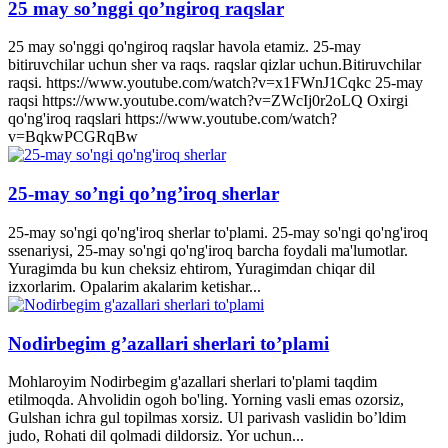
25 may so’nggi qo’ngiroq raqslar
25 may so'nggi qo'ngiroq raqslar havola etamiz. 25-may
bitiruvchilar uchun sher va raqs. raqslar qizlar uchun.Bitiruvchilar
raqsi. https://www.youtube.com/watch?v=x1FWnJ1Cqkc 25-may
raqsi https://www.youtube.com/watch?v=ZWcIj0r2oLQ Oxirgi
qo'ng'iroq raqslari https://www.youtube.com/watch?
v=BqkwPCGRqBw
25-may so’ngi qo’ng’iroq sherlar
25-may so'ngi qo'ng'iroq sherlar to'plami. 25-may so'ngi qo'ng'iroq
ssenariysi, 25-may so'ngi qo'ng'iroq barcha foydali ma'lumotlar.
Yuragimda bu kun cheksiz ehtirom, Yuragimdan chiqar dil
izxorlarim. Opalarim akalarim ketishar...
Nodirbegim g’azallari sherlari to’plami
Mohlaroyim Nodirbegim g'azallari sherlari to'plami taqdim
etilmoqda. Ahvolidin ogoh bo'ling. Yorning vasli emas ozorsiz,
Gulshan ichra gul topilmas xorsiz. Ul parivash vaslidin bo’ldim
judo, Rohati dil qolmadi dildorsiz. Yor uchun...