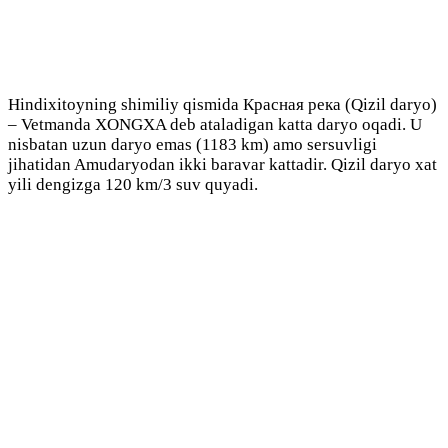
Hindixitoyning shimiliy qismida Красная река (Qizil daryo)
– Vetmanda XONGXA deb ataladigan katta daryo oqadi. U
nisbatan uzun daryo emas (1183 km) amo sersuvligi
jihatidan Amudaryodan ikki baravar kattadir. Qizil daryo xat
yili dengizga 120 km/3 suv quyadi.