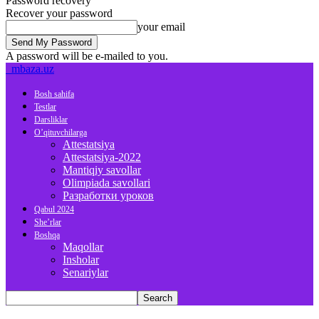
Password recovery
Recover your password
your email
A password will be e-mailed to you.
mbaza.uz
Bosh sahifa
Testlar
Darsliklar
O’qituvchilarga
Attestatsiya
Attestatsiya-2022
Mantiqiy savollar
Olimpiada savollari
Разработки уроков
Qabul 2024
She’rlar
Boshqa
Maqollar
Insholar
Senariylar