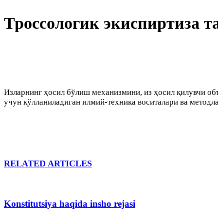
Троссологик экиспиртиза 
Изларнинг ҳосил бўлиш механизмини, из ҳосил қилувчи об
учун қўлланиладиган илмий-техника воситалари ва метод
RELATED ARTICLES
Konstitutsiya haqida insho rejasi