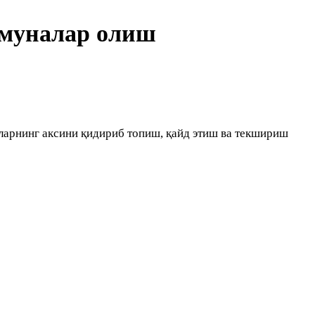
амуналар олиш
ларнинг аксини қидириб топиш, қайд этиш ва текшириш