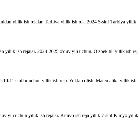
anidan yillik ish rejalar. Tarbiya yillik ish reja 2024 5-sinf Tarbiya yill
an yillik ish rejalar. 2024-2025 o'quv yili uchun. O'zbek tili yillik ish rej
10-11 sinflar uchun yillik ish reja. Yuklab olish. Matematika yillik is
uv yili uchun yillik ish rejalar. Kimyo ish reja yillik 7-sinf Kimyo yill