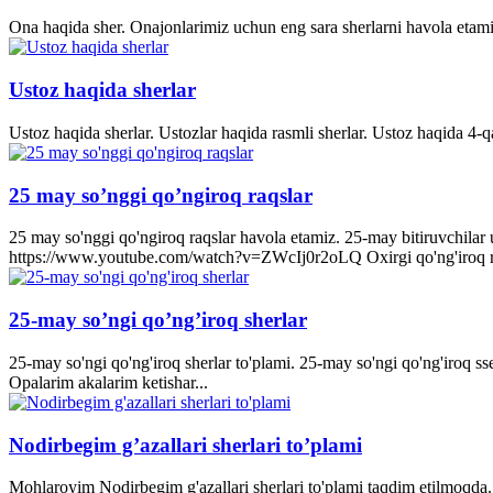
Ona haqida sher. Onajonlarimiz uchun eng sara sherlarni havola etami
Ustoz haqida sherlar
Ustoz haqida sherlar. Ustozlar haqida rasmli sherlar. Ustoz haqida 4-q
25 may so’nggi qo’ngiroq raqslar
25 may so'nggi qo'ngiroq raqslar havola etamiz. 25-may bitiruvchila
https://www.youtube.com/watch?v=ZWcIj0r2oLQ Oxirgi qo'ng'iro
25-may so’ngi qo’ng’iroq sherlar
25-may so'ngi qo'ng'iroq sherlar to'plami. 25-may so'ngi qo'ng'iroq s
Opalarim akalarim ketishar...
Nodirbegim g’azallari sherlari to’plami
Mohlaroyim Nodirbegim g'azallari sherlari to'plami taqdim etilmoqda. 