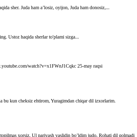
qida sher. Juda ham a’losiz, oyijon, Juda ham donosiz,...
ng. Ustoz haqida sherlar to'plami sizga...
s://www.youtube.com/watch?v=x1FWnJ1Cqkc 25-may raqsi
da bu kun cheksiz ehtirom, Yuragimdan chiqar dil izxorlarim.
topilmas xorsiz. Ul parivash vaslidin bo’ldim judo, Rohati dil qolmadi