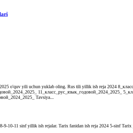
lari
r. 2024-2025 o'quv yili uchun yuklab oling. Rus tili yillik ish reja 202
довой_2024_2025_ 11_класс_рус_язык_годовой_2024_2025_ 5_к
ой_2024_2025_ Tavsiya...
9-10-11 sinf yillik ish rejalar. Tarix fanidan ish reja 2024 5-sinf Tarix 