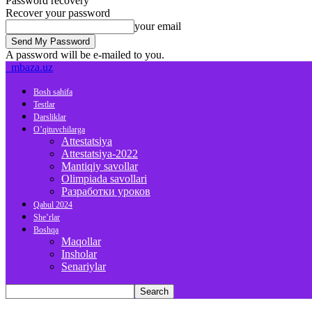
Password recovery
Recover your password
your email
A password will be e-mailed to you.
mbaza.uz
Bosh sahifa
Testlar
Darsliklar
O’qituvchilarga
Attestatsiya
Attestatsiya-2022
Mantiqiy savollar
Olimpiada savollari
Разработки уроков
Qabul 2024
She’rlar
Boshqa
Maqollar
Insholar
Senariylar