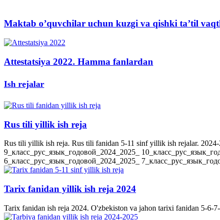
Maktab o’quvchilar uchun kuzgi va qishki ta’til vaqt
Attestatsiya 2022. Hamma fanlardan
Ish rejalar
Rus tili yillik ish reja
Rus tili yillik ish reja. Rus tili fanidan 5-11 sinf yillik ish rejala
9_класс_рус_язык_годовой_2024_2025_ 10_класс_рус_язык_го
6_класс_рус_язык_годовой_2024_2025_ 7_класс_рус_язык_годов
Tarix fanidan yillik ish reja 2024
Tarix fanidan ish reja 2024. O'zbekiston va jahon tarixi fanidan 5-6-7-8-