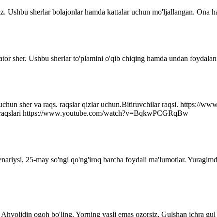
z. Ushbu sherlar bolajonlar hamda kattalar uchun mo'ljallangan. Ona ha
ator sher. Ushbu sherlar to'plamini o'qib chiqing hamda undan foydalani
r uchun sher va raqs. raqslar qizlar uchun.Bitiruvchilar raqsi. http
q raqslari https://www.youtube.com/watch?v=BqkwPCGRqBw
senariysi, 25-may so'ngi qo'ng'iroq barcha foydali ma'lumotlar. Yuragim
Ahvolidin ogoh bo'ling. Yorning vasli emas ozorsiz, Gulshan ichra gul 