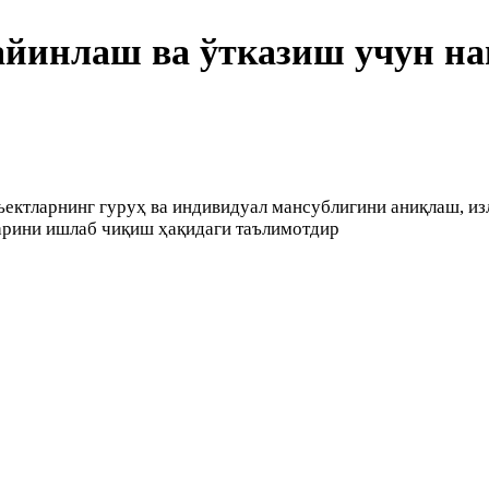
тайинлаш ва ўтказиш учун н
ъектларнинг гуруҳ ва индивидуал мансублигини аниқлаш, из
ларини ишлаб чиқиш ҳақидаги таълимотдир