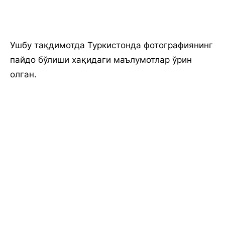
Ушбу тақдимотда Туркистонда фотографиянинг
пайдо бўлиши хақидаги маълумотлар ўрин
олган.