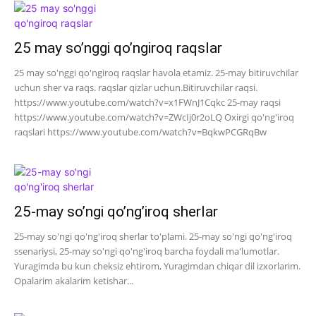
25 may so’nggi qo’ngiroq raqslar
25 may so'nggi qo'ngiroq raqslar havola etamiz. 25-may bitiruvchilar
uchun sher va raqs. raqslar qizlar uchun.Bitiruvchilar raqsi.
https://www.youtube.com/watch?v=x1FWnJ1Cqkc 25-may raqsi
https://www.youtube.com/watch?v=ZWcIj0r2oLQ Oxirgi qo'ng'iroq
raqslari https://www.youtube.com/watch?v=BqkwPCGRqBw
25-may so’ngi qo’ng’iroq sherlar
25-may so'ngi qo'ng'iroq sherlar to'plami. 25-may so'ngi qo'ng'iroq
ssenariysi, 25-may so'ngi qo'ng'iroq barcha foydali ma'lumotlar.
Yuragimda bu kun cheksiz ehtirom, Yuragimdan chiqar dil izxorlarim.
Opalarim akalarim ketishar...