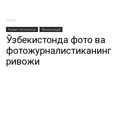
Home
Foydali ma'lumotlar
Презентаций
Ўзбекистонда фото ва
фотожурналистиканинг
ривожи