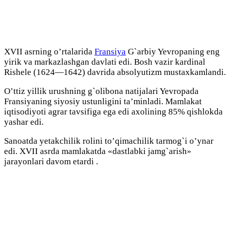
XVII asrning o’rtalarida
Fransiya
G`arbiy Yevropaning eng
yirik va markazlashgan davlati edi. Bosh vazir kardinal
Rishele (1624—1642) davrida absolyutizm mustaxkamlandi.
O’ttiz yillik urushning g`olibona natijalari Yevropada
Fransiyaning siyosiy ustunligini ta’minladi. Mamlakat
iqtisodiyoti agrar tavsifiga ega edi axolining 85% qishlokda
yashar edi.
Sanoatda yetakchilik rolini to’qimachilik tarmog`i o’ynar
edi. XVII asrda mamlakatda «dastlabki jamg`arish»
jarayonlari davom etardi .