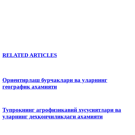
RELATED ARTICLES
Ориентирлаш бурчаклари ва уларнинг
географик аҳамияти
Тупроқнинг агрофизикавий хусусиятлари ва
уларнинг деҳқончиликдаги аҳамияти