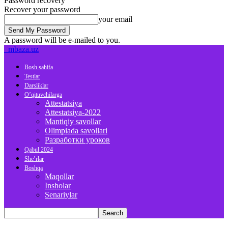
Password recovery
Recover your password
your email
A password will be e-mailed to you.
mbaza.uz
Bosh sahifa
Testlar
Darsliklar
O’qituvchilarga
Attestatsiya
Attestatsiya-2022
Mantiqiy savollar
Olimpiada savollari
Разработки уроков
Qabul 2024
She’rlar
Boshqa
Maqollar
Insholar
Senariylar