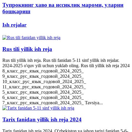
Тупроқнинг ҳаво ва иссиқлик мароми, уларни
бошқариш
Ish rejalar
Rus tili yillik ish reja
Rus tili yillik ish reja. Rus tili fanidan 5-11 sinf yillik ish rejalar.
2024-2025 o'quv yili uchun yuklab oling. Rus tili yillik ish reja 2024
8_класс_рус_язык_годовой_2024_2025_
9_класс_рус_язык_годовой_2024_2025_
10_класс_рус_язык_годовой_2024_2025_
11_класс_рус_язык_годовой_2024_2025_
5_класс_рус_язык_годовой_2024_2025_
6_класс_рус_язык_годовой_2024_2025_
7_класс_рус_язык_годовой_2024_2025_ Tavsiya...
Tarix fanidan yillik ish reja 2024
Tarix fanidan ish reja 2024. O'zbekiston va jahon tarixi fanidan 5-6-