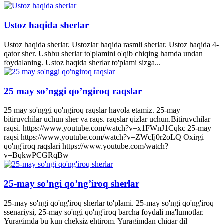
Ustoz haqida sherlar
Ustoz haqida sherlar. Ustozlar haqida rasmli sherlar. Ustoz haqida 4-
qator sher. Ushbu sherlar to'plamini o'qib chiqing hamda undan
foydalaning. Ustoz haqida sherlar to'plami sizga...
25 may so’nggi qo’ngiroq raqslar
25 may so'nggi qo'ngiroq raqslar havola etamiz. 25-may
bitiruvchilar uchun sher va raqs. raqslar qizlar uchun.Bitiruvchilar
raqsi. https://www.youtube.com/watch?v=x1FWnJ1Cqkc 25-may
raqsi https://www.youtube.com/watch?v=ZWcIj0r2oLQ Oxirgi
qo'ng'iroq raqslari https://www.youtube.com/watch?
v=BqkwPCGRqBw
25-may so’ngi qo’ng’iroq sherlar
25-may so'ngi qo'ng'iroq sherlar to'plami. 25-may so'ngi qo'ng'iroq
ssenariysi, 25-may so'ngi qo'ng'iroq barcha foydali ma'lumotlar.
Yuragimda bu kun cheksiz ehtirom, Yuragimdan chiqar dil