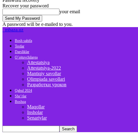
Password recovery
Recover your password
your email
A password will be e-mailed to you.
mbaza.uz
Bosh sahifa
Testlar
Darsliklar
O’qituvchilarga
Attestatsiya
Attestatsiya-2022
Mantiqiy savollar
Olimpiada savollari
Разработки уроков
Qabul 2024
She’rlar
Boshqa
Maqollar
Insholar
Senariylar