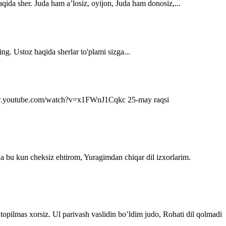
qida sher. Juda ham a’losiz, oyijon, Juda ham donosiz,...
ng. Ustoz haqida sherlar to'plami sizga...
s://www.youtube.com/watch?v=x1FWnJ1Cqkc 25-may raqsi
da bu kun cheksiz ehtirom, Yuragimdan chiqar dil izxorlarim.
topilmas xorsiz. Ul parivash vaslidin bo’ldim judo, Rohati dil qolmadi