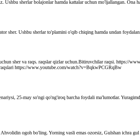
z. Ushbu sherlar bolajonlar hamda kattalar uchun mo'ljallangan. Ona ha
ator sher. Ushbu sherlar to'plamini o'qib chiqing hamda undan foydalani
r uchun sher va raqs. raqslar qizlar uchun.Bitiruvchilar raqsi. http
q raqslari https://www.youtube.com/watch?v=BqkwPCGRqBw
senariysi, 25-may so'ngi qo'ng'iroq barcha foydali ma'lumotlar. Yuragim
Ahvolidin ogoh bo'ling. Yorning vasli emas ozorsiz, Gulshan ichra gul 