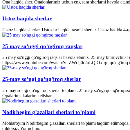
Ona haqida sher. Onajonlarimiz uchun eng sara sherlarni havola etami
Ustoz haqida sherlar
Ustoz haqida sherlar. Ustozlar haqida rasmli sherlar. Ustoz haqida 4-q
25 may so’nggi qo’ngiroq raqslar
25 may so'nggi qo'ngiroq raqslar havola etamiz. 25-may bitiruvchila
https://www.youtube.com/watch?v=ZWcIj0r2oLQ Oxirgi qo'ng'iro
25-may so’ngi qo’ng’iroq sherlar
25-may so'ngi qo'ng'iroq sherlar to'plami. 25-may so'ngi qo'ng'iroq s
Opalarim akalarim ketishar...
Nodirbegim g’azallari sherlari to’plami
Mohlaroyim Nodirbegim g'azallari sherlari to'plami taqdim etilmoqda. 
dildorsiz. Yor uchun...