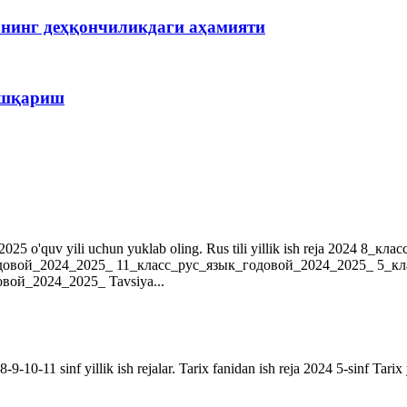
рнинг деҳқончиликдаги аҳамияти
бошқариш
r. 2024-2025 o'quv yili uchun yuklab oling. Rus tili yillik ish reja 202
довой_2024_2025_ 11_класс_рус_язык_годовой_2024_2025_ 5_к
ой_2024_2025_ Tavsiya...
9-10-11 sinf yillik ish rejalar. Tarix fanidan ish reja 2024 5-sinf Tarix 