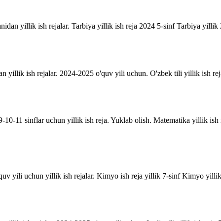
anidan yillik ish rejalar. Tarbiya yillik ish reja 2024 5-sinf Tarbiya yill
an yillik ish rejalar. 2024-2025 o'quv yili uchun. O'zbek tili yillik ish rej
10-11 sinflar uchun yillik ish reja. Yuklab olish. Matematika yillik is
uv yili uchun yillik ish rejalar. Kimyo ish reja yillik 7-sinf Kimyo yill