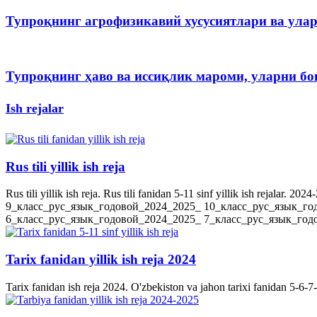
Тупроқнинг агрофизикавий хусусиятлари ва ула
Тупроқнинг ҳаво ва иссиқлик мароми, уларни 
Ish rejalar
Rus tili yillik ish reja
Rus tili yillik ish reja. Rus tili fanidan 5-11 sinf yillik ish rejala
9_класс_рус_язык_годовой_2024_2025_ 10_класс_рус_язык_го
6_класс_рус_язык_годовой_2024_2025_ 7_класс_рус_язык_годов
Tarix fanidan yillik ish reja 2024
Tarix fanidan ish reja 2024. O'zbekiston va jahon tarixi fanidan 5-6-7-8-