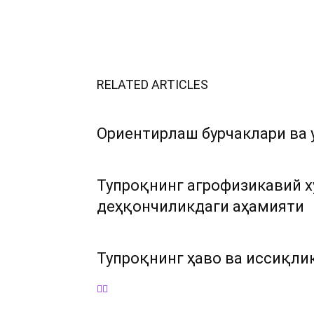
RELATED ARTICLES
Ориентирлаш бурчаклари ва 
Тупроқнинг агрофизикавий х
деҳқончиликдаги аҳамияти
Тупроқнинг ҳаво ва иссиқли