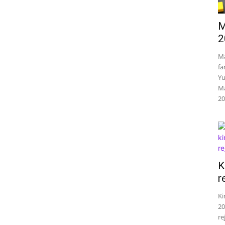
M
2
Ma
fa
Yu
Ma
20
K
r
Ki
20
re