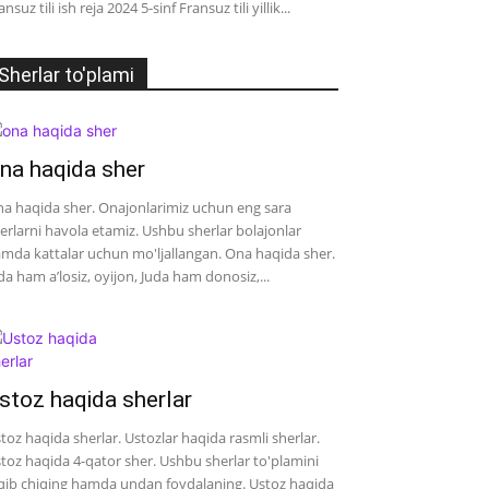
ansuz tili ish reja 2024 5-sinf Fransuz tili yillik...
Sherlar to'plami
na haqida sher
a haqida sher. Onajonlarimiz uchun eng sara
erlarni havola etamiz. Ushbu sherlar bolajonlar
mda kattalar uchun mo'ljallangan. Ona haqida sher.
da ham a’losiz, oyijon, Juda ham donosiz,...
stoz haqida sherlar
toz haqida sherlar. Ustozlar haqida rasmli sherlar.
toz haqida 4-qator sher. Ushbu sherlar to'plamini
qib chiqing hamda undan foydalaning. Ustoz haqida