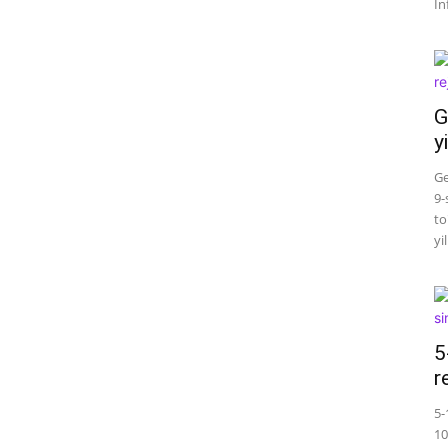
In
G
y
Ge
9-
to
yi
5
r
5-
10