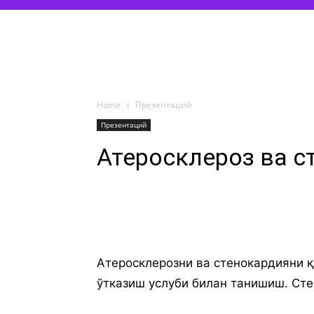
Home
Презентаций
Презентаций
Атеросклероз ва с
Атеросклерозни ва стенокардияни 
ўтказиш услуби билан танишиш. Ст