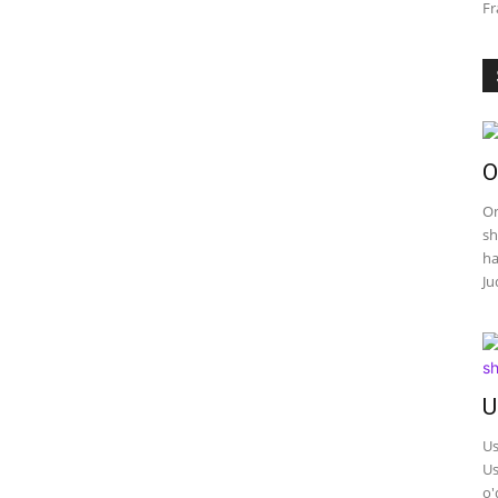
Fr
O
On
sh
ha
Ju
U
Us
Us
o'