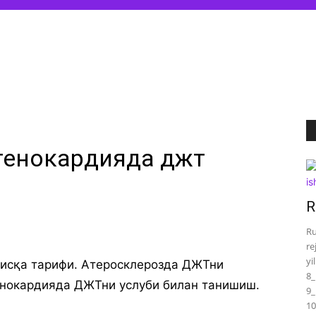
тенокардияда джт
R
Ru
re
yi
қисқа тарифи. Атеросклерозда ДЖТни
8_
енокардияда ДЖТни услуби билан танишиш.
9_
10