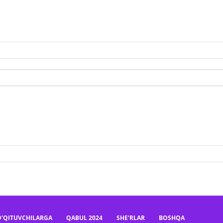
O’QITUVCHILARGA
QABUL 2024
SHE’RLAR
BOSHQA