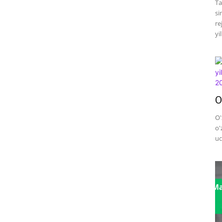
Ta
si
re
yi
O
O'
o'
uc