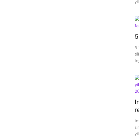
yil
5
5-
ti
Ing
I
r
In
si
yi