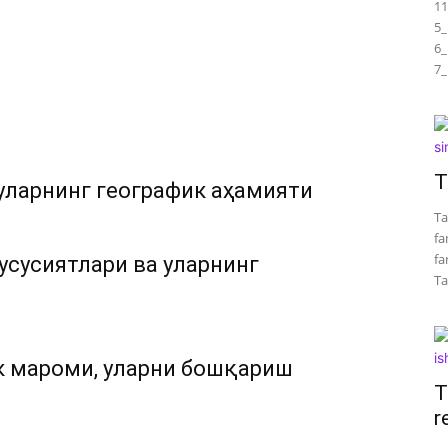
11
5_
6_
7_
T
уларнинг географик аҳамияти
Ta
fa
fa
усусиятлари ва уларнинг
Tar
к мароми, уларни бошқариш
T
r