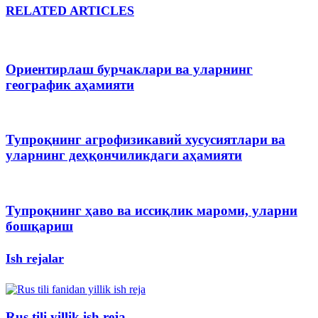
RELATED ARTICLES
Ориентирлаш бурчаклари ва уларнинг
географик аҳамияти
Тупроқнинг агрофизикавий хусусиятлари ва
уларнинг деҳқончиликдаги аҳамияти
Тупроқнинг ҳаво ва иссиқлик мароми, уларни
бошқариш
Ish rejalar
Rus tili yillik ish reja