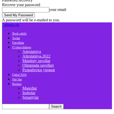
Password recovery
Recover your password
your email
A password will be e-mailed to you.
mbaza.uz
Bosh sahifa
Testlar
Darsliklar
O’qituvchilarga
Attestatsiya
Attestatsiya-2022
Mantiqiy savollar
Olimpiada savollari
Разработки уроков
Qabul 2024
She’rlar
Boshqa
Maqollar
Insholar
Senariylar