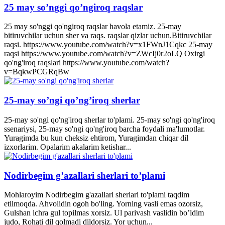
25 may so’nggi qo’ngiroq raqslar
25 may so'nggi qo'ngiroq raqslar havola etamiz. 25-may
bitiruvchilar uchun sher va raqs. raqslar qizlar uchun.Bitiruvchilar
raqsi. https://www.youtube.com/watch?v=x1FWnJ1Cqkc 25-may
raqsi https://www.youtube.com/watch?v=ZWcIj0r2oLQ Oxirgi
qo'ng'iroq raqslari https://www.youtube.com/watch?
v=BqkwPCGRqBw
25-may so’ngi qo’ng’iroq sherlar
25-may so'ngi qo'ng'iroq sherlar to'plami. 25-may so'ngi qo'ng'iroq
ssenariysi, 25-may so'ngi qo'ng'iroq barcha foydali ma'lumotlar.
Yuragimda bu kun cheksiz ehtirom, Yuragimdan chiqar dil
izxorlarim. Opalarim akalarim ketishar...
Nodirbegim g’azallari sherlari to’plami
Mohlaroyim Nodirbegim g'azallari sherlari to'plami taqdim
etilmoqda. Ahvolidin ogoh bo'ling. Yorning vasli emas ozorsiz,
Gulshan ichra gul topilmas xorsiz. Ul parivash vaslidin bo’ldim
judo, Rohati dil qolmadi dildorsiz. Yor uchun...