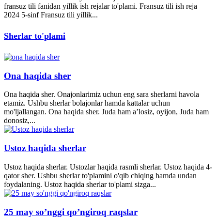
fransuz tili fanidan yillik ish rejalar to'plami. Fransuz tili ish reja
2024 5-sinf Fransuz tili yillik...
Sherlar to'plami
Ona haqida sher
Ona haqida sher. Onajonlarimiz uchun eng sara sherlarni havola
etamiz. Ushbu sherlar bolajonlar hamda kattalar uchun
mo'ljallangan. Ona haqida sher. Juda ham a’losiz, oyijon, Juda ham
donosiz,...
Ustoz haqida sherlar
Ustoz haqida sherlar. Ustozlar haqida rasmli sherlar. Ustoz haqida 4-
qator sher. Ushbu sherlar to'plamini o'qib chiqing hamda undan
foydalaning. Ustoz haqida sherlar to'plami sizga...
25 may so’nggi qo’ngiroq raqslar