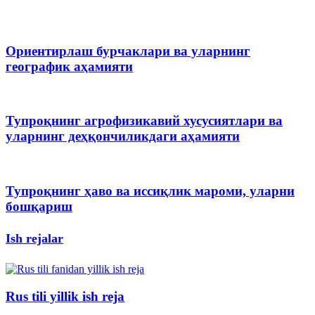
Ориентирлаш бурчаклари ва уларнинг
географик аҳамияти
Тупроқнинг агрофизикавий хусусиятлари ва
уларнинг деҳқончиликдаги аҳамияти
Тупроқнинг ҳаво ва иссиқлик мароми, уларни
бошқариш
Ish rejalar
Rus tili yillik ish reja