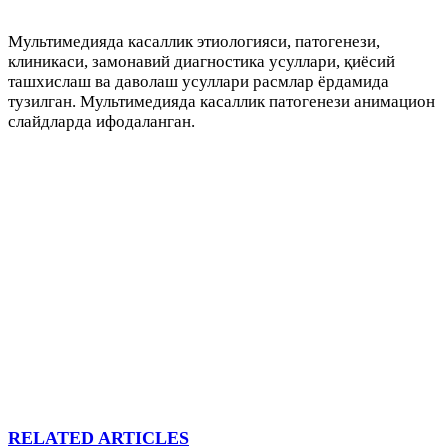
Мультимедияда касаллик этиологияси, патогенези,
клиникаси, замонавий диагностика усуллари, қиёсий
ташхислаш ва даволаш усуллари расмлар ёрдамида
тузилган. Мультимедияда касаллик патогенези анимацион
слайдларда ифодаланган.
RELATED ARTICLES