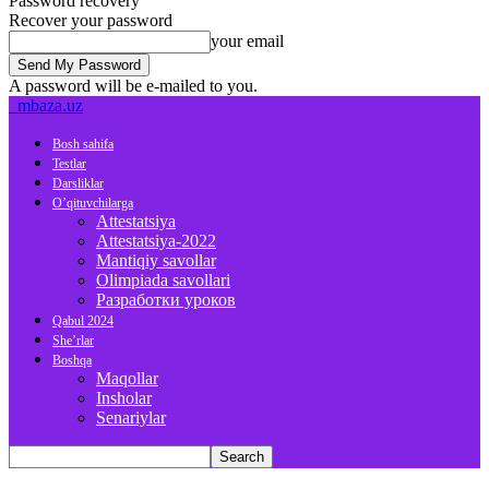
Password recovery
Recover your password
your email
A password will be e-mailed to you.
mbaza.uz
Bosh sahifa
Testlar
Darsliklar
O’qituvchilarga
Attestatsiya
Attestatsiya-2022
Mantiqiy savollar
Olimpiada savollari
Разработки уроков
Qabul 2024
She’rlar
Boshqa
Maqollar
Insholar
Senariylar