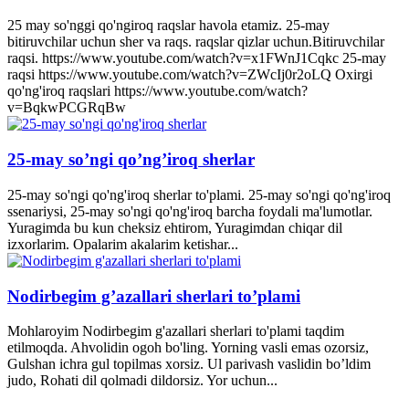
25 may so'nggi qo'ngiroq raqslar havola etamiz. 25-may
bitiruvchilar uchun sher va raqs. raqslar qizlar uchun.Bitiruvchilar
raqsi. https://www.youtube.com/watch?v=x1FWnJ1Cqkc 25-may
raqsi https://www.youtube.com/watch?v=ZWcIj0r2oLQ Oxirgi
qo'ng'iroq raqslari https://www.youtube.com/watch?
v=BqkwPCGRqBw
25-may so’ngi qo’ng’iroq sherlar
25-may so'ngi qo'ng'iroq sherlar to'plami. 25-may so'ngi qo'ng'iroq
ssenariysi, 25-may so'ngi qo'ng'iroq barcha foydali ma'lumotlar.
Yuragimda bu kun cheksiz ehtirom, Yuragimdan chiqar dil
izxorlarim. Opalarim akalarim ketishar...
Nodirbegim g’azallari sherlari to’plami
Mohlaroyim Nodirbegim g'azallari sherlari to'plami taqdim
etilmoqda. Ahvolidin ogoh bo'ling. Yorning vasli emas ozorsiz,
Gulshan ichra gul topilmas xorsiz. Ul parivash vaslidin bo’ldim
judo, Rohati dil qolmadi dildorsiz. Yor uchun...