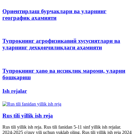
Ориентирлаш бурчаклари ва уларнинг
географик аҳамияти
Тупроқнинг агрофизикавий хусусиятлари ва
уларнинг деҳқончиликдаги аҳамияти
Тупроқнинг ҳаво ва иссиқлик мароми, уларни
бошқариш
Ish rejalar
Rus tili yillik ish reja
Rus tili yillik ish reja. Rus tili fanidan 5-11 sinf yillik ish rejalar.
2024-2025 o'quv yili uchun yuklab oling. Rus tili yillik ish reja 2024