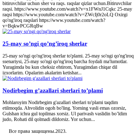
bitiruvchilar uchun sher va raqs. raqslar qizlar uchun.Bitiruvchilar
raqsi. https://www.youtube.com/watch?v=x1FWnJ1Cqkc 25-may
raqsi https://www.youtube.com/watch?v=ZWcIj0r2oLQ Oxirgi
qo'ng'iroq raqslari https://www.youtube.com/watch?
v=BqkwPCGRqBw
25-may so’ngi qo’ng’iroq sherlar
25-may so'ngi qo'ng'iroq sherlar to'plami. 25-may so'ngi qo'ng'iroq
ssenariysi, 25-may so'ngi qo'ng'iroq barcha foydali ma'lumotlar.
Yuragimda bu kun cheksiz ehtirom, Yuragimdan chiqar dil
izxorlarim. Opalarim akalarim ketishar...
Nodirbegim g’azallari sherlari to’plami
Mohlaroyim Nodirbegim g'azallari sherlari to'plami taqdim
etilmoqda. Ahvolidin ogoh bo'ling. Yorning vasli emas ozorsiz,
Gulshan ichra gul topilmas xorsiz. Ul parivash vaslidin bo’ldim
judo, Rohati dil qolmadi dildorsiz. Yor uchun...
Все права защищены.2023.