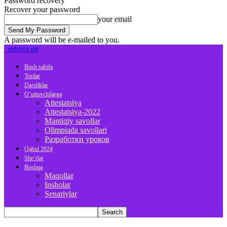
Password recovery
Recover your password
your email
A password will be e-mailed to you.
mbaza.uz
Bosh sahifa
Testlar
Darsliklar
O’qituvchilarga
Attestatsiya
Attestatsiya-2022
Mantiqiy savollar
Olimpiada savollari
Разработки уроков
Qabul 2024
She’rlar
Boshqa
Maqollar
Insholar
Senariylar