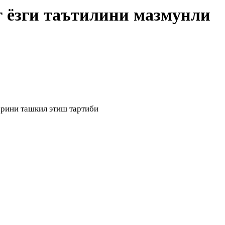
г ёзги таътилини мазмунли
арини ташкил этиш тартиби