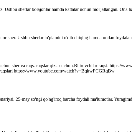
z. Ushbu sherlar bolajonlar hamda kattalar uchun mo'ljallangan. Ona ha
ator sher. Ushbu sherlar to'plamini o'qib chiqing hamda undan foydalani
r uchun sher va raqs. raqslar qizlar uchun.Bitiruvchilar raqsi. http
q raqslari https://www.youtube.com/watch?v=BqkwPCGRqBw
senariysi, 25-may so'ngi qo'ng'iroq barcha foydali ma'lumotlar. Yuragim