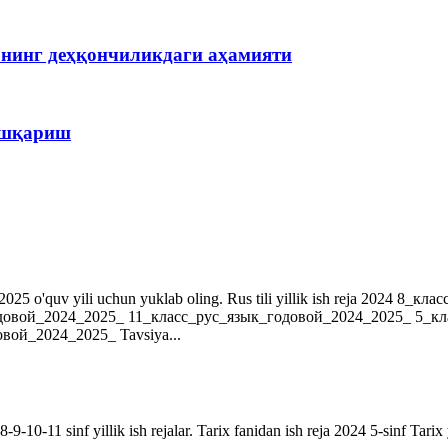
рнинг деҳқончиликдаги аҳамияти
бошқариш
r. 2024-2025 o'quv yili uchun yuklab oling. Rus tili yillik ish reja 202
довой_2024_2025_ 11_класс_рус_язык_годовой_2024_2025_ 5_к
ой_2024_2025_ Tavsiya...
9-10-11 sinf yillik ish rejalar. Tarix fanidan ish reja 2024 5-sinf Tarix 