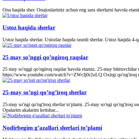
Ona haqida sher. Onajonlarimiz uchun eng sara sherlarni havola etami
Ustoz haqida sherlar
Ustoz haqida sherlar. Ustozlar haqida rasmli sherlar. Ustoz haqida 4-q
25 may so’nggi qo’ngiroq raqslar
25 may so'nggi qo'ngiroq raqslar havola etamiz. 25-may bitiruvchila
https://www.youtube.com/watch?v=ZWcIj0r2oLQ Oxirgi qo'ng'iro
25-may so’ngi qo’ng’iroq sherlar
25-may so'ngi qo'ng'iroq sherlar to'plami. 25-may so'ngi qo'ng'iroq s
Opalarim akalarim ketishar...
Nodirbegim g’azallari sherlari to’plami