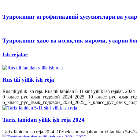
Тупроқнинг агрофизикавий хусусиятлари ва ула
Тупроқнинг ҳаво ва иссиқлик мароми, уларни 
Ish rejalar
Rus tili yillik ish reja
Rus tili yillik ish reja. Rus tili fanidan 5-11 sinf yillik ish rejala
9_класс_рус_язык_годовой_2024_2025_ 10_класс_рус_язык_го
6_класс_рус_язык_годовой_2024_2025_ 7_класс_рус_язык_годов
Tarix fanidan yillik ish reja 2024
Tarix fanidan ish reja 2024. O'zbekiston va jahon tarixi fanidan 5-6-7-8-