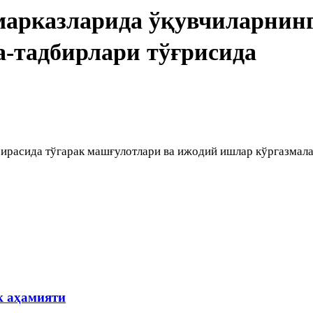
марказларида ўқувчиларнин
-тадбирлари тўғрисида
оирасида тўгарак машғулотлари ва ижодий ишлар кўргазмал
к аҳамияти