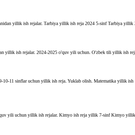
anidan yillik ish rejalar. Tarbiya yillik ish reja 2024 5-sinf Tarbiya yill
an yillik ish rejalar. 2024-2025 o'quv yili uchun. O'zbek tili yillik ish rej
10-11 sinflar uchun yillik ish reja. Yuklab olish. Matematika yillik is
uv yili uchun yillik ish rejalar. Kimyo ish reja yillik 7-sinf Kimyo yill