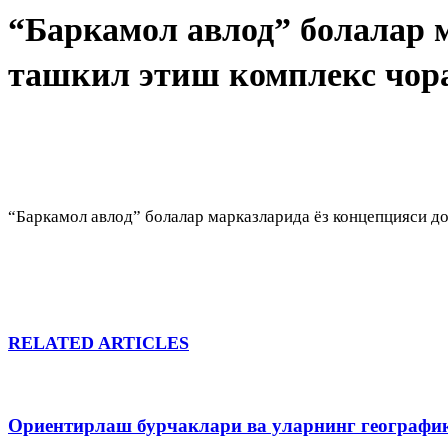
“Баркамол авлод” болалар 
ташкил этиш комплекс чора
“Баркамол авлод” болалар марказларида ёз концепцияси д
RELATED ARTICLES
Ориентирлаш бурчаклари ва уларнинг географи