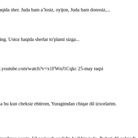
qida sher. Juda ham a’losiz, oyijon, Juda ham donosiz,...
ng. Ustoz haqida sherlar to'plami sizga...
s://www.youtube.com/watch?v=x1FWnJ1Cqkc 25-may raqsi
da bu kun cheksiz ehtirom, Yuragimdan chiqar dil izxorlarim.