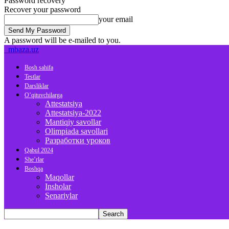
Password recovery
Recover your password
your email
A password will be e-mailed to you.
mbaza.uz
Bosh sahifa
Testlar
Darsliklar
O’qituvchilarga
Attestatsiya
Attestatsiya-2022
Mantiqiy savollar
Olimpiada savollari
Разработки уроков
Qabul 2024
She’rlar
Boshqa
Maqollar
Insholar
Senariylar