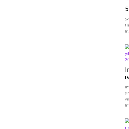
5
5-
ti
Ing
I
r
In
si
yi
In