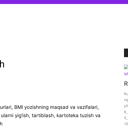
h
R
Ru
re
yi
t turlari, BMI yozishning maqsad va vazifalari,
8_
larni yig‘ish, tartiblash, kartоteka tuzish va
9_
sh
10