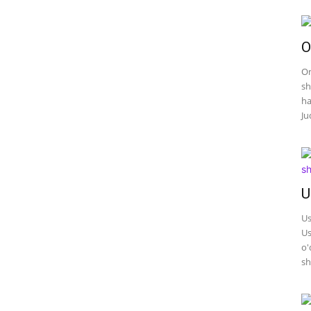
O
On
sh
ha
Ju
U
Us
Us
o'
sh