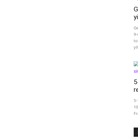
G
y
Ge
9-
to
yi
5
r
5-
10
Fr