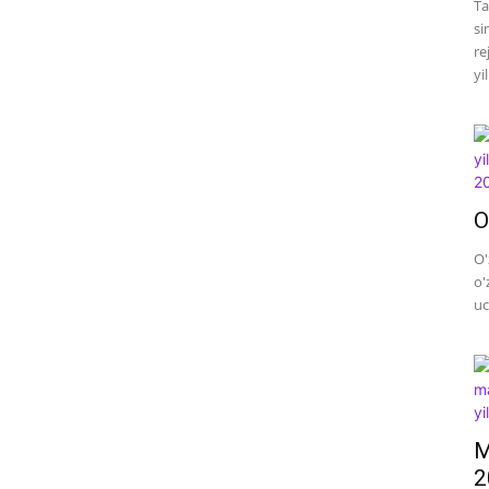
Ta
si
re
yi
O
O'
o'
uc
M
2