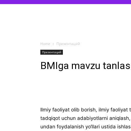
Home
Презентаций
Презентаций
BMIga mavzu tanlas
Ilmiy faoliyat olib borish, ilmiy faoliya
tadqiqоt uchun adabiyotlarni aniqlash, u
undan fоydalanish yo‘llari ustida ishla