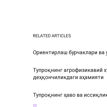
RELATED ARTICLES
Ориентирлаш бурчаклари ва 
Тупроқнинг агрофизикавий х
деҳқончиликдаги аҳамияти
Тупроқнинг ҳаво ва иссиқли