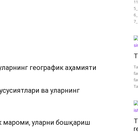
11
5_
6_
7_
T
уларнинг географик аҳамияти
Ta
fa
fa
Tar
усусиятлари ва уларнинг
T
к мароми, уларни бошқариш
r