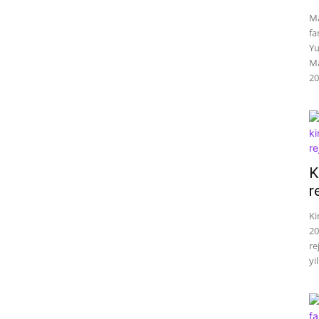
Ma
fa
Yu
Ma
20
K
r
Ki
20
re
yil