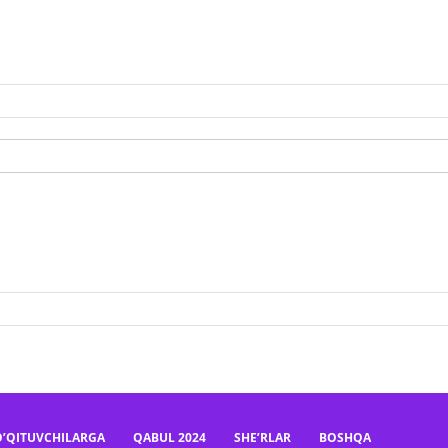
O’QITUVCHILARGA
QABUL 2024
SHE’RLAR
BOSHQA