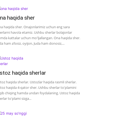
na haqida sher
a haqida sher. Onajonlarimiz uchun eng sara
erlarni havola etamiz. Ushbu sherlar bolajonlar
mda kattalar uchun mo'ljallangan. Ona haqida sher.
da ham a’losiz, oyijon, Juda ham donosiz,...
stoz haqida sherlar
toz haqida sherlar. Ustozlar haqida rasmli sherlar.
toz haqida 4-qator sher. Ushbu sherlar to'plamini
qib chiqing hamda undan foydalaning. Ustoz haqida
erlar to'plami sizga...