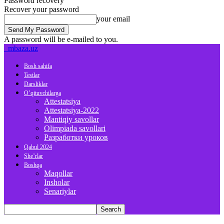
Password recovery
Recover your password
your email
A password will be e-mailed to you.
mbaza.uz
Bosh sahifa
Testlar
Darsliklar
O’qituvchilarga
Attestatsiya
Attestatsiya-2022
Mantiqiy savollar
Olimpiada savollari
Разработки уроков
Qabul 2024
She’rlar
Boshqa
Maqollar
Insholar
Senariylar