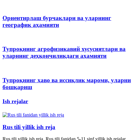
Ориентирлаш бурчаклари ва уларнинг
географик аҳамияти
Тупроқнинг агрофизикавий хусусиятлари ва
уларнинг деҳқончиликдаги аҳамияти
Тупроқнинг ҳаво ва иссиқлик мароми, уларни
бошқариш
Ish rejalar
Rus tili yillik ish reja
Rus tili yillik ish reja. Rus tili fanidan 5-11 sinf yillik ish rejalar.