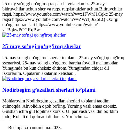
25 may so'nggi qo'ngiroq raqslar havola etamiz. 25-may
bitiruvchilar uchun sher va raqs. raqslar qizlar uchun.Bitiruvchilar
raqsi. https://www.youtube.com/watch?v=x1FWnJ1Cqkc 25-may
raqsi https://www.youtube.com/watch?v=ZWcIj0r2oLQ Oxirgi
qo'ng'iroq raqslari https://www.youtube.com/watch?
v=BqkwPCGRqBw
25-may so’ngi qo’ng’iroq sherlar
25-may so'ngi qo'ng'iroq sherlar to'plami. 25-may so'ngi qo'ng'iroq
ssenariysi, 25-may so'ngi qo'ng'iroq barcha foydali ma'lumotlar.
Yuragimda bu kun cheksiz ehtirom, Yuragimdan chiqar dil
izxorlarim. Opalarim akalarim ketishar...
Nodirbegim g’azallari sherlari to’plami
Mohlaroyim Nodirbegim g'azallari sherlari to'plami taqdim
etilmoqda. Ahvolidin ogoh bo'ling. Yorning vasli emas ozorsiz,
Gulshan ichra gul topilmas xorsiz. Ul parivash vaslidin bo’ldim
judo, Rohati dil qolmadi dildorsiz. Yor uchun...
Все права защищены.2023.