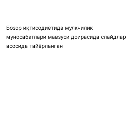
Бозор иқтисодиётида мулкчилик
муносабатлари мавзуси доирасида слайдлар
асосида тайёрланган