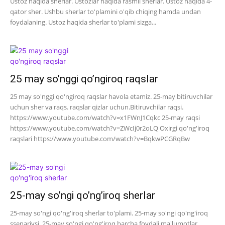
Ustoz haqida sherlar. Ustozlar haqida rasmli sherlar. Ustoz haqida 4-
qator sher. Ushbu sherlar to'plamini o'qib chiqing hamda undan
foydalaning. Ustoz haqida sherlar to'plami sizga...
25 may so’nggi qo’ngiroq raqslar
25 may so'nggi qo'ngiroq raqslar havola etamiz. 25-may bitiruvchilar
uchun sher va raqs. raqslar qizlar uchun.Bitiruvchilar raqsi.
https://www.youtube.com/watch?v=x1FWnJ1Cqkc 25-may raqsi
https://www.youtube.com/watch?v=ZWcIj0r2oLQ Oxirgi qo'ng'iroq
raqslari https://www.youtube.com/watch?v=BqkwPCGRqBw
25-may so’ngi qo’ng’iroq sherlar
25-may so'ngi qo'ng'iroq sherlar to'plami. 25-may so'ngi qo'ng'iroq
ssenariysi, 25-may so'ngi qo'ng'iroq barcha foydali ma'lumotlar.