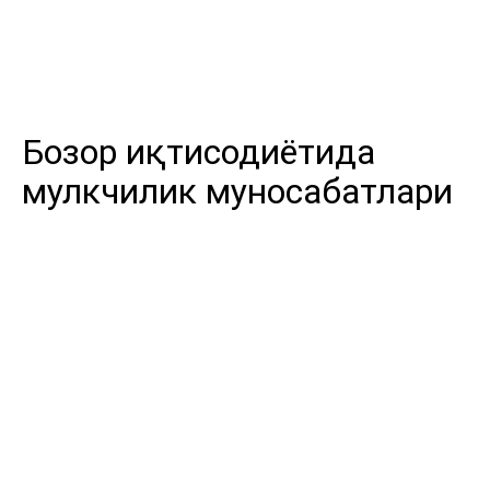
Бозор иқтисодиётида
мулкчилик муносабатлари