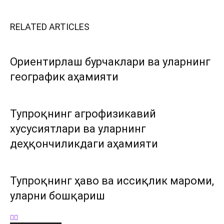
RELATED ARTICLES
Ориентирлаш бурчаклари ва уларнинг
географик аҳамияти
Тупроқнинг агрофизикавий
хусусиятлари ва уларнинг
деҳқончиликдаги аҳамияти
Тупроқнинг ҳаво ва иссиқлик мароми,
уларни бошқариш