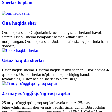
Sherlar to'plami
Ona haqida sher
Ona haqida sher. Onajonlarimiz uchun eng sara sherlarni havola
etamiz. Ushbu sherlar bolajonlar hamda kattalar uchun
mo'ljallangan. Ona haqida sher. Juda ham a’losiz, oyijon, Juda ham
donosiz,...
Ustoz haqida sherlar
Ustoz haqida sherlar. Ustozlar haqida rasmli sherlar. Ustoz haqida 4-
qator sher. Ushbu sherlar to'plamini o'qib chiqing hamda undan
foydalaning. Ustoz haqida sherlar to'plami sizga...
25 may so’nggi qo’ngiroq raqslar
25 may so'nggi qo'ngiroq raqslar havola etamiz. 25-may
bitiruvchilar uchun sher va raqs. raqslar qizlar uchun.Bitiruvchilar
raqsi. https://www.youtube.com/watch?v=x1FWnJ1Cqkc 25-may