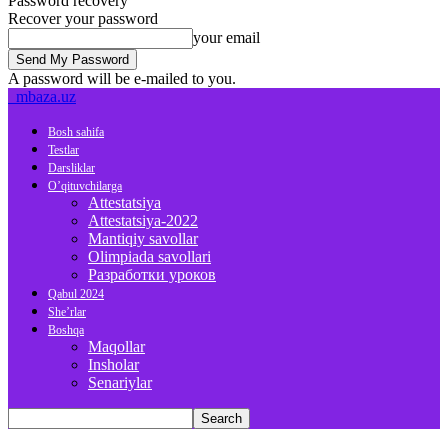
Password recovery
Recover your password
your email
A password will be e-mailed to you.
mbaza.uz
Bosh sahifa
Testlar
Darsliklar
O’qituvchilarga
Attestatsiya
Attestatsiya-2022
Mantiqiy savollar
Olimpiada savollari
Разработки уроков
Qabul 2024
She’rlar
Boshqa
Maqollar
Insholar
Senariylar