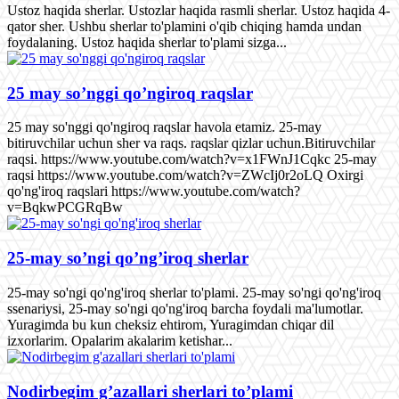
Ustoz haqida sherlar. Ustozlar haqida rasmli sherlar. Ustoz haqida 4-
qator sher. Ushbu sherlar to'plamini o'qib chiqing hamda undan
foydalaning. Ustoz haqida sherlar to'plami sizga...
25 may so’nggi qo’ngiroq raqslar
25 may so'nggi qo'ngiroq raqslar havola etamiz. 25-may
bitiruvchilar uchun sher va raqs. raqslar qizlar uchun.Bitiruvchilar
raqsi. https://www.youtube.com/watch?v=x1FWnJ1Cqkc 25-may
raqsi https://www.youtube.com/watch?v=ZWcIj0r2oLQ Oxirgi
qo'ng'iroq raqslari https://www.youtube.com/watch?
v=BqkwPCGRqBw
25-may so’ngi qo’ng’iroq sherlar
25-may so'ngi qo'ng'iroq sherlar to'plami. 25-may so'ngi qo'ng'iroq
ssenariysi, 25-may so'ngi qo'ng'iroq barcha foydali ma'lumotlar.
Yuragimda bu kun cheksiz ehtirom, Yuragimdan chiqar dil
izxorlarim. Opalarim akalarim ketishar...
Nodirbegim g’azallari sherlari to’plami