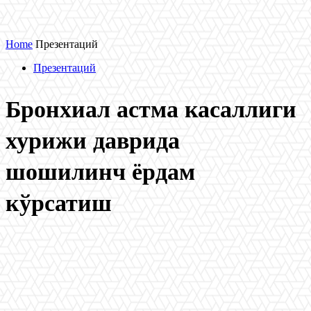
Home
Презентаций
Презентаций
Бронхиал астма касаллиги
хурижи даврида
шошилинч ёрдам
кўрсатиш