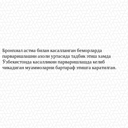
Бронхиал астма билан касалланган беморларда
парваришлашни ахоли уртасида тадбик этиш хамда
Ўзбекистонда касалликни парваришлашда келиб
чикадиган муаммоларни бартараф этишга каратилган.