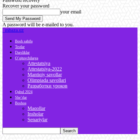
Password recovery
Recover your password
your email
A password will be e-mailed to you.
mbaza.uz
Bosh sahifa
Testlar
Darsliklar
O’qituvchilarga
Attestatsiya
Attestatsiya-2022
Mantiqiy savollar
Olimpiada savollari
Разработки уроков
Qabul 2024
She’rlar
Boshqa
Maqollar
Insholar
Senariylar