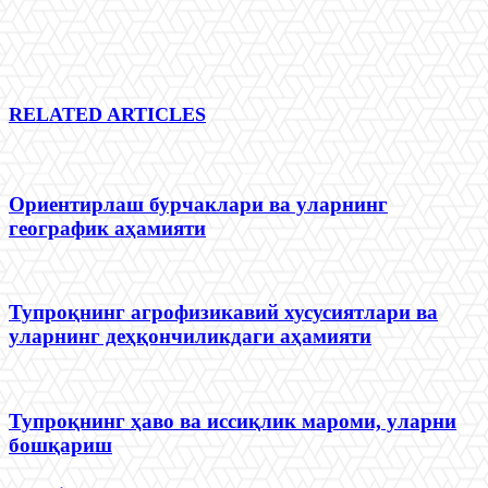
RELATED ARTICLES
Ориентирлаш бурчаклари ва уларнинг
географик аҳамияти
Тупроқнинг агрофизикавий хусусиятлари ва
уларнинг деҳқончиликдаги аҳамияти
Тупроқнинг ҳаво ва иссиқлик мароми, уларни
бошқариш