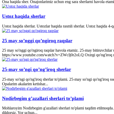
Ona haqida sher. Onajonlarimiz uchun eng sara sherlarni havola etami
Ustoz haqida sherlar
Ustoz haqida sherlar. Ustozlar haqida rasmli sherlar. Ustoz haqida 4-q
25 may so’nggi qo’ngiroq raqslar
25 may so'nggi qo'ngiroq raqslar havola etamiz. 25-may bitiruvchila
https://www.youtube.com/watch?v=ZWcIj0r2oLQ Oxirgi qo'ng'iro
25-may so’ngi qo’ng’iroq sherlar
25-may so'ngi qo'ng'iroq sherlar to'plami. 25-may so'ngi qo'ng'iroq s
Opalarim akalarim ketishar...
Nodirbegim g’azallari sherlari to’plami
Mohlaroyim Nodirbegim g'azallari sherlari to'plami taqdim etilmoqda. 
dildorsiz. Yor uchun...