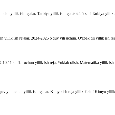
anidan yillik ish rejalar. Tarbiya yillik ish reja 2024 5-sinf Tarbiya yill
an yillik ish rejalar. 2024-2025 o'quv yili uchun. O'zbek tili yillik ish rej
10-11 sinflar uchun yillik ish reja. Yuklab olish. Matematika yillik is
uv yili uchun yillik ish rejalar. Kimyo ish reja yillik 7-sinf Kimyo yill