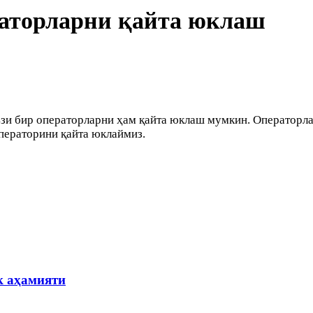
раторларни қайта юклаш
зи бир операторларни ҳам қайта юклаш мумкин. Операторла
ператорини қайта юклаймиз.
к аҳамияти