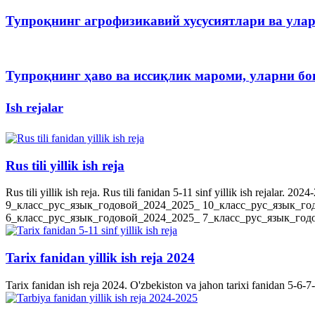
Тупроқнинг агрофизикавий хусусиятлари ва ула
Тупроқнинг ҳаво ва иссиқлик мароми, уларни 
Ish rejalar
Rus tili yillik ish reja
Rus tili yillik ish reja. Rus tili fanidan 5-11 sinf yillik ish rejala
9_класс_рус_язык_годовой_2024_2025_ 10_класс_рус_язык_го
6_класс_рус_язык_годовой_2024_2025_ 7_класс_рус_язык_годов
Tarix fanidan yillik ish reja 2024
Tarix fanidan ish reja 2024. O'zbekiston va jahon tarixi fanidan 5-6-7-8-