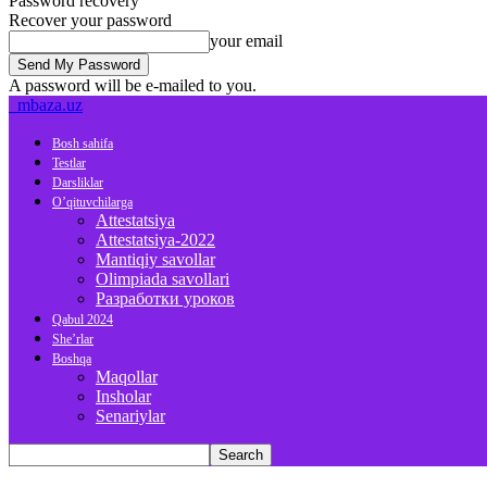
Password recovery
Recover your password
your email
A password will be e-mailed to you.
mbaza.uz
Bosh sahifa
Testlar
Darsliklar
O’qituvchilarga
Attestatsiya
Attestatsiya-2022
Mantiqiy savollar
Olimpiada savollari
Разработки уроков
Qabul 2024
She’rlar
Boshqa
Maqollar
Insholar
Senariylar