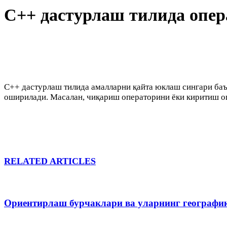
C++ дастурлаш тилида опе
C++ дастурлаш тилида амалларни қайта юклаш сингари баъ
оширилади. Масалан, чиқариш операторини ёки киритиш о
RELATED ARTICLES
Ориентирлаш бурчаклари ва уларнинг географи