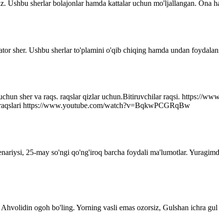
z. Ushbu sherlar bolajonlar hamda kattalar uchun mo'ljallangan. Ona ha
ator sher. Ushbu sherlar to'plamini o'qib chiqing hamda undan foydalani
r uchun sher va raqs. raqslar qizlar uchun.Bitiruvchilar raqsi. http
q raqslari https://www.youtube.com/watch?v=BqkwPCGRqBw
senariysi, 25-may so'ngi qo'ng'iroq barcha foydali ma'lumotlar. Yuragim
Ahvolidin ogoh bo'ling. Yorning vasli emas ozorsiz, Gulshan ichra gul 