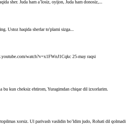
qida sher. Juda ham a’losiz, oyijon, Juda ham donosiz,...
ng. Ustoz haqida sherlar to'plami sizga...
s://www.youtube.com/watch?v=x1FWnJ1Cqkc 25-may raqsi
da bu kun cheksiz ehtirom, Yuragimdan chiqar dil izxorlarim.
topilmas xorsiz. Ul parivash vaslidin bo’ldim judo, Rohati dil qolmadi