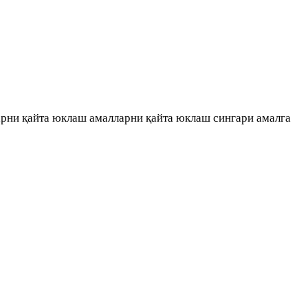
рни қайта юклаш амалларни қайта юклаш сингари амалга