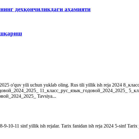
рнинг деҳқончиликдаги аҳамияти
бошқариш
r. 2024-2025 o'quv yili uchun yuklab oling. Rus tili yillik ish reja 202
довой_2024_2025_ 11_класс_рус_язык_годовой_2024_2025_ 5_к
ой_2024_2025_ Tavsiya...
9-10-11 sinf yillik ish rejalar. Tarix fanidan ish reja 2024 5-sinf Tarix 