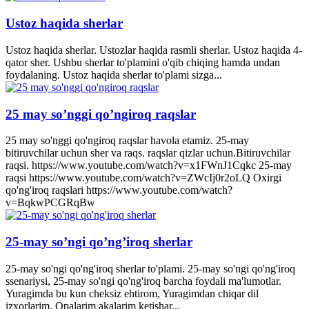
Ustoz haqida sherlar
Ustoz haqida sherlar. Ustozlar haqida rasmli sherlar. Ustoz haqida 4-
qator sher. Ushbu sherlar to'plamini o'qib chiqing hamda undan
foydalaning. Ustoz haqida sherlar to'plami sizga...
25 may so’nggi qo’ngiroq raqslar
25 may so'nggi qo'ngiroq raqslar havola etamiz. 25-may
bitiruvchilar uchun sher va raqs. raqslar qizlar uchun.Bitiruvchilar
raqsi. https://www.youtube.com/watch?v=x1FWnJ1Cqkc 25-may
raqsi https://www.youtube.com/watch?v=ZWcIj0r2oLQ Oxirgi
qo'ng'iroq raqslari https://www.youtube.com/watch?
v=BqkwPCGRqBw
25-may so’ngi qo’ng’iroq sherlar
25-may so'ngi qo'ng'iroq sherlar to'plami. 25-may so'ngi qo'ng'iroq
ssenariysi, 25-may so'ngi qo'ng'iroq barcha foydali ma'lumotlar.
Yuragimda bu kun cheksiz ehtirom, Yuragimdan chiqar dil
izxorlarim. Opalarim akalarim ketishar...