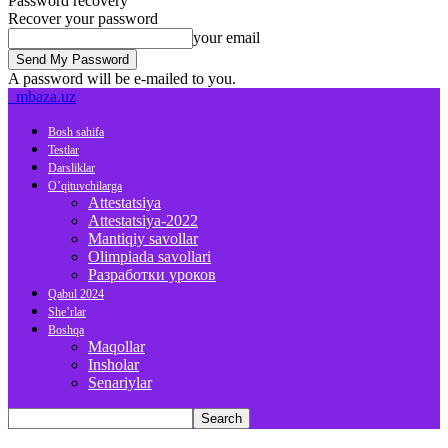
Password recovery
Recover your password
your email
A password will be e-mailed to you.
mbaza.uz
Bosh sahifa
Testlar
Darsliklar
O’qituvchilarga
Attestatsiya
Attestatsiya-2022
Mantiqiy savollar
Olimpiada savollari
Разработки уроков
Qabul 2024
She’rlar
Boshqa
Maqollar
Insholar
Senariylar