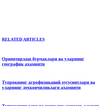
RELATED ARTICLES
Ориентирлаш бурчаклари ва уларнинг
географик аҳамияти
Тупроқнинг агрофизикавий хусусиятлари ва
уларнинг деҳқончиликдаги аҳамияти
Тупроқнинг ҳаво ва иссиқлик мароми, уларни