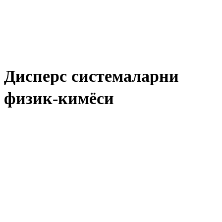
Дисперс системаларни
физик-кимёси