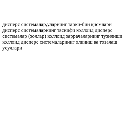
дисперс системалар,уларнинг тарки-бий қисмлари
дисперс системаларнинг таснифи коллоид дисперс
системалар (золлар) коллоид заррачаларнинг тузилиши
коллоид дисперс системаларнинг oлиниш ва тозалаш
усуллари