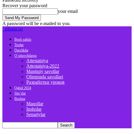
Password recovery
Recover your password
your email
A password will be e-mailed to you.
mbaza.uz
Bosh sahifa
Testlar
Darsliklar
O’qituvchilarga
Attestatsiya
Attestatsiya-2022
Mantiqiy savollar
Olimpiada savollari
Разработки уроков
Qabul 2024
She’rlar
Boshqa
Maqollar
Insholar
Senariylar