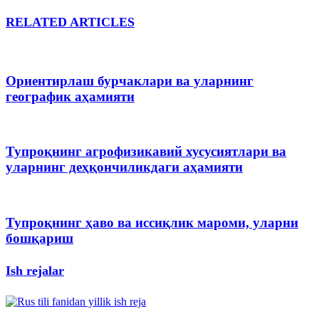
RELATED ARTICLES
Ориентирлаш бурчаклари ва уларнинг
географик аҳамияти
Тупроқнинг агрофизикавий хусусиятлари ва
уларнинг деҳқончиликдаги аҳамияти
Тупроқнинг ҳаво ва иссиқлик мароми, уларни
бошқариш
Ish rejalar