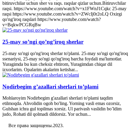
bitiruvchilar uchun sher va raqs. raqslar qizlar uchun.Bitiruvchilar
raqsi. https://www.youtube.com/watch?v=x1FWnJ1Cqkc 25-may
raqsi https://www.youtube.com/watch?v=ZWcIj0r2oLQ Oxirgi
qo'ng'iroq raqslari https://www.youtube.com/watch?
v=BqkwPCGRqBw
25-may so’ngi qo’ng’iroq sherlar
25-may so'ngi qo'ng'iroq sherlar to'plami. 25-may so'ngi qo'ng'iroq
ssenariysi, 25-may so'ngi qo'ng'iroq barcha foydali ma'lumotlar.
Yuragimda bu kun cheksiz ehtirom, Yuragimdan chiqar dil
izxorlarim. Opalarim akalarim ketishar...
Nodirbegim g’azallari sherlari to’plami
Mohlaroyim Nodirbegim g'azallari sherlari to'plami taqdim
etilmoqda. Ahvolidin ogoh bo'ling. Yorning vasli emas ozorsiz,
Gulshan ichra gul topilmas xorsiz. Ul parivash vaslidin bo’ldim
judo, Rohati dil qolmadi dildorsiz. Yor uchun...
Все права защищены.2023.