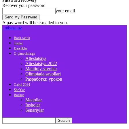
Password recovery
Recover your password
your email
A password will be e-mailed to you.
mbaza.uz
Bosh sahifa
Testlar
Darsliklar
O’qituvchilarga
Attestatsiya
Attestatsiya-2022
Mantiqiy savollar
Olimpiada savollari
Разработки уроков
Qabul 2024
She’rlar
Boshqa
Maqollar
Insholar
Senariylar