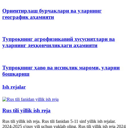
Ориентирлаш бурчаклари ва уларнинг
географик аҳамияти
Тупроқнинг агрофизикавий хусусиятлари ва
уларнинг деҳқончиликдаги аҳамияти
Тупроқнинг ҳаво ва иссиқлик мароми, уларни
бошқариш
Ish rejalar
Rus tili yillik ish reja
Rus tili yillik ish reja. Rus tili fanidan 5-11 sinf yillik ish rejalar.
2024-2025 o'quv yili uchun yuklab oling. Rus tili yillik ish reja 2024