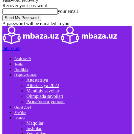
Password recovery
Recover your password
your email
A password will be e-mailed to you.
mbaza.uz
Bosh sahifa
Testlar
Darsliklar
O’qituvchilarga
Attestatsiya
Attestatsiya-2022
Mantiqiy savollar
Olimpiada savollari
Разработки уроков
Qabul 2024
She’rlar
Boshqa
Maqollar
Insholar
Senariylar