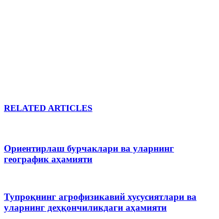
RELATED ARTICLES
Ориентирлаш бурчаклари ва уларнинг
географик аҳамияти
Тупроқнинг агрофизикавий хусусиятлари ва
уларнинг деҳқончиликдаги аҳамияти