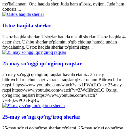
mo'ljallangan. Ona haqida sher. Juda ham a’losiz, oyijon, Juda ham
donosiz,...
Ustoz haqida sherlar
Ustoz haqida sherlar. Ustozlar haqida rasmli sherlar. Ustoz haqida 4-
qator sher. Ushbu sherlar to'plamini o'qib chiqing hamda undan
foydalaning. Ustoz haqida sherlar to'plami sizga...
25 may so’nggi qo’ngiroq raqslar
25 may so'nggi qo'ngiroq raqslar havola etamiz. 25-may
bitiruvchilar uchun sher va raqs. raqslar qizlar uchun.Bitiruvchilar
raqsi. https://www.youtube.com/watch?v=x1FWnJ1Cqkc 25-may
raqsi https://www.youtube.com/watch?v=ZWcIj0r2oLQ Oxirgi
qo'ng'iroq raqslari https://www.youtube.com/watch?
v=BqkwPCGRqBw
25-may so’ngi qo’ng’iroq sherlar
25-may so'ngi qo'ng'iroq sherlar to'plami. 25-may so'ngi qo'ng'iroq