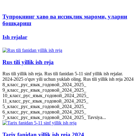
Тупроқнинг ҳаво ва иссиқлик мароми, уларни
бошқариш
Ish rejalar
Rus tili yillik ish reja
Rus tili yillik ish reja. Rus tili fanidan 5-11 sinf yillik ish rejalar.
2024-2025 o'quv yili uchun yuklab oling. Rus tili yillik ish reja 2024
8_класс_рус_язык_годовой_2024_2025_
9_класс_рус_язык_годовой_2024_2025_
10_класс_рус_язык_годовой_2024_2025_
11_класс_рус_язык_годовой_2024_2025_
5_класс_рус_язык_годовой_2024_2025_
6_класс_рус_язык_годовой_2024_2025_
7_класс_рус_язык_годовой_2024_2025_ Tavsiya...
Tarix fanidan yillik ish reja 2024