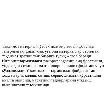
Тақдимот материали ўзбек тили кирилл алифбосида
тайёрланган, фақат мавзуга оид материаллар берилган,
тақдимот яратиш талабларига тўлиқ жавоб беради.
Интернет тармоғидаги тижорат соҳасига оид фаолликни,
унда олди-сотдини амалга оширилишини ифодалаш учун
қўлланилади. У компьютер тармоғидан фойдаланган
ҳолда харид қилиш, сотиш, сервис хизмати кўрсатишни
амалга ошириш, маркетинг тадбирларини ўтказиш
имкониятини таъминлайди.