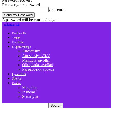
Password recovery
Recover your password
your email
A password will be e-mailed to you.
mbaza.uz
Bosh sahifa
Testlar
Darsliklar
O’qituvchilarga
Attestatsiya
Attestatsiya-2022
Mantiqiy savollar
Olimpiada savollari
Разработки уроков
Qabul 2024
She’rlar
Boshqa
Maqollar
Insholar
Senariylar