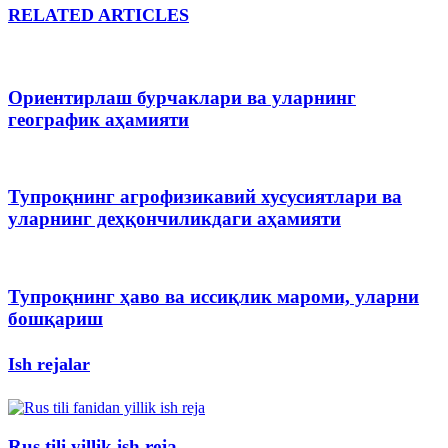
RELATED ARTICLES
Ориентирлаш бурчаклари ва уларнинг
географик аҳамияти
Тупроқнинг агрофизикавий хусусиятлари ва
уларнинг деҳқончиликдаги аҳамияти
Тупроқнинг ҳаво ва иссиқлик мароми, уларни
бошқариш
Ish rejalar
Rus tili yillik ish reja