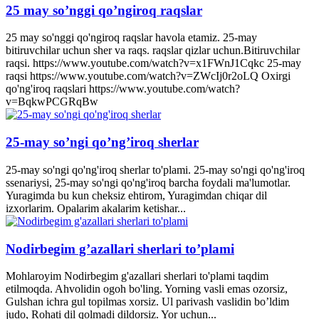
25 may so’nggi qo’ngiroq raqslar
25 may so'nggi qo'ngiroq raqslar havola etamiz. 25-may
bitiruvchilar uchun sher va raqs. raqslar qizlar uchun.Bitiruvchilar
raqsi. https://www.youtube.com/watch?v=x1FWnJ1Cqkc 25-may
raqsi https://www.youtube.com/watch?v=ZWcIj0r2oLQ Oxirgi
qo'ng'iroq raqslari https://www.youtube.com/watch?
v=BqkwPCGRqBw
25-may so’ngi qo’ng’iroq sherlar
25-may so'ngi qo'ng'iroq sherlar to'plami. 25-may so'ngi qo'ng'iroq
ssenariysi, 25-may so'ngi qo'ng'iroq barcha foydali ma'lumotlar.
Yuragimda bu kun cheksiz ehtirom, Yuragimdan chiqar dil
izxorlarim. Opalarim akalarim ketishar...
Nodirbegim g’azallari sherlari to’plami
Mohlaroyim Nodirbegim g'azallari sherlari to'plami taqdim
etilmoqda. Ahvolidin ogoh bo'ling. Yorning vasli emas ozorsiz,
Gulshan ichra gul topilmas xorsiz. Ul parivash vaslidin bo’ldim
judo, Rohati dil qolmadi dildorsiz. Yor uchun...