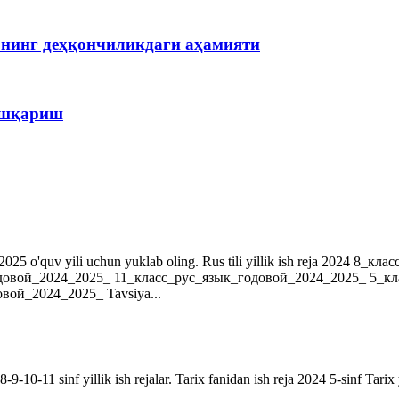
рнинг деҳқончиликдаги аҳамияти
бошқариш
r. 2024-2025 o'quv yili uchun yuklab oling. Rus tili yillik ish reja 202
довой_2024_2025_ 11_класс_рус_язык_годовой_2024_2025_ 5_к
ой_2024_2025_ Tavsiya...
9-10-11 sinf yillik ish rejalar. Tarix fanidan ish reja 2024 5-sinf Tarix 