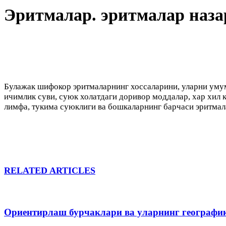
Эритмалар. эритмалар наза
Булажак шифокор эритмаларнинг хоссаларини, уларни умум
ичимлик суви, суюк холатдаги доривор моддалар, хар хил 
лимфа, тукима суюклиги ва бошкаларнинг барчаси эритмал
RELATED ARTICLES
Ориентирлаш бурчаклари ва уларнинг географи