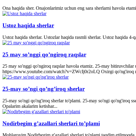
Ona haqida sher. Onajonlarimiz uchun eng sara sherlarni havola etami
Ustoz haqida sherlar
Ustoz haqida sherlar. Ustozlar haqida rasmli sherlar. Ustoz haqida 4-q
25 may so’nggi qo’ngiroq raqslar
25 may so'nggi qo'ngiroq raqslar havola etamiz. 25-may bitiruvchila
https://www.youtube.com/watch?v=ZWcIj0r2oLQ Oxirgi qo'ng'iro
25-may so’ngi qo’ng’iroq sherlar
25-may so'ngi qo'ng'iroq sherlar to'plami. 25-may so'ngi qo'ng'iroq s
Opalarim akalarim ketishar...
Nodirbegim g’azallari sherlari to’plami
Mohlaroyim Nodirbegim g'azallari sherlari to'plami taqdim etilmoqda. 