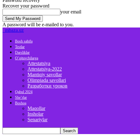
Password recovery
Recover your password
your email
A password will be e-mailed to you.
mbaza.uz
Bosh sahifa
Testlar
Darsliklar
O’qituvchilarga
Attestatsiya
Attestatsiya-2022
Mantiqiy savollar
Olimpiada savollari
Разработки уроков
Qabul 2024
She’rlar
Boshqa
Maqollar
Insholar
Senariylar