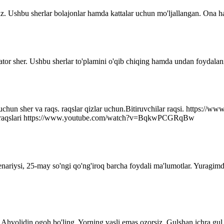
z. Ushbu sherlar bolajonlar hamda kattalar uchun mo'ljallangan. Ona ha
ator sher. Ushbu sherlar to'plamini o'qib chiqing hamda undan foydalani
r uchun sher va raqs. raqslar qizlar uchun.Bitiruvchilar raqsi. http
q raqslari https://www.youtube.com/watch?v=BqkwPCGRqBw
senariysi, 25-may so'ngi qo'ng'iroq barcha foydali ma'lumotlar. Yuragim
Ahvolidin ogoh bo'ling. Yorning vasli emas ozorsiz, Gulshan ichra gul 