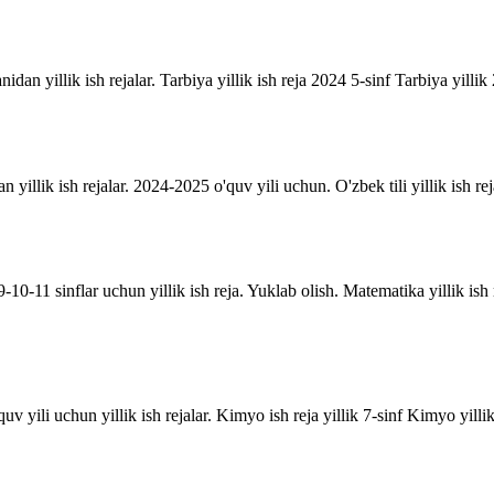
anidan yillik ish rejalar. Tarbiya yillik ish reja 2024 5-sinf Tarbiya yill
an yillik ish rejalar. 2024-2025 o'quv yili uchun. O'zbek tili yillik ish rej
10-11 sinflar uchun yillik ish reja. Yuklab olish. Matematika yillik is
uv yili uchun yillik ish rejalar. Kimyo ish reja yillik 7-sinf Kimyo yill