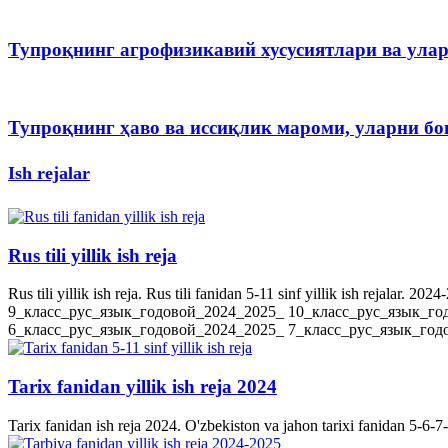
Тупроқнинг агрофизикавий хусусиятлари ва ула
Тупроқнинг ҳаво ва иссиқлик мароми, уларни 
Ish rejalar
Rus tili yillik ish reja
Rus tili yillik ish reja. Rus tili fanidan 5-11 sinf yillik ish rejala
9_класс_рус_язык_годовой_2024_2025_ 10_класс_рус_язык_го
6_класс_рус_язык_годовой_2024_2025_ 7_класс_рус_язык_годов
Tarix fanidan yillik ish reja 2024
Tarix fanidan ish reja 2024. O'zbekiston va jahon tarixi fanidan 5-6-7-8-