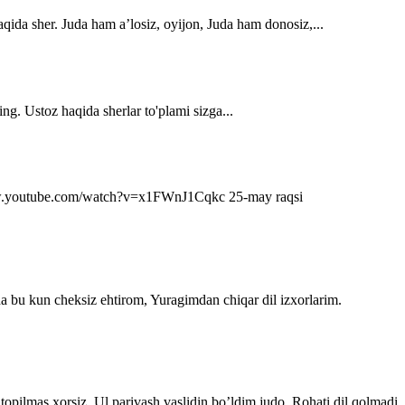
qida sher. Juda ham a’losiz, oyijon, Juda ham donosiz,...
ng. Ustoz haqida sherlar to'plami sizga...
s://www.youtube.com/watch?v=x1FWnJ1Cqkc 25-may raqsi
da bu kun cheksiz ehtirom, Yuragimdan chiqar dil izxorlarim.
topilmas xorsiz. Ul parivash vaslidin bo’ldim judo, Rohati dil qolmadi