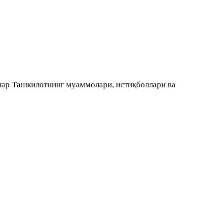
лар Ташкилотнинг муаммолари, истиқболлари ва