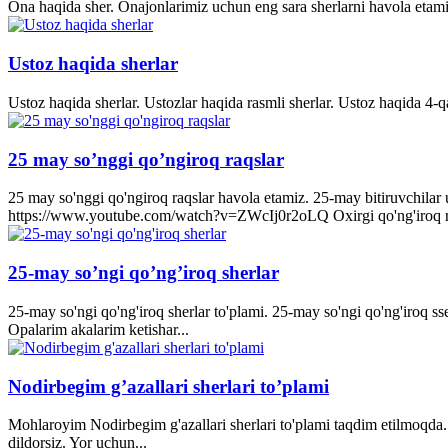
Ona haqida sher. Onajonlarimiz uchun eng sara sherlarni havola etami
Ustoz haqida sherlar
Ustoz haqida sherlar. Ustozlar haqida rasmli sherlar. Ustoz haqida 4-q
25 may so’nggi qo’ngiroq raqslar
25 may so'nggi qo'ngiroq raqslar havola etamiz. 25-may bitiruvchila
https://www.youtube.com/watch?v=ZWcIj0r2oLQ Oxirgi qo'ng'iro
25-may so’ngi qo’ng’iroq sherlar
25-may so'ngi qo'ng'iroq sherlar to'plami. 25-may so'ngi qo'ng'iroq s
Opalarim akalarim ketishar...
Nodirbegim g’azallari sherlari to’plami
Mohlaroyim Nodirbegim g'azallari sherlari to'plami taqdim etilmoqda. 
dildorsiz. Yor uchun...