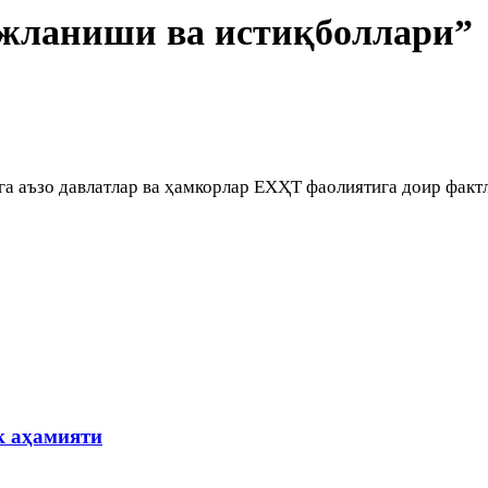
жланиши ва истиқболлари”
 аъзо давлатлар ва ҳамкорлар ЕХҲТ фаолиятига доир факт
к аҳамияти