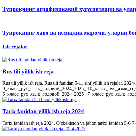
Тупроқнинг агрофизикавий хусусиятлари ва ула
Тупроқнинг ҳаво ва иссиқлик мароми, уларни 
Ish rejalar
Rus tili yillik ish reja
Rus tili yillik ish reja. Rus tili fanidan 5-11 sinf yillik ish rejala
9_класс_рус_язык_годовой_2024_2025_ 10_класс_рус_язык_го
6_класс_рус_язык_годовой_2024_2025_ 7_класс_рус_язык_годов
Tarix fanidan yillik ish reja 2024
Tarix fanidan ish reja 2024. O'zbekiston va jahon tarixi fanidan 5-6-7-8-