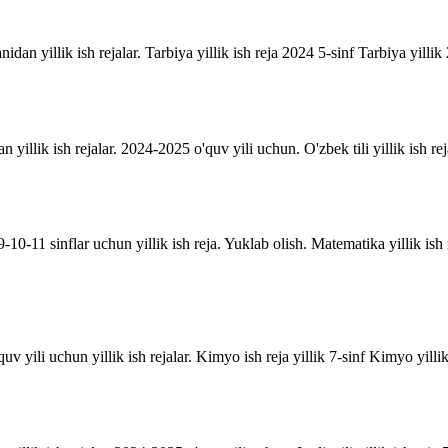
anidan yillik ish rejalar. Tarbiya yillik ish reja 2024 5-sinf Tarbiya yill
an yillik ish rejalar. 2024-2025 o'quv yili uchun. O'zbek tili yillik ish rej
10-11 sinflar uchun yillik ish reja. Yuklab olish. Matematika yillik is
uv yili uchun yillik ish rejalar. Kimyo ish reja yillik 7-sinf Kimyo yill