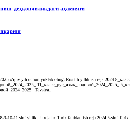
рнинг деҳқончиликдаги аҳамияти
бошқариш
r. 2024-2025 o'quv yili uchun yuklab oling. Rus tili yillik ish reja 202
довой_2024_2025_ 11_класс_рус_язык_годовой_2024_2025_ 5_к
ой_2024_2025_ Tavsiya...
9-10-11 sinf yillik ish rejalar. Tarix fanidan ish reja 2024 5-sinf Tarix 