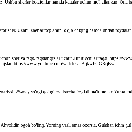
z. Ushbu sherlar bolajonlar hamda kattalar uchun mo'ljallangan. Ona ha
ator sher. Ushbu sherlar to'plamini o'qib chiqing hamda undan foydalani
r uchun sher va raqs. raqslar qizlar uchun.Bitiruvchilar raqsi. http
q raqslari https://www.youtube.com/watch?v=BqkwPCGRqBw
senariysi, 25-may so'ngi qo'ng'iroq barcha foydali ma'lumotlar. Yuragim
Ahvolidin ogoh bo'ling. Yorning vasli emas ozorsiz, Gulshan ichra gul 