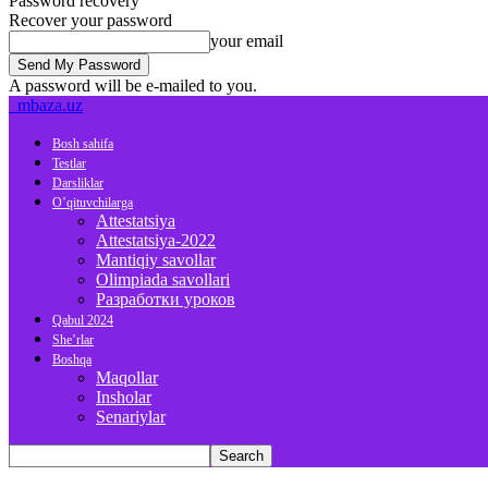
Password recovery
Recover your password
your email
A password will be e-mailed to you.
mbaza.uz
Bosh sahifa
Testlar
Darsliklar
O’qituvchilarga
Attestatsiya
Attestatsiya-2022
Mantiqiy savollar
Olimpiada savollari
Разработки уроков
Qabul 2024
She’rlar
Boshqa
Maqollar
Insholar
Senariylar