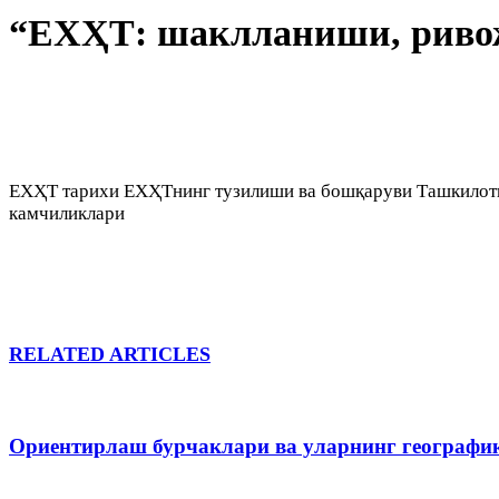
“ЕХҲТ: шаклланиши, риво
ЕХҲТ тарихи ЕХҲТнинг тузилиши ва бошқаруви Ташкилотга
камчиликлари
RELATED ARTICLES
Ориентирлаш бурчаклари ва уларнинг географи