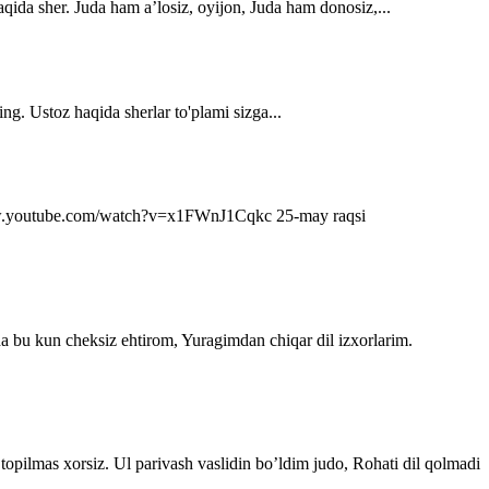
qida sher. Juda ham a’losiz, oyijon, Juda ham donosiz,...
ng. Ustoz haqida sherlar to'plami sizga...
s://www.youtube.com/watch?v=x1FWnJ1Cqkc 25-may raqsi
da bu kun cheksiz ehtirom, Yuragimdan chiqar dil izxorlarim.
topilmas xorsiz. Ul parivash vaslidin bo’ldim judo, Rohati dil qolmadi