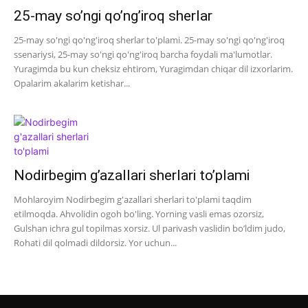
25-may so’ngi qo’ng’iroq sherlar
25-may so'ngi qo'ng'iroq sherlar to'plami. 25-may so'ngi qo'ng'iroq
ssenariysi, 25-may so'ngi qo'ng'iroq barcha foydali ma'lumotlar.
Yuragimda bu kun cheksiz ehtirom, Yuragimdan chiqar dil izxorlarim.
Opalarim akalarim ketishar...
Nodirbegim g’azallari sherlari to’plami
Mohlaroyim Nodirbegim g'azallari sherlari to'plami taqdim
etilmoqda. Ahvolidin ogoh bo'ling. Yorning vasli emas ozorsiz,
Gulshan ichra gul topilmas xorsiz. Ul parivash vaslidin bo’ldim judo,
Rohati dil qolmadi dildorsiz. Yor uchun...