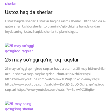
Ustoz haqida sherlar
Ustoz haqida sherlar. Ustozlar haqida rasmli sherlar. Ustoz haqida 4-
qator sher. Ushbu sherlar to'plamini o'qib chiqing hamda undan
foydalaning. Ustoz haqida sherlar to'plami sizga...
25 may so’nggi qo’ngiroq raqslar
25 may so'nggi qo'ngiroq raqslar havola etamiz. 25-may bitiruvchilar
uchun sher va raqs. raqslar qizlar uchun.Bitiruvchilar raqsi.
https://www.youtube.com/watch?v=x1FWnJ1Cqkc 25-may raqsi
https://www.youtube.com/watch?v=ZWcIj0r2oLQ Oxirgi qo'ng'iroq
raqslari https://www.youtube.com/watch?v=BqkwPCGRqBw