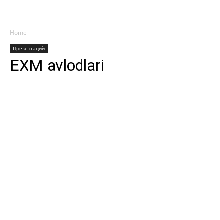
Home
Презентаций
EXM avlodlari