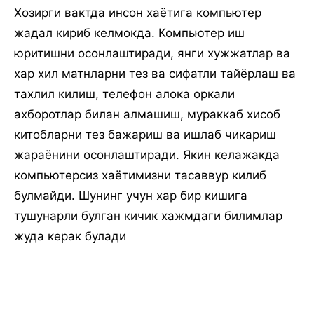
Хозирги вактда инсон хаётига компьютер
жадал кириб келмокда. Компьютер иш
юритишни осонлаштиради, янги хужжатлар ва
хар хил матнларни тез ва сифатли тайёрлаш ва
тахлил килиш, телефон алока оркали
ахборотлар билан алмашиш, мураккаб хисоб
китобларни тез бажариш ва ишлаб чикариш
жараёнини осонлаштиради. Якин келажакда
компьютерсиз хаётимизни тасаввур килиб
булмайди. Шунинг учун хар бир кишига
тушунарли булган кичик хажмдаги билимлар
жуда керак булади