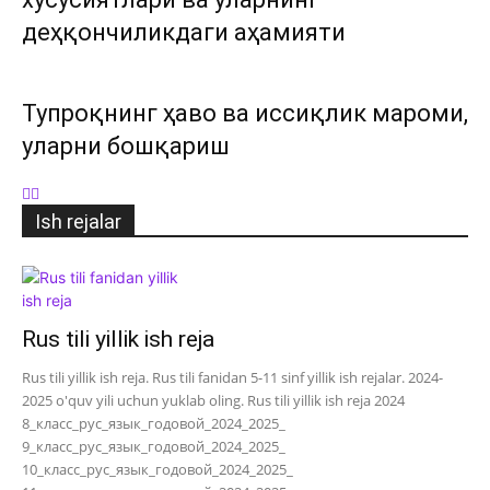
деҳқончиликдаги аҳамияти
Тупроқнинг ҳаво ва иссиқлик мароми,
уларни бошқариш
Ish rejalar
Rus tili yillik ish reja
Rus tili yillik ish reja. Rus tili fanidan 5-11 sinf yillik ish rejalar. 2024-
2025 o'quv yili uchun yuklab oling. Rus tili yillik ish reja 2024
8_класс_рус_язык_годовой_2024_2025_
9_класс_рус_язык_годовой_2024_2025_
10_класс_рус_язык_годовой_2024_2025_