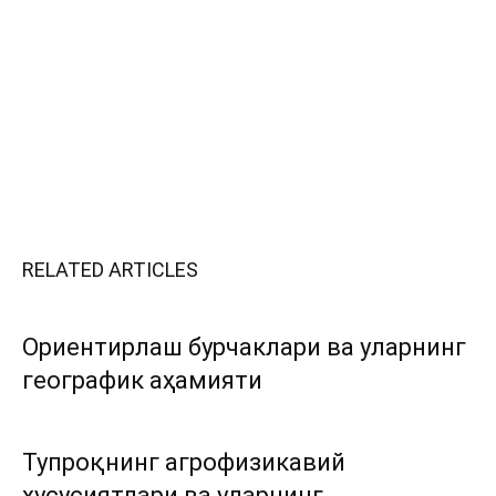
RELATED ARTICLES
Ориентирлаш бурчаклари ва уларнинг
географик аҳамияти
Тупроқнинг агрофизикавий
хусусиятлари ва уларнинг