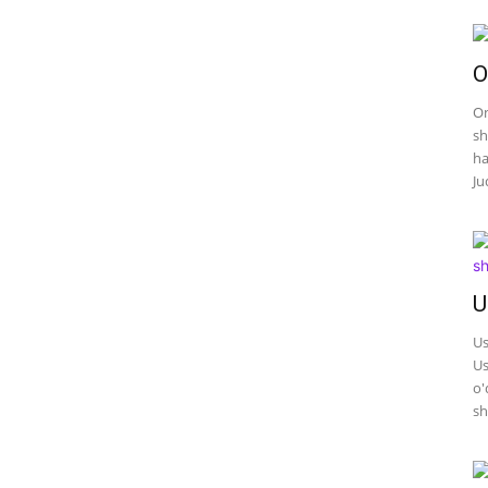
O
On
sh
ha
Ju
U
Us
Us
o'
sh