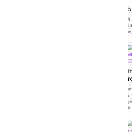
5
5-
ti
Ing
I
r
In
si
yi
In