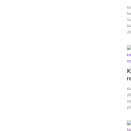
Ma
fa
Yu
Ma
20
K
r
Ki
20
re
yil