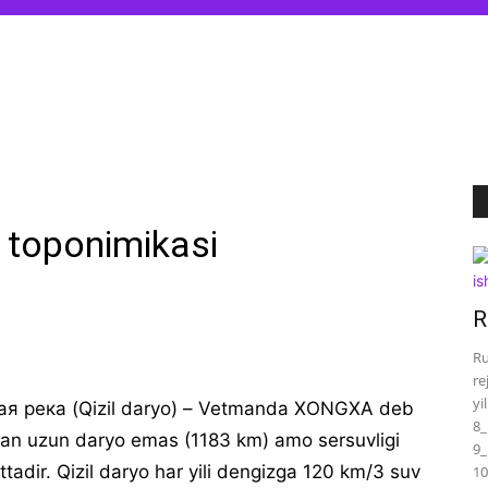
a toponimikasi
R
Ru
re
yi
сная река (Qizil daryo) – Vetmanda XONGXA deb
8_
tan uzun daryo emas (1183 km) amo sersuvligi
9_
tadir. Qizil daryo har yili dengizga 120 km/3 suv
10