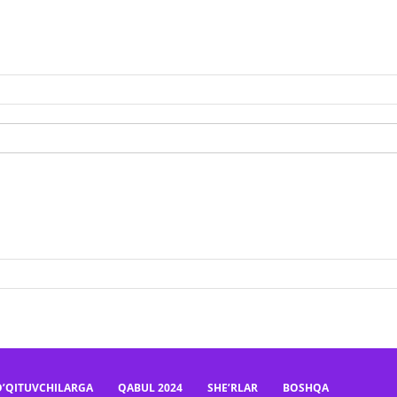
O’QITUVCHILARGA
QABUL 2024
SHE’RLAR
BOSHQA