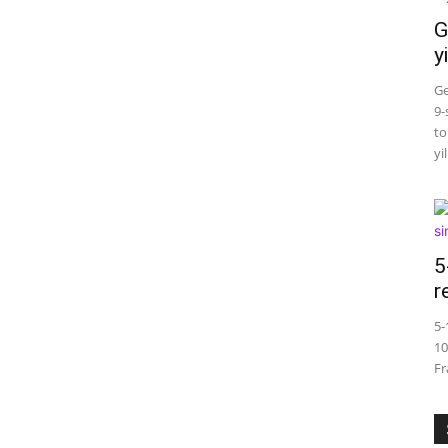
G
y
Ge
9-
to
yi
5
r
5-
10
Fr