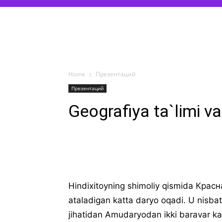
Home
Презентаций
Презентаций
Geografiya ta`limi v
Hindixitoyning shimoliy qismida Кра
ataladigan katta daryo oqadi. U nisba
jihatidan Amudaryodan ikki baravar kat