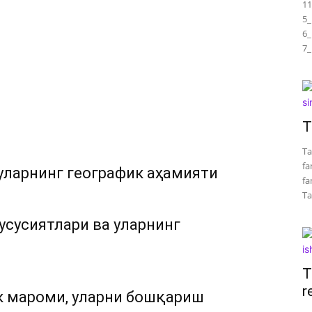
11
5_
6_
7_
T
Ta
fa
уларнинг географик аҳамияти
fa
Tar
усусиятлари ва уларнинг
T
r
к мароми, уларни бошқариш