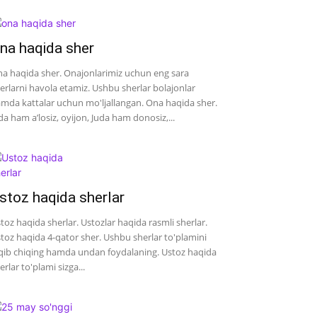
na haqida sher
a haqida sher. Onajonlarimiz uchun eng sara
erlarni havola etamiz. Ushbu sherlar bolajonlar
mda kattalar uchun mo'ljallangan. Ona haqida sher.
da ham a’losiz, oyijon, Juda ham donosiz,...
stoz haqida sherlar
toz haqida sherlar. Ustozlar haqida rasmli sherlar.
toz haqida 4-qator sher. Ushbu sherlar to'plamini
qib chiqing hamda undan foydalaning. Ustoz haqida
erlar to'plami sizga...