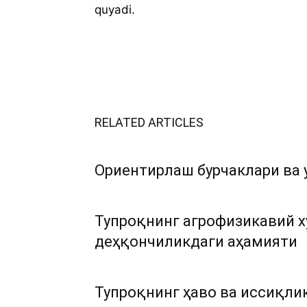
quyadi.
RELATED ARTICLES
Ориентирлаш бурчаклари ва 
Тупроқнинг агрофизикавий х
деҳқончиликдаги аҳамияти
Тупроқнинг ҳаво ва иссиқли