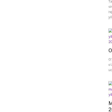
Ta
si
re
yi
O
O'
o'
uc
M
2