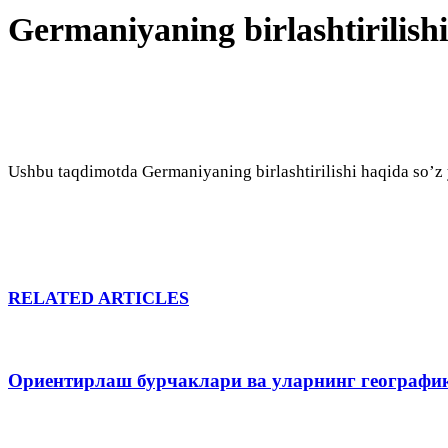
Germaniyaning birlashtirilishi
Ushbu taqdimotda Germaniyaning birlashtirilishi haqida so’z 
RELATED ARTICLES
Ориентирлаш бурчаклари ва уларнинг географи