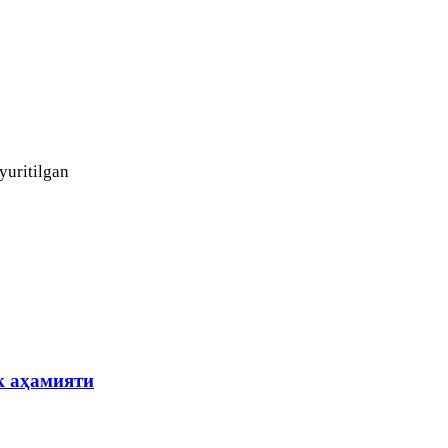
yuritilgan
к аҳамияти