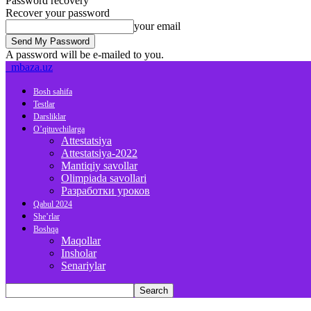
Password recovery
Recover your password
your email
A password will be e-mailed to you.
mbaza.uz
Bosh sahifa
Testlar
Darsliklar
O’qituvchilarga
Attestatsiya
Attestatsiya-2022
Mantiqiy savollar
Olimpiada savollari
Разработки уроков
Qabul 2024
She’rlar
Boshqa
Maqollar
Insholar
Senariylar