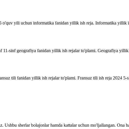
o'quv yili uchun informatika fanidan yillik ish reja. Informatika yillik i
inf 11-sinf geografiya fanidan yillik ish rejalar to'plami. Geografiya yill
suz tili fanidan yillik ish rejalar to'plami. Fransuz tili ish reja 2024 5-sin
z. Ushbu sherlar bolajonlar hamda kattalar uchun mo'ljallangan. Ona ha