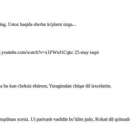
ng. Ustoz haqida sherlar to'plami sizga...
s://www.youtube.com/watch?v=x1FWnJ1Cqkc 25-may raqsi
da bu kun cheksiz ehtirom, Yuragimdan chiqar dil izxorlarim.
topilmas xorsiz. Ul parivash vaslidin bo’ldim judo, Rohati dil qolmadi