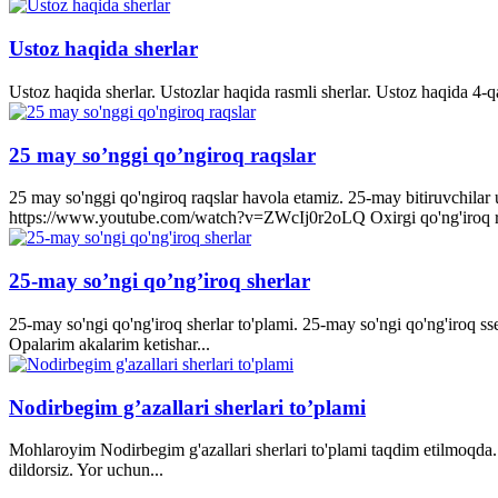
Ustoz haqida sherlar
Ustoz haqida sherlar. Ustozlar haqida rasmli sherlar. Ustoz haqida 4-q
25 may so’nggi qo’ngiroq raqslar
25 may so'nggi qo'ngiroq raqslar havola etamiz. 25-may bitiruvchila
https://www.youtube.com/watch?v=ZWcIj0r2oLQ Oxirgi qo'ng'iro
25-may so’ngi qo’ng’iroq sherlar
25-may so'ngi qo'ng'iroq sherlar to'plami. 25-may so'ngi qo'ng'iroq s
Opalarim akalarim ketishar...
Nodirbegim g’azallari sherlari to’plami
Mohlaroyim Nodirbegim g'azallari sherlari to'plami taqdim etilmoqda. 
dildorsiz. Yor uchun...