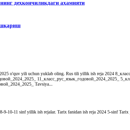
рнинг деҳқончиликдаги аҳамияти
бошқариш
r. 2024-2025 o'quv yili uchun yuklab oling. Rus tili yillik ish reja 202
довой_2024_2025_ 11_класс_рус_язык_годовой_2024_2025_ 5_к
ой_2024_2025_ Tavsiya...
9-10-11 sinf yillik ish rejalar. Tarix fanidan ish reja 2024 5-sinf Tarix 