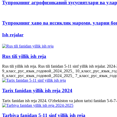
Тупроқнинг агрофизикавий хусусиятлари ва ула
Тупроқнинг ҳаво ва иссиқлик мароми, уларни 
Ish rejalar
Rus tili yillik ish reja
Rus tili yillik ish reja. Rus tili fanidan 5-11 sinf yillik ish rejala
9_класс_рус_язык_годовой_2024_2025_ 10_класс_рус_язык_го
6_класс_рус_язык_годовой_2024_2025_ 7_класс_рус_язык_годов
Tarix fanidan yillik ish reja 2024
Tarix fanidan ish reja 2024. O'zbekiston va jahon tarixi fanidan 5-6-7-8-
Tarbiya fanidan 5-11 sinf yillik ish reja