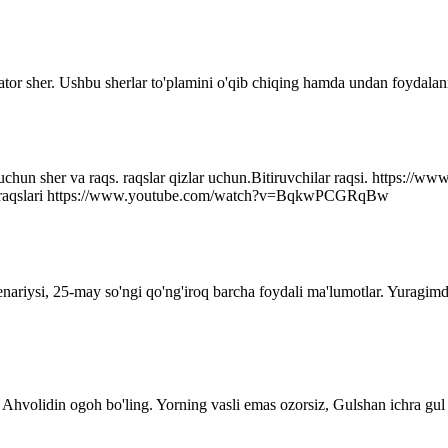
ator sher. Ushbu sherlar to'plamini o'qib chiqing hamda undan foydalani
r uchun sher va raqs. raqslar qizlar uchun.Bitiruvchilar raqsi. http
q raqslari https://www.youtube.com/watch?v=BqkwPCGRqBw
senariysi, 25-may so'ngi qo'ng'iroq barcha foydali ma'lumotlar. Yuragim
Ahvolidin ogoh bo'ling. Yorning vasli emas ozorsiz, Gulshan ichra gul 