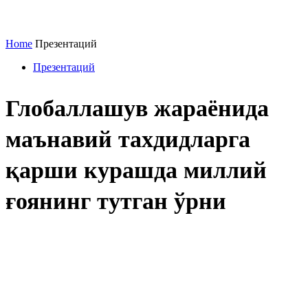
Home
Презентаций
Презентаций
Глобаллашув жараёнида
маънавий тахдидларга
қарши курашда миллий
ғоянинг тутган ўрни