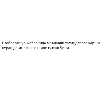
Глобаллашув жараёнида маънавий тахдидларга қарши
курашда миллий ғоянинг тутган ўрни