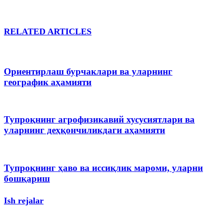
RELATED ARTICLES
Ориентирлаш бурчаклари ва уларнинг
географик аҳамияти
Тупроқнинг агрофизикавий хусусиятлари ва
уларнинг деҳқончиликдаги аҳамияти
Тупроқнинг ҳаво ва иссиқлик мароми, уларни
бошқариш
Ish rejalar