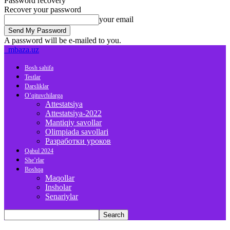
Password recovery
Recover your password
your email
A password will be e-mailed to you.
mbaza.uz
Bosh sahifa
Testlar
Darsliklar
O’qituvchilarga
Attestatsiya
Attestatsiya-2022
Mantiqiy savollar
Olimpiada savollari
Разработки уроков
Qabul 2024
She’rlar
Boshqa
Maqollar
Insholar
Senariylar