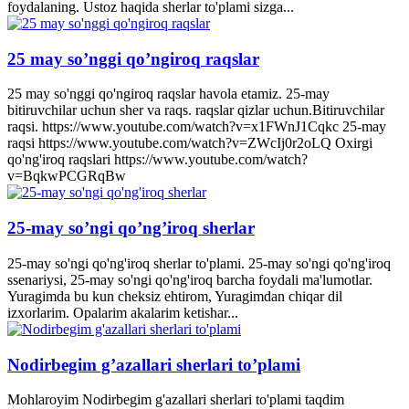
foydalaning. Ustoz haqida sherlar to'plami sizga...
25 may so’nggi qo’ngiroq raqslar
25 may so'nggi qo'ngiroq raqslar havola etamiz. 25-may
bitiruvchilar uchun sher va raqs. raqslar qizlar uchun.Bitiruvchilar
raqsi. https://www.youtube.com/watch?v=x1FWnJ1Cqkc 25-may
raqsi https://www.youtube.com/watch?v=ZWcIj0r2oLQ Oxirgi
qo'ng'iroq raqslari https://www.youtube.com/watch?
v=BqkwPCGRqBw
25-may so’ngi qo’ng’iroq sherlar
25-may so'ngi qo'ng'iroq sherlar to'plami. 25-may so'ngi qo'ng'iroq
ssenariysi, 25-may so'ngi qo'ng'iroq barcha foydali ma'lumotlar.
Yuragimda bu kun cheksiz ehtirom, Yuragimdan chiqar dil
izxorlarim. Opalarim akalarim ketishar...
Nodirbegim g’azallari sherlari to’plami
Mohlaroyim Nodirbegim g'azallari sherlari to'plami taqdim