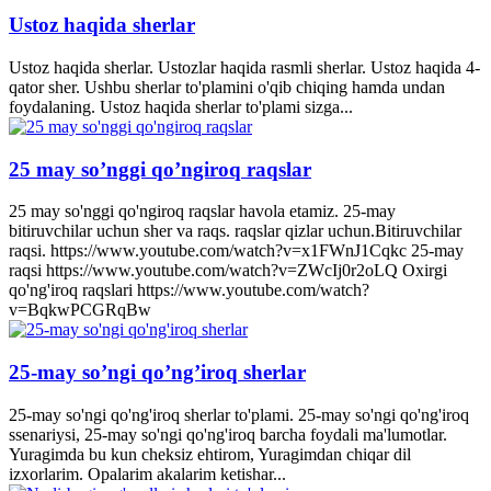
Ustoz haqida sherlar
Ustoz haqida sherlar. Ustozlar haqida rasmli sherlar. Ustoz haqida 4-
qator sher. Ushbu sherlar to'plamini o'qib chiqing hamda undan
foydalaning. Ustoz haqida sherlar to'plami sizga...
25 may so’nggi qo’ngiroq raqslar
25 may so'nggi qo'ngiroq raqslar havola etamiz. 25-may
bitiruvchilar uchun sher va raqs. raqslar qizlar uchun.Bitiruvchilar
raqsi. https://www.youtube.com/watch?v=x1FWnJ1Cqkc 25-may
raqsi https://www.youtube.com/watch?v=ZWcIj0r2oLQ Oxirgi
qo'ng'iroq raqslari https://www.youtube.com/watch?
v=BqkwPCGRqBw
25-may so’ngi qo’ng’iroq sherlar
25-may so'ngi qo'ng'iroq sherlar to'plami. 25-may so'ngi qo'ng'iroq
ssenariysi, 25-may so'ngi qo'ng'iroq barcha foydali ma'lumotlar.
Yuragimda bu kun cheksiz ehtirom, Yuragimdan chiqar dil
izxorlarim. Opalarim akalarim ketishar...