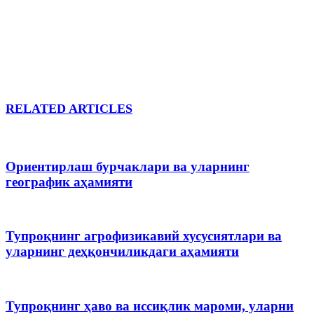
RELATED ARTICLES
Ориентирлаш бурчаклари ва уларнинг
географик аҳамияти
Тупроқнинг агрофизикавий хусусиятлари ва
уларнинг деҳқончиликдаги аҳамияти
Тупроқнинг ҳаво ва иссиқлик мароми, уларни