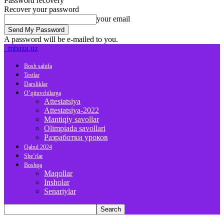
Password recovery
Recover your password
your email
A password will be e-mailed to you.
mbaza.uz
Bosh sahifa
Testlar
Darsliklar
O’qituvchilarga
Attestatsiya
Attestatsiya-2022
Mantiqiy savollar
Olimpiada savollari
Разработки уроков
Qabul 2024
She’rlar
Boshqa
Maqollar
Insholar
Senariylar