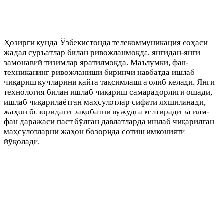
Ҳозирги кунда Ўзбекистонда телекоммуникация соҳаси
жадал суръатлар билан ривожланмоқда, янгидан-янги
замонавий тизимлар яратилмоқда. Маълумки, фан-
техниканинг ривожланиши биринчи навбатда ишлаб
чиқариш кучларини қайта тақсимлашга олиб келади. Янги
технология билан ишлаб чиқариш самарадорлиги ошади,
ишлаб чиқарилаётган маҳсулотлар сифати яхшиланади,
жаҳон бозоридаги рақобатни вужудга келтиради ва илм-
фан даражаси паст бўлган давлатларда ишлаб чиқарилган
маҳсулотларни жаҳон бозорида сотиш имконияти
йўқолади.