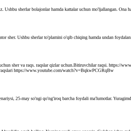
z. Ushbu sherlar bolajonlar hamda kattalar uchun mo'ljallangan. Ona ha
ator sher. Ushbu sherlar to'plamini o'qib chiqing hamda undan foydalani
r uchun sher va raqs. raqslar qizlar uchun.Bitiruvchilar raqsi. http
q raqslari https://www.youtube.com/watch?v=BqkwPCGRqBw
senariysi, 25-may so'ngi qo'ng'iroq barcha foydali ma'lumotlar. Yuragim