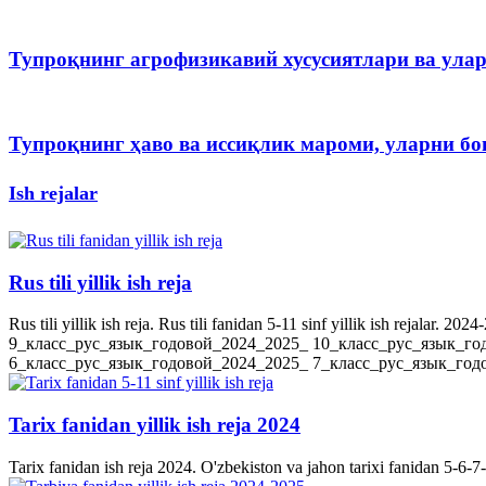
Тупроқнинг агрофизикавий хусусиятлари ва ула
Тупроқнинг ҳаво ва иссиқлик мароми, уларни 
Ish rejalar
Rus tili yillik ish reja
Rus tili yillik ish reja. Rus tili fanidan 5-11 sinf yillik ish rejala
9_класс_рус_язык_годовой_2024_2025_ 10_класс_рус_язык_го
6_класс_рус_язык_годовой_2024_2025_ 7_класс_рус_язык_годов
Tarix fanidan yillik ish reja 2024
Tarix fanidan ish reja 2024. O'zbekiston va jahon tarixi fanidan 5-6-7-8-