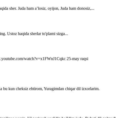
qida sher. Juda ham a’losiz, oyijon, Juda ham donosiz,...
ng. Ustoz haqida sherlar to'plami sizga...
s://www.youtube.com/watch?v=x1FWnJ1Cqkc 25-may raqsi
da bu kun cheksiz ehtirom, Yuragimdan chiqar dil izxorlarim.