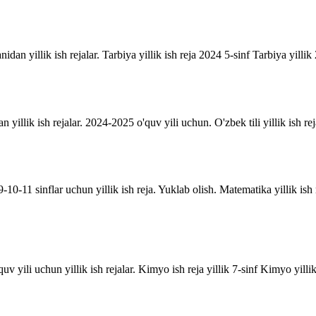
anidan yillik ish rejalar. Tarbiya yillik ish reja 2024 5-sinf Tarbiya yill
an yillik ish rejalar. 2024-2025 o'quv yili uchun. O'zbek tili yillik ish rej
10-11 sinflar uchun yillik ish reja. Yuklab olish. Matematika yillik is
uv yili uchun yillik ish rejalar. Kimyo ish reja yillik 7-sinf Kimyo yill