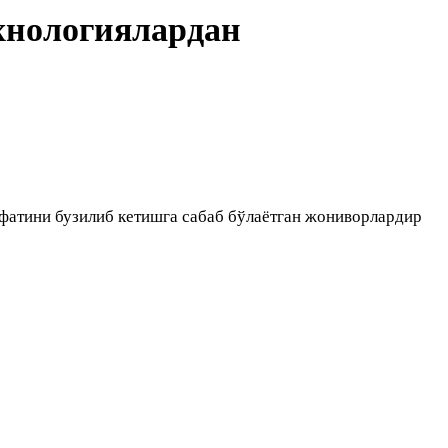
хнологиялардан
фатини бузилиб кетишга сабаб бўлаётган жониворлардир