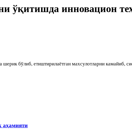
ни ўқитишда инновацион те
 шерик бўлиб, етиштирилаётган махсулотларни камайиб, си
к аҳамияти