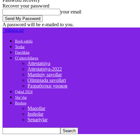
Password recovery
Recover your password
your email
A password will be e-mailed to you.
mbaza.uz
Bosh sahifa
Testlar
Darsliklar
O’qituvchilarga
Attestatsiya
Attestatsiya-2022
Mantiqiy savollar
Olimpiada savollari
Разработки уроков
Qabul 2024
She’rlar
Boshqa
Maqollar
Insholar
Senariylar