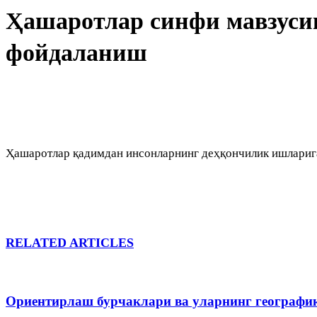
Ҳашаротлар синфи мавзуси
фойдаланиш
Ҳашаротлар қадимдан инсонларнинг деҳқончилик ишларига
RELATED ARTICLES
Ориентирлаш бурчаклари ва уларнинг географи