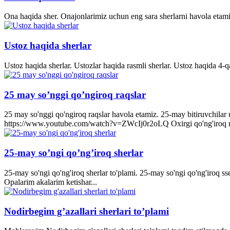
Ona haqida sher. Onajonlarimiz uchun eng sara sherlarni havola etami
Ustoz haqida sherlar
Ustoz haqida sherlar. Ustozlar haqida rasmli sherlar. Ustoz haqida 4-q
25 may so’nggi qo’ngiroq raqslar
25 may so'nggi qo'ngiroq raqslar havola etamiz. 25-may bitiruvchila
https://www.youtube.com/watch?v=ZWcIj0r2oLQ Oxirgi qo'ng'iro
25-may so’ngi qo’ng’iroq sherlar
25-may so'ngi qo'ng'iroq sherlar to'plami. 25-may so'ngi qo'ng'iroq s
Opalarim akalarim ketishar...
Nodirbegim g’azallari sherlari to’plami