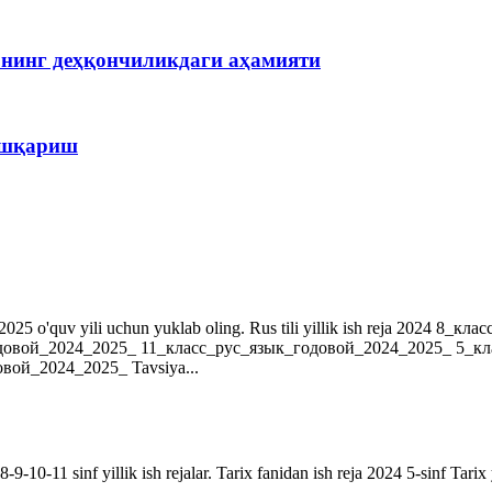
рнинг деҳқончиликдаги аҳамияти
бошқариш
r. 2024-2025 o'quv yili uchun yuklab oling. Rus tili yillik ish reja 202
довой_2024_2025_ 11_класс_рус_язык_годовой_2024_2025_ 5_к
ой_2024_2025_ Tavsiya...
9-10-11 sinf yillik ish rejalar. Tarix fanidan ish reja 2024 5-sinf Tarix 