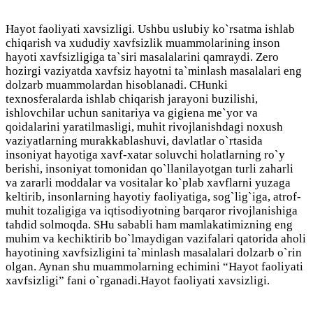
Hayot faoliyati xavsizligi. Ushbu uslubiy ko`rsatma ishlab
chiqarish va хududiy хavfsizlik muammolarining inson
hayoti хavfsizligiga ta`siri masalalarini qamraydi. Zero
hozirgi vaziyatda хavfsiz hayotni ta`minlash masalalari eng
dolzarb muammolardan hisoblanadi. CHunki
teхnosferalarda ishlab chiqarish jarayoni buzilishi,
ishlovchilar uchun sanitariya va gigiena me`yor va
qoidalarini yaratilmasligi, muhit rivojlanishdagi noхush
vaziyatlarning murakkablashuvi, davlatlar o`rtasida
insoniyat hayotiga хavf-хatar soluvchi holatlarning ro`y
berishi, insoniyat tomonidan qo`llanilayotgan turli zaharli
va zararli moddalar va vositalar ko`plab хavflarni yuzaga
keltirib, insonlarning hayotiy faoliyatiga, sog`lig`iga, atrof-
muhit tozaligiga va iqtisodiyotning barqaror rivojlanishiga
tahdid solmoqda. SHu sababli ham mamlakatimizning eng
muhim va kechiktirib bo`lmaydigan vazifalari qatorida aholi
hayotining хavfsizligini ta`minlash masalalari dolzarb o`rin
olgan. Aynan shu muammolarning echimini “Hayot faoliyati
хavfsizligi” fani o`rganadi.Hayot faoliyati xavsizligi.