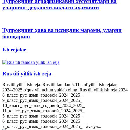
Тупроқнинг агрофизикавий хусусиятлари ва
уларнинг деҳқончиликдаги аҳамияти
Тупроқнинг ҳаво ва иссиқлик мароми, уларни
бошқариш
Ish rejalar
Rus tili yillik ish reja
Rus tili yillik ish reja. Rus tili fanidan 5-11 sinf yillik ish rejalar.
2024-2025 o'quv yili uchun yuklab oling. Rus tili yillik ish reja 2024
8_класс_рус_язык_годовой_2024_2025_
9_класс_рус_язык_годовой_2024_2025_
10_класс_рус_язык_годовой_2024_2025_
11_класс_рус_язык_годовой_2024_2025_
5_класс_рус_язык_годовой_2024_2025_
6_класс_рус_язык_годовой_2024_2025_
7_класс_рус_язык_годовой_2024_2025_ Tavsiya...