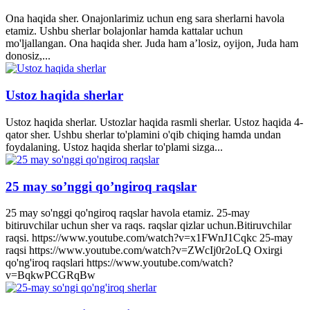
Ona haqida sher. Onajonlarimiz uchun eng sara sherlarni havola
etamiz. Ushbu sherlar bolajonlar hamda kattalar uchun
mo'ljallangan. Ona haqida sher. Juda ham a’losiz, oyijon, Juda ham
donosiz,...
Ustoz haqida sherlar
Ustoz haqida sherlar. Ustozlar haqida rasmli sherlar. Ustoz haqida 4-
qator sher. Ushbu sherlar to'plamini o'qib chiqing hamda undan
foydalaning. Ustoz haqida sherlar to'plami sizga...
25 may so’nggi qo’ngiroq raqslar
25 may so'nggi qo'ngiroq raqslar havola etamiz. 25-may
bitiruvchilar uchun sher va raqs. raqslar qizlar uchun.Bitiruvchilar
raqsi. https://www.youtube.com/watch?v=x1FWnJ1Cqkc 25-may
raqsi https://www.youtube.com/watch?v=ZWcIj0r2oLQ Oxirgi
qo'ng'iroq raqslari https://www.youtube.com/watch?
v=BqkwPCGRqBw