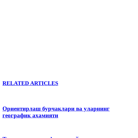
RELATED ARTICLES
Ориентирлаш бурчаклари ва уларнинг
географик аҳамияти