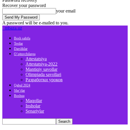
Password recovery
Recover your password
your email
A password will be e-mailed to you.
mbaza.uz
Bosh sahifa
Testlar
Darsliklar
O’qituvchilarga
Attestatsiya
Attestatsiya-2022
Mantiqiy savollar
Olimpiada savollari
Разработки уроков
Qabul 2024
She’rlar
Boshqa
Maqollar
Insholar
Senariylar