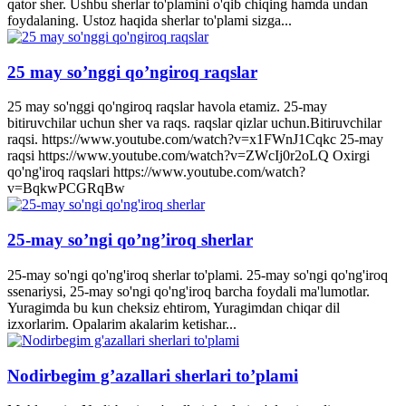
qator sher. Ushbu sherlar to'plamini o'qib chiqing hamda undan
foydalaning. Ustoz haqida sherlar to'plami sizga...
25 may so’nggi qo’ngiroq raqslar
25 may so'nggi qo'ngiroq raqslar havola etamiz. 25-may
bitiruvchilar uchun sher va raqs. raqslar qizlar uchun.Bitiruvchilar
raqsi. https://www.youtube.com/watch?v=x1FWnJ1Cqkc 25-may
raqsi https://www.youtube.com/watch?v=ZWcIj0r2oLQ Oxirgi
qo'ng'iroq raqslari https://www.youtube.com/watch?
v=BqkwPCGRqBw
25-may so’ngi qo’ng’iroq sherlar
25-may so'ngi qo'ng'iroq sherlar to'plami. 25-may so'ngi qo'ng'iroq
ssenariysi, 25-may so'ngi qo'ng'iroq barcha foydali ma'lumotlar.
Yuragimda bu kun cheksiz ehtirom, Yuragimdan chiqar dil
izxorlarim. Opalarim akalarim ketishar...
Nodirbegim g’azallari sherlari to’plami