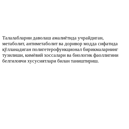
Талалабларни даволаш амалиётида учрайдиган,
метаболит, антиметаболит ва доривор модда сифатида
қўлланадиган полигетерофункционал бирикмаларнинг
тузилиши, кимёвий хоссалари ва биологик фаоллигини
белгиловчи хусусиятлари билан таништириш.