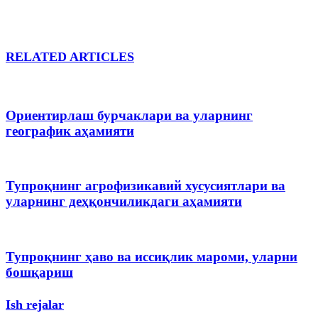
RELATED ARTICLES
Ориентирлаш бурчаклари ва уларнинг
географик аҳамияти
Тупроқнинг агрофизикавий хусусиятлари ва
уларнинг деҳқончиликдаги аҳамияти
Тупроқнинг ҳаво ва иссиқлик мароми, уларни
бошқариш
Ish rejalar