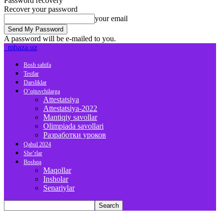
Password recovery
Recover your password
your email
A password will be e-mailed to you.
mbaza.uz
Bosh sahifa
Testlar
Darsliklar
O’qituvchilarga
Attestatsiya
Attestatsiya-2022
Mantiqiy savollar
Olimpiada savollari
Разработки уроков
Qabul 2024
She’rlar
Boshqa
Maqollar
Insholar
Senariylar