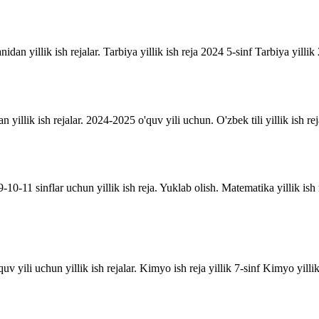
anidan yillik ish rejalar. Tarbiya yillik ish reja 2024 5-sinf Tarbiya yill
an yillik ish rejalar. 2024-2025 o'quv yili uchun. O'zbek tili yillik ish rej
10-11 sinflar uchun yillik ish reja. Yuklab olish. Matematika yillik is
uv yili uchun yillik ish rejalar. Kimyo ish reja yillik 7-sinf Kimyo yill