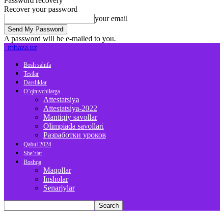
Password recovery
Recover your password
your email
A password will be e-mailed to you.
mbaza.uz
Bosh sahifa
Testlar
Darsliklar
O’qituvchilarga
Attestatsiya
Attestatsiya-2022
Mantiqiy savollar
Olimpiada savollari
Разработки уроков
Qabul 2024
She’rlar
Boshqa
Maqollar
Insholar
Senariylar