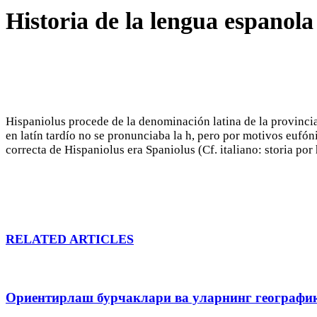
Historia de la lengua espanola
Hispaniolus procede de la denominación latina de la provincia 
en latín tardío no se pronunciaba la h, pero por motivos eufó
correcta de Hispaniolus era Spaniolus (Cf. italiano: storia por 
RELATED ARTICLES
Ориентирлаш бурчаклари ва уларнинг географи