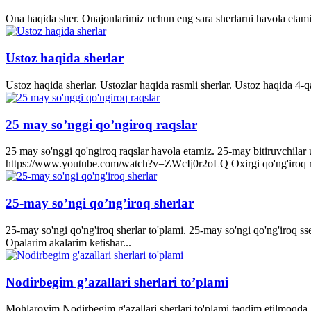
Ona haqida sher. Onajonlarimiz uchun eng sara sherlarni havola etami
Ustoz haqida sherlar
Ustoz haqida sherlar. Ustozlar haqida rasmli sherlar. Ustoz haqida 4-q
25 may so’nggi qo’ngiroq raqslar
25 may so'nggi qo'ngiroq raqslar havola etamiz. 25-may bitiruvchila
https://www.youtube.com/watch?v=ZWcIj0r2oLQ Oxirgi qo'ng'iro
25-may so’ngi qo’ng’iroq sherlar
25-may so'ngi qo'ng'iroq sherlar to'plami. 25-may so'ngi qo'ng'iroq s
Opalarim akalarim ketishar...
Nodirbegim g’azallari sherlari to’plami
Mohlaroyim Nodirbegim g'azallari sherlari to'plami taqdim etilmoqda. 