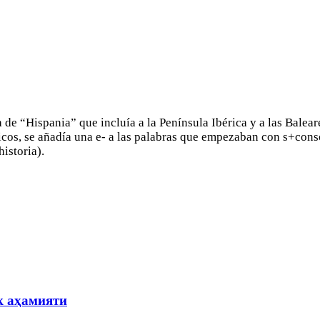
de “Hispania” que incluía a la Península Ibérica y a las Balear
nicos, se añadía una e- a las palabras que empezaban con s+cons
historia).
к аҳамияти