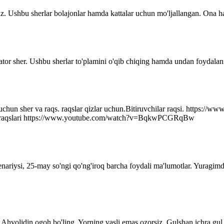
z. Ushbu sherlar bolajonlar hamda kattalar uchun mo'ljallangan. Ona ha
ator sher. Ushbu sherlar to'plamini o'qib chiqing hamda undan foydalani
r uchun sher va raqs. raqslar qizlar uchun.Bitiruvchilar raqsi. http
q raqslari https://www.youtube.com/watch?v=BqkwPCGRqBw
senariysi, 25-may so'ngi qo'ng'iroq barcha foydali ma'lumotlar. Yuragim
Ahvolidin ogoh bo'ling. Yorning vasli emas ozorsiz, Gulshan ichra gul 