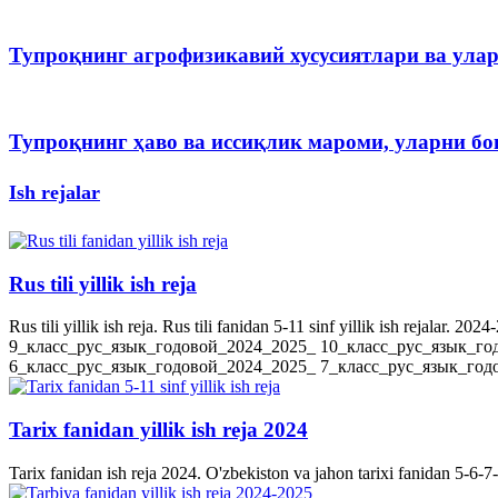
Тупроқнинг агрофизикавий хусусиятлари ва ула
Тупроқнинг ҳаво ва иссиқлик мароми, уларни 
Ish rejalar
Rus tili yillik ish reja
Rus tili yillik ish reja. Rus tili fanidan 5-11 sinf yillik ish rejala
9_класс_рус_язык_годовой_2024_2025_ 10_класс_рус_язык_го
6_класс_рус_язык_годовой_2024_2025_ 7_класс_рус_язык_годов
Tarix fanidan yillik ish reja 2024
Tarix fanidan ish reja 2024. O'zbekiston va jahon tarixi fanidan 5-6-7-8-