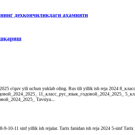
рнинг деҳқончиликдаги аҳамияти
бошқариш
r. 2024-2025 o'quv yili uchun yuklab oling. Rus tili yillik ish reja 202
довой_2024_2025_ 11_класс_рус_язык_годовой_2024_2025_ 5_к
ой_2024_2025_ Tavsiya...
9-10-11 sinf yillik ish rejalar. Tarix fanidan ish reja 2024 5-sinf Tarix 