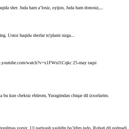
qida sher. Juda ham a’losiz, oyijon, Juda ham donosiz,...
ng. Ustoz haqida sherlar to'plami sizga...
s://www.youtube.com/watch?v=x1FWnJ1Cqkc 25-may raqsi
da bu kun cheksiz ehtirom, Yuragimdan chiqar dil izxorlarim.
topilmas xorsiz. Ul parivash vaslidin bo’ldim judo, Rohati dil qolmadi