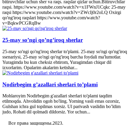
bitiruvchilar uchun sher va raqs. raqslar qizlar uchun.Bitiruvchilar
raqsi. https://www.youtube.com/watch?v=x1FWnJ1Cqkc 25-may
raqsi https://www.youtube.com/watch?v=ZWcIj0r2oLQ Oxirgi
qo'ng'iroq raqslari https://www.youtube.com/watch?
v=BqkwPCGRqBw
25-may so’ngi qo’ng’iroq sherlar
25-may so'ngi qo'ng'iroq sherlar to'plami. 25-may so'ngi qo'ng'iroq
ssenariysi, 25-may so'ngi qo'ng'iroq barcha foydali ma'lumotlar.
Yuragimda bu kun cheksiz ehtirom, Yuragimdan chiqar dil
izxorlarim. Opalarim akalarim ketishar...
Nodirbegim g’azallari sherlari to’plami
Mohlaroyim Nodirbegim g'azallari sherlari to'plami taqdim
etilmoqda. Ahvolidin ogoh bo'ling. Yorning vasli emas ozorsiz,
Gulshan ichra gul topilmas xorsiz. Ul parivash vaslidin bo’ldim
judo, Rohati dil qolmadi dildorsiz. Yor uchun...
Все права защищены.2023.