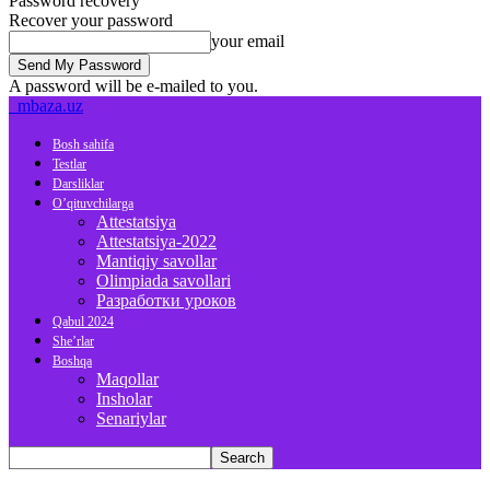
Password recovery
Recover your password
your email
A password will be e-mailed to you.
mbaza.uz
Bosh sahifa
Testlar
Darsliklar
O’qituvchilarga
Attestatsiya
Attestatsiya-2022
Mantiqiy savollar
Olimpiada savollari
Разработки уроков
Qabul 2024
She’rlar
Boshqa
Maqollar
Insholar
Senariylar