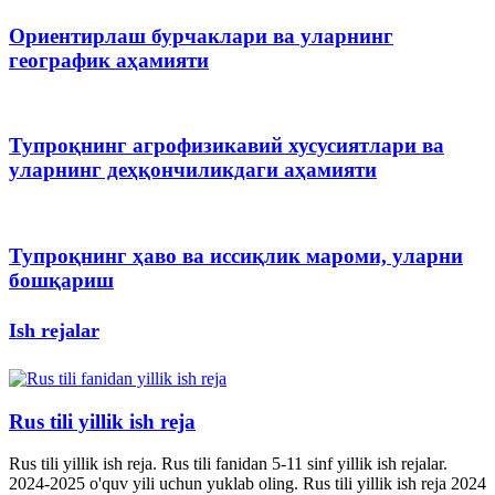
Ориентирлаш бурчаклари ва уларнинг
географик аҳамияти
Тупроқнинг агрофизикавий хусусиятлари ва
уларнинг деҳқончиликдаги аҳамияти
Тупроқнинг ҳаво ва иссиқлик мароми, уларни
бошқариш
Ish rejalar
Rus tili yillik ish reja
Rus tili yillik ish reja. Rus tili fanidan 5-11 sinf yillik ish rejalar.
2024-2025 o'quv yili uchun yuklab oling. Rus tili yillik ish reja 2024