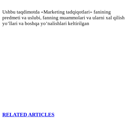
Ushbu taqdimotda «Маrkеting tаdqiqоtlаri» fаnining
prеdmеti vа uslubi, fаnning muаmmоlаri vа ulаrni хаl qilish
yo’llаri va boshqa yo’nalishlari keltirilgan
RELATED ARTICLES