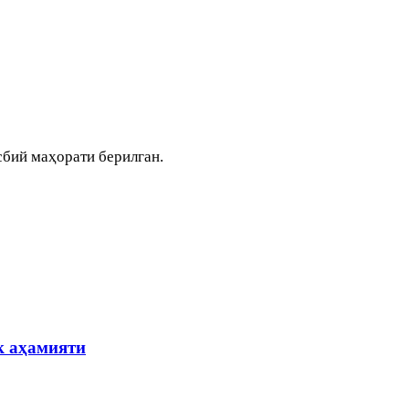
бий маҳорати берилган.
к аҳамияти