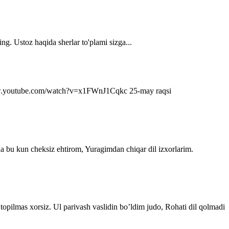
ng. Ustoz haqida sherlar to'plami sizga...
s://www.youtube.com/watch?v=x1FWnJ1Cqkc 25-may raqsi
da bu kun cheksiz ehtirom, Yuragimdan chiqar dil izxorlarim.
topilmas xorsiz. Ul parivash vaslidin bo’ldim judo, Rohati dil qolmadi