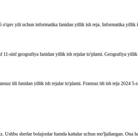
o'quv yili uchun informatika fanidan yillik ish reja. Informatika yillik i
inf 11-sinf geografiya fanidan yillik ish rejalar to'plami. Geografiya yill
suz tili fanidan yillik ish rejalar to'plami. Fransuz tili ish reja 2024 5-sin
z. Ushbu sherlar bolajonlar hamda kattalar uchun mo'ljallangan. Ona ha