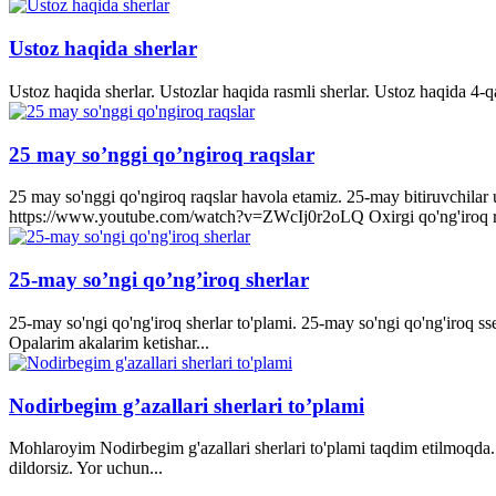
Ustoz haqida sherlar
Ustoz haqida sherlar. Ustozlar haqida rasmli sherlar. Ustoz haqida 4-q
25 may so’nggi qo’ngiroq raqslar
25 may so'nggi qo'ngiroq raqslar havola etamiz. 25-may bitiruvchila
https://www.youtube.com/watch?v=ZWcIj0r2oLQ Oxirgi qo'ng'iro
25-may so’ngi qo’ng’iroq sherlar
25-may so'ngi qo'ng'iroq sherlar to'plami. 25-may so'ngi qo'ng'iroq s
Opalarim akalarim ketishar...
Nodirbegim g’azallari sherlari to’plami
Mohlaroyim Nodirbegim g'azallari sherlari to'plami taqdim etilmoqda. 
dildorsiz. Yor uchun...