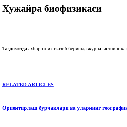
Хужайра биофизикаси
Тақдимотда ахборотни етказиб беришда журналистнинг кас
RELATED ARTICLES
Ориентирлаш бурчаклари ва уларнинг географи