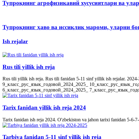
Тупроқнинг агрофизикавий хусусиятлари ва ула
Тупроқнинг ҳаво ва иссиқлик мароми, уларни 
Ish rejalar
Rus tili yillik ish reja
Rus tili yillik ish reja. Rus tili fanidan 5-11 sinf yillik ish rejala
9_класс_рус_язык_годовой_2024_2025_ 10_класс_рус_язык_го
6_класс_рус_язык_годовой_2024_2025_ 7_класс_рус_язык_годов
Tarix fanidan yillik ish reja 2024
Tarix fanidan ish reja 2024. O'zbekiston va jahon tarixi fanidan 5-6-7-8-
Tarbiya fanidan 5-11 sinf yillik ish reja