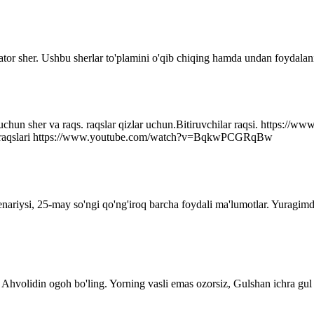
ator sher. Ushbu sherlar to'plamini o'qib chiqing hamda undan foydalani
r uchun sher va raqs. raqslar qizlar uchun.Bitiruvchilar raqsi. http
q raqslari https://www.youtube.com/watch?v=BqkwPCGRqBw
senariysi, 25-may so'ngi qo'ng'iroq barcha foydali ma'lumotlar. Yuragim
Ahvolidin ogoh bo'ling. Yorning vasli emas ozorsiz, Gulshan ichra gul 