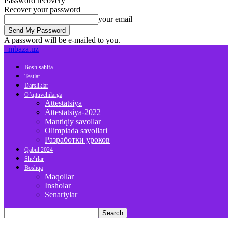
Password recovery
Recover your password
your email
A password will be e-mailed to you.
mbaza.uz
Bosh sahifa
Testlar
Darsliklar
O’qituvchilarga
Attestatsiya
Attestatsiya-2022
Mantiqiy savollar
Olimpiada savollari
Разработки уроков
Qabul 2024
She’rlar
Boshqa
Maqollar
Insholar
Senariylar