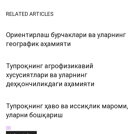
RELATED ARTICLES
Ориентирлаш бурчаклари ва уларнинг
географик аҳамияти
Тупроқнинг агрофизикавий
хусусиятлари ва уларнинг
деҳқончиликдаги аҳамияти
Тупроқнинг ҳаво ва иссиқлик мароми,
уларни бошқариш