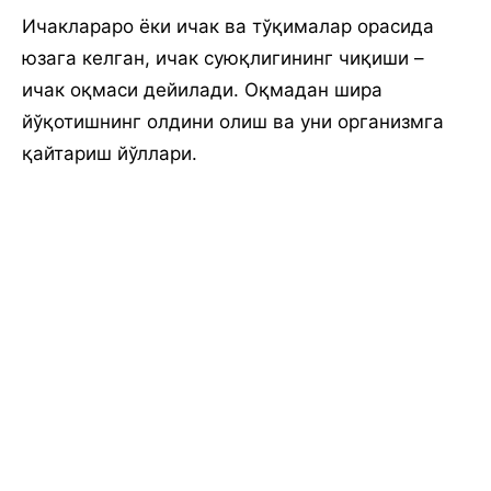
Ичаклараро ёки ичак ва тўқималар орасида
юзага келган, ичак суюқлигининг чиқиши –
ичак оқмаси дейилади. Оқмадан шира
йўқотишнинг олдини олиш ва уни организмга
қайтариш йўллари.