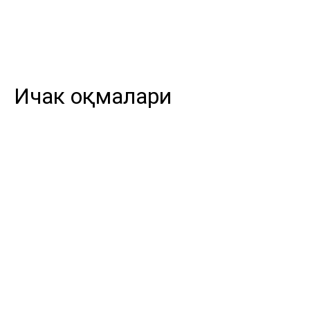
Ичак оқмалари