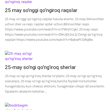
25 may so’nggi qo’ngiroq raqslar
25 may so'nggi qo'ngiroq raqslar havola etamiz. 25-may bitiruvchilar
uchun sher va raqs. raqslar qizlar uchun.Bitiruvchilar raqsi.
https://www.youtube.com/watch?v=x1FWnJ1Cqkc 25-may raqsi
https://www.youtube.com/watch?v=ZWcIj0r2oLQ Oxirgi qo'ng'iroq
raqslari https://www.youtube.com/watch?v=BqkwPCGRqBw
25-may so’ngi qo’ng’iroq sherlar
25-may so'ngi qo'ng'iroq sherlar to'plami. 25-may so'ngi qo'ng'iroq
ssenariysi, 25-may so'ngi qo'ng'iroq barcha foydali ma'lumotlar.
Yuragimda bu kun cheksiz ehtirom, Yuragimdan chiqar dil izxorlarim.
Opalarim akalarim ketishar...