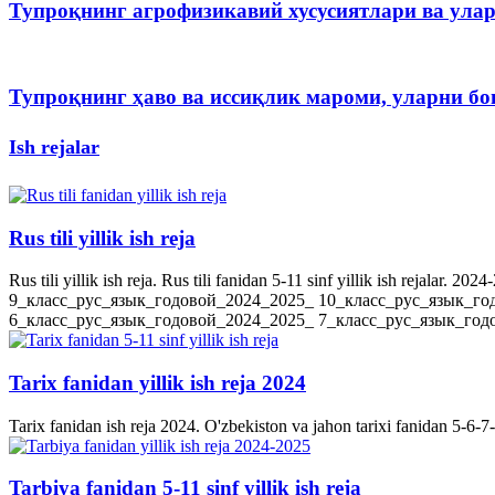
Тупроқнинг агрофизикавий хусусиятлари ва ула
Тупроқнинг ҳаво ва иссиқлик мароми, уларни 
Ish rejalar
Rus tili yillik ish reja
Rus tili yillik ish reja. Rus tili fanidan 5-11 sinf yillik ish rejala
9_класс_рус_язык_годовой_2024_2025_ 10_класс_рус_язык_го
6_класс_рус_язык_годовой_2024_2025_ 7_класс_рус_язык_годов
Tarix fanidan yillik ish reja 2024
Tarix fanidan ish reja 2024. O'zbekiston va jahon tarixi fanidan 5-6-7-8-
Tarbiya fanidan 5-11 sinf yillik ish reja