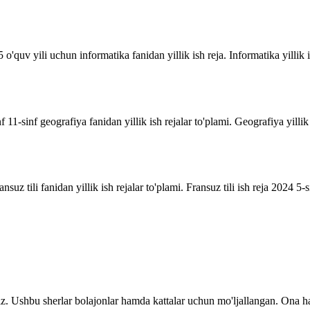
o'quv yili uchun informatika fanidan yillik ish reja. Informatika yillik i
inf 11-sinf geografiya fanidan yillik ish rejalar to'plami. Geografiya yill
suz tili fanidan yillik ish rejalar to'plami. Fransuz tili ish reja 2024 5-sin
z. Ushbu sherlar bolajonlar hamda kattalar uchun mo'ljallangan. Ona ha