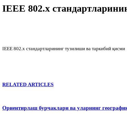
IEEE 802.х стандартларини
IEEE 802.х стандартларининг тузилиши ва таркибий қисми
RELATED ARTICLES
Ориентирлаш бурчаклари ва уларнинг географи