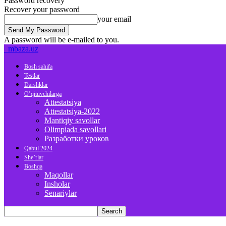
Password recovery
Recover your password
your email
A password will be e-mailed to you.
mbaza.uz
Bosh sahifa
Testlar
Darsliklar
O’qituvchilarga
Attestatsiya
Attestatsiya-2022
Mantiqiy savollar
Olimpiada savollari
Разработки уроков
Qabul 2024
She’rlar
Boshqa
Maqollar
Insholar
Senariylar