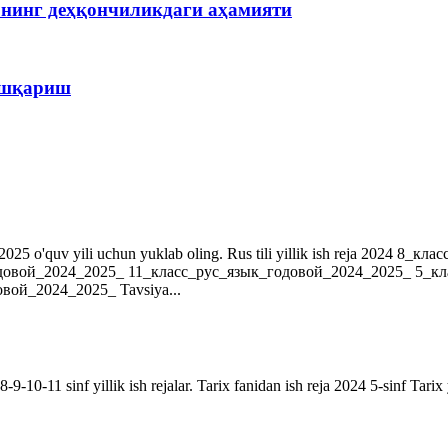
рнинг деҳқончиликдаги аҳамияти
бошқариш
r. 2024-2025 o'quv yili uchun yuklab oling. Rus tili yillik ish reja 202
довой_2024_2025_ 11_класс_рус_язык_годовой_2024_2025_ 5_к
ой_2024_2025_ Tavsiya...
9-10-11 sinf yillik ish rejalar. Tarix fanidan ish reja 2024 5-sinf Tarix 