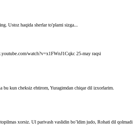
ng. Ustoz haqida sherlar to'plami sizga...
s://www.youtube.com/watch?v=x1FWnJ1Cqkc 25-may raqsi
da bu kun cheksiz ehtirom, Yuragimdan chiqar dil izxorlarim.
topilmas xorsiz. Ul parivash vaslidin bo’ldim judo, Rohati dil qolmadi