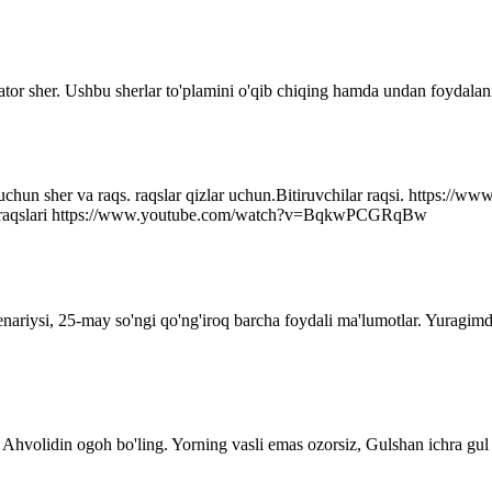
ator sher. Ushbu sherlar to'plamini o'qib chiqing hamda undan foydalani
r uchun sher va raqs. raqslar qizlar uchun.Bitiruvchilar raqsi. http
q raqslari https://www.youtube.com/watch?v=BqkwPCGRqBw
senariysi, 25-may so'ngi qo'ng'iroq barcha foydali ma'lumotlar. Yuragim
Ahvolidin ogoh bo'ling. Yorning vasli emas ozorsiz, Gulshan ichra gul 