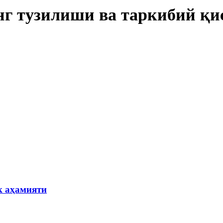
нг тузилиши ва таркибий қи
к аҳамияти