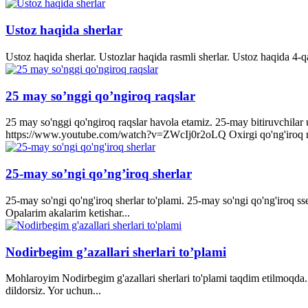
Ustoz haqida sherlar
Ustoz haqida sherlar. Ustozlar haqida rasmli sherlar. Ustoz haqida 4-q
25 may so’nggi qo’ngiroq raqslar
25 may so'nggi qo'ngiroq raqslar havola etamiz. 25-may bitiruvchila
https://www.youtube.com/watch?v=ZWcIj0r2oLQ Oxirgi qo'ng'iro
25-may so’ngi qo’ng’iroq sherlar
25-may so'ngi qo'ng'iroq sherlar to'plami. 25-may so'ngi qo'ng'iroq s
Opalarim akalarim ketishar...
Nodirbegim g’azallari sherlari to’plami
Mohlaroyim Nodirbegim g'azallari sherlari to'plami taqdim etilmoqda. 
dildorsiz. Yor uchun...