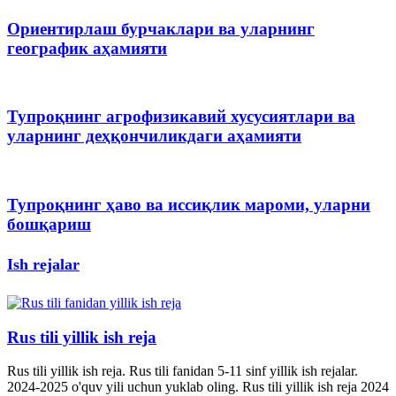
Ориентирлаш бурчаклари ва уларнинг
географик аҳамияти
Тупроқнинг агрофизикавий хусусиятлари ва
уларнинг деҳқончиликдаги аҳамияти
Тупроқнинг ҳаво ва иссиқлик мароми, уларни
бошқариш
Ish rejalar
Rus tili yillik ish reja
Rus tili yillik ish reja. Rus tili fanidan 5-11 sinf yillik ish rejalar.
2024-2025 o'quv yili uchun yuklab oling. Rus tili yillik ish reja 2024