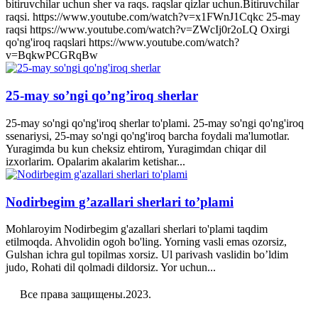
bitiruvchilar uchun sher va raqs. raqslar qizlar uchun.Bitiruvchilar
raqsi. https://www.youtube.com/watch?v=x1FWnJ1Cqkc 25-may
raqsi https://www.youtube.com/watch?v=ZWcIj0r2oLQ Oxirgi
qo'ng'iroq raqslari https://www.youtube.com/watch?
v=BqkwPCGRqBw
25-may so’ngi qo’ng’iroq sherlar
25-may so'ngi qo'ng'iroq sherlar to'plami. 25-may so'ngi qo'ng'iroq
ssenariysi, 25-may so'ngi qo'ng'iroq barcha foydali ma'lumotlar.
Yuragimda bu kun cheksiz ehtirom, Yuragimdan chiqar dil
izxorlarim. Opalarim akalarim ketishar...
Nodirbegim g’azallari sherlari to’plami
Mohlaroyim Nodirbegim g'azallari sherlari to'plami taqdim
etilmoqda. Ahvolidin ogoh bo'ling. Yorning vasli emas ozorsiz,
Gulshan ichra gul topilmas xorsiz. Ul parivash vaslidin bo’ldim
judo, Rohati dil qolmadi dildorsiz. Yor uchun...
Все права защищены.2023.