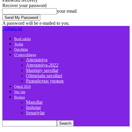
Password recovery
Recover your password
your email
A password will be e-mailed to you.
mbaza.uz
Bosh sahifa
Testlar
Darsliklar
O’qituvchilarga
Attestatsiya
Attestatsiya-2022
Mantiqiy savollar
Olimpiada savollari
Разработки уроков
Qabul 2024
She’rlar
Boshqa
Maqollar
Insholar
Senariylar