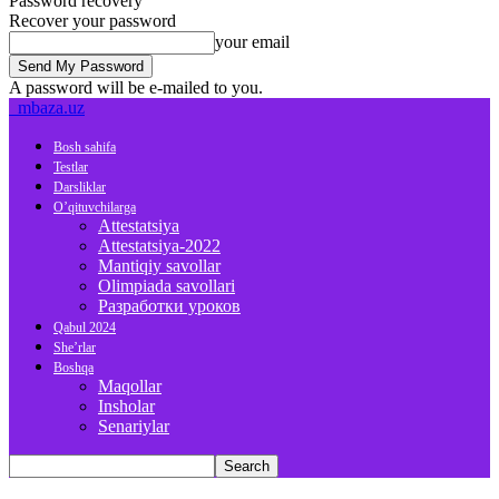
Password recovery
Recover your password
your email
A password will be e-mailed to you.
mbaza.uz
Bosh sahifa
Testlar
Darsliklar
O’qituvchilarga
Attestatsiya
Attestatsiya-2022
Mantiqiy savollar
Olimpiada savollari
Разработки уроков
Qabul 2024
She’rlar
Boshqa
Maqollar
Insholar
Senariylar