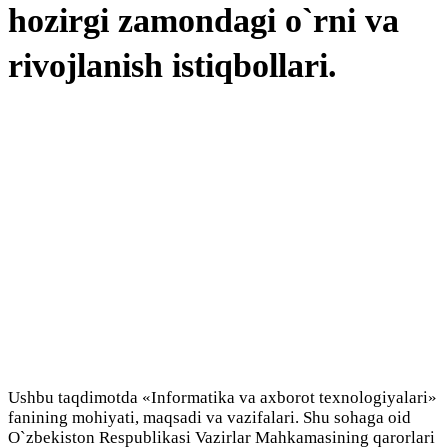
hozirgi zamondagi o`rni va
rivojlanish istiqbollari.
Ushbu taqdimotda «Informatika va axborot tеxnologiyalari»
fanining mohiyati, maqsadi va vazifalari. Shu sohaga oid
O`zbеkiston Rеspublikasi Vazirlar Mahkamasining qarorlari