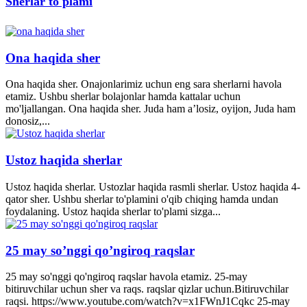
Sherlar to'plami
Ona haqida sher
Ona haqida sher. Onajonlarimiz uchun eng sara sherlarni havola
etamiz. Ushbu sherlar bolajonlar hamda kattalar uchun
mo'ljallangan. Ona haqida sher. Juda ham a’losiz, oyijon, Juda ham
donosiz,...
Ustoz haqida sherlar
Ustoz haqida sherlar. Ustozlar haqida rasmli sherlar. Ustoz haqida 4-
qator sher. Ushbu sherlar to'plamini o'qib chiqing hamda undan
foydalaning. Ustoz haqida sherlar to'plami sizga...
25 may so’nggi qo’ngiroq raqslar
25 may so'nggi qo'ngiroq raqslar havola etamiz. 25-may
bitiruvchilar uchun sher va raqs. raqslar qizlar uchun.Bitiruvchilar
raqsi. https://www.youtube.com/watch?v=x1FWnJ1Cqkc 25-may