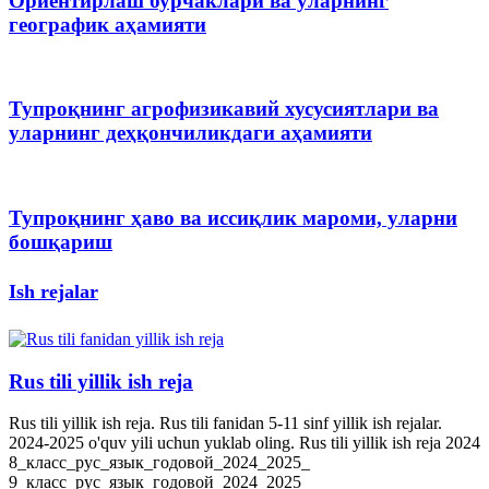
Ориентирлаш бурчаклари ва уларнинг
географик аҳамияти
Тупроқнинг агрофизикавий хусусиятлари ва
уларнинг деҳқончиликдаги аҳамияти
Тупроқнинг ҳаво ва иссиқлик мароми, уларни
бошқариш
Ish rejalar
Rus tili yillik ish reja
Rus tili yillik ish reja. Rus tili fanidan 5-11 sinf yillik ish rejalar.
2024-2025 o'quv yili uchun yuklab oling. Rus tili yillik ish reja 2024
8_класс_рус_язык_годовой_2024_2025_
9_класс_рус_язык_годовой_2024_2025_