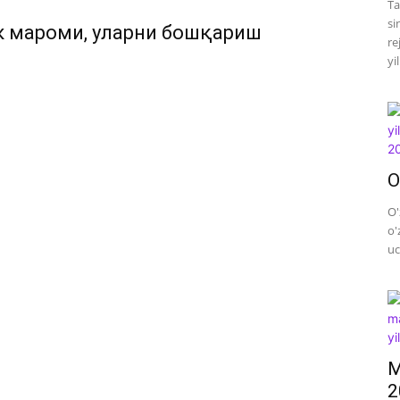
Ta
si
к мароми, уларни бошқариш
re
yi
O
O'
o'
uc
M
2