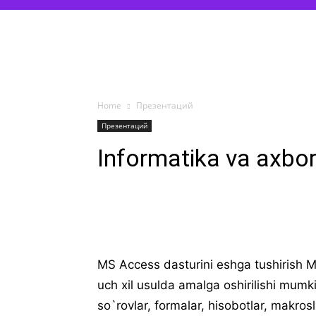
Home
Презентаций
Презентаций
Infоrmatika va axbоr
MS Access dasturini eshga tushirish M
uch xil usulda amalga oshirilishi mumk
so`rovlar, formalar, hisobotlar, makros