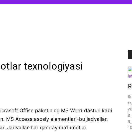
оtlar texnоlоgiyasi
R
Ru
re
yi
icrasoft Offise paketining MS Word dasturi kabi
8_
in. MS Access asosiy elementlari-bu jadvallar,
9_
lar. Jadvallar-har qanday ma’lumotlar
10