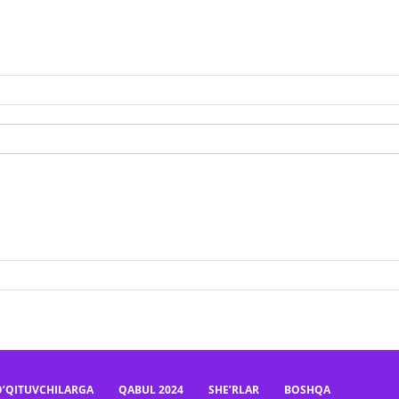
O’QITUVCHILARGA
QABUL 2024
SHE’RLAR
BOSHQA