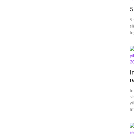
5
5-
ti
Ing
I
r
In
si
yi
In