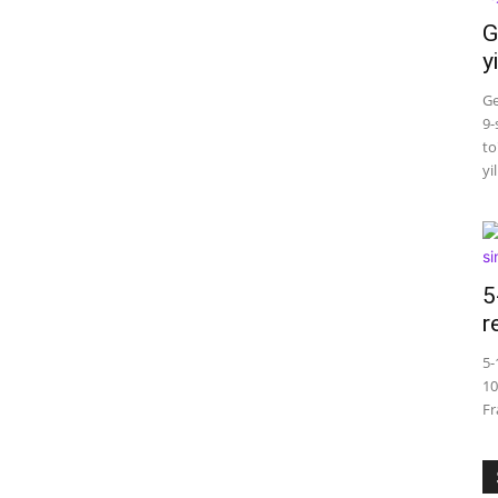
G
y
Ge
9-
to
yi
5
r
5-
10
Fr