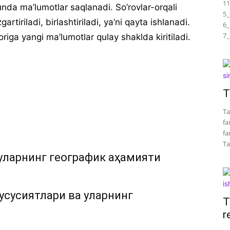
11
unda ma’lumotlar saqlanadi. So’rovlar-orqali
5_
artiriladi, birlashtiriladi, ya’ni qayta ishlanadi.
6_
7_
ga yangi ma’lumotlar qulay shaklda kiritiladi.
T
Ta
fa
fa
Tar
уларнинг географик аҳамияти
усусиятлари ва уларнинг
T
r