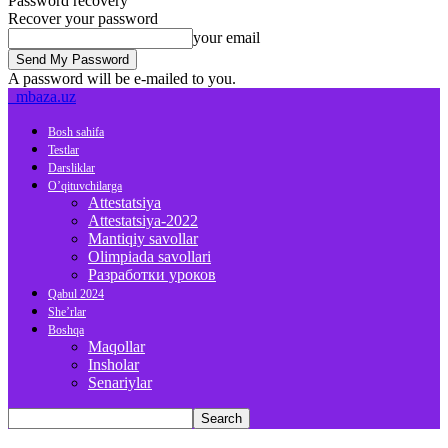
Password recovery
Recover your password
your email
A password will be e-mailed to you.
mbaza.uz
Bosh sahifa
Testlar
Darsliklar
O’qituvchilarga
Attestatsiya
Attestatsiya-2022
Mantiqiy savollar
Olimpiada savollari
Разработки уроков
Qabul 2024
She’rlar
Boshqa
Maqollar
Insholar
Senariylar