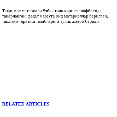
Тақдимот материали ўзбек тили кирилл алифбосида
тайёрланган, фақат мавзуга оид материаллар берилган,
тақдимот яратиш талабларига тўлиқ жавоб беради
RELATED ARTICLES