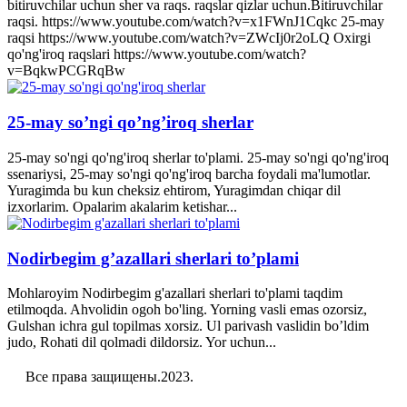
bitiruvchilar uchun sher va raqs. raqslar qizlar uchun.Bitiruvchilar
raqsi. https://www.youtube.com/watch?v=x1FWnJ1Cqkc 25-may
raqsi https://www.youtube.com/watch?v=ZWcIj0r2oLQ Oxirgi
qo'ng'iroq raqslari https://www.youtube.com/watch?
v=BqkwPCGRqBw
25-may so’ngi qo’ng’iroq sherlar
25-may so'ngi qo'ng'iroq sherlar to'plami. 25-may so'ngi qo'ng'iroq
ssenariysi, 25-may so'ngi qo'ng'iroq barcha foydali ma'lumotlar.
Yuragimda bu kun cheksiz ehtirom, Yuragimdan chiqar dil
izxorlarim. Opalarim akalarim ketishar...
Nodirbegim g’azallari sherlari to’plami
Mohlaroyim Nodirbegim g'azallari sherlari to'plami taqdim
etilmoqda. Ahvolidin ogoh bo'ling. Yorning vasli emas ozorsiz,
Gulshan ichra gul topilmas xorsiz. Ul parivash vaslidin bo’ldim
judo, Rohati dil qolmadi dildorsiz. Yor uchun...
Все права защищены.2023.