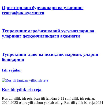
Ориентирлаш бурчаклари ва уларнинг
географик аҳамияти
Тупроқнинг агрофизикавий хусусиятлари ва
уларнинг деҳқончиликдаги аҳамияти
Тупроқнинг ҳаво ва иссиқлик мароми, уларни
бошқариш
Ish rejalar
Rus tili yillik ish reja
Rus tili yillik ish reja. Rus tili fanidan 5-11 sinf yillik ish rejalar.
2024-2025 o'quv yili uchun yuklab oling. Rus tili yillik ish reja 2024