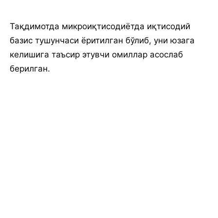
Тақдимотда микроиқтисодиётда иқтисодий
базис тушунчаси ёритилган бўлиб, уни юзага
келишига таъсир этувчи омиллар асослаб
берилган.