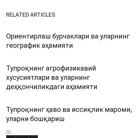
RELATED ARTICLES
Ориентирлаш бурчаклари ва уларнинг
географик аҳамияти
Тупроқнинг агрофизикавий
хусусиятлари ва уларнинг
деҳқончиликдаги аҳамияти
Тупроқнинг ҳаво ва иссиқлик мароми,
уларни бошқариш