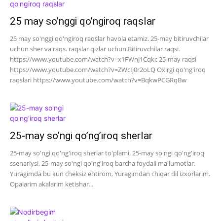
25 may so’nggi qo’ngiroq raqslar
25 may so'nggi qo'ngiroq raqslar havola etamiz. 25-may bitiruvchilar
uchun sher va raqs. raqslar qizlar uchun.Bitiruvchilar raqsi.
https://www.youtube.com/watch?v=x1FWnJ1Cqkc 25-may raqsi
https://www.youtube.com/watch?v=ZWcIj0r2oLQ Oxirgi qo'ng'iroq
raqslari https://www.youtube.com/watch?v=BqkwPCGRqBw
25-may so’ngi qo’ng’iroq sherlar
25-may so'ngi qo'ng'iroq sherlar to'plami. 25-may so'ngi qo'ng'iroq
ssenariysi, 25-may so'ngi qo'ng'iroq barcha foydali ma'lumotlar.
Yuragimda bu kun cheksiz ehtirom, Yuragimdan chiqar dil izxorlarim.
Opalarim akalarim ketishar...