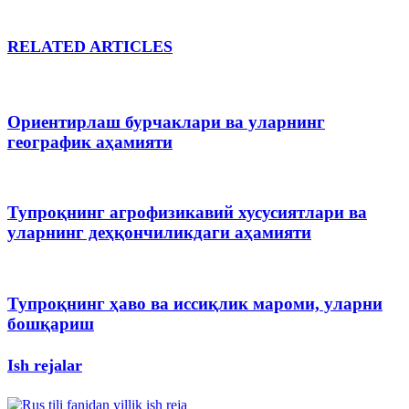
RELATED ARTICLES
Ориентирлаш бурчаклари ва уларнинг
географик аҳамияти
Тупроқнинг агрофизикавий хусусиятлари ва
уларнинг деҳқончиликдаги аҳамияти
Тупроқнинг ҳаво ва иссиқлик мароми, уларни
бошқариш
Ish rejalar