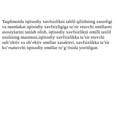
Taqdimotda iqtisodiy xavfsizlikni tahlil qilishning zarurligi
va mamlakat iqtisodiy xavfsizligiga ta’sir etuvchi omillarni
asosiylarini tanlab olish, iqtisodiy xavfsizlikni omilli taxlil
usulining mazmuni,iqtisodiy xavfsizlikka ta’sir etuvchi
sub’ektiv va ob’ektiv omillar xarakteri, xavfsizlikka ta’sir
ko’rsatuvchi iqtisodiy omillar to’g’risida yoritilgan.