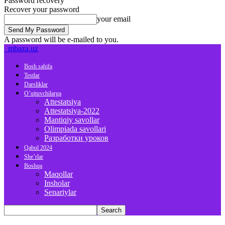
Password recovery
Recover your password
your email
A password will be e-mailed to you.
mbaza.uz
Bosh sahifa
Testlar
Darsliklar
O’qituvchilarga
Attestatsiya
Attestatsiya-2022
Mantiqiy savollar
Olimpiada savollari
Разработки уроков
Qabul 2024
She’rlar
Boshqa
Maqollar
Insholar
Senariylar