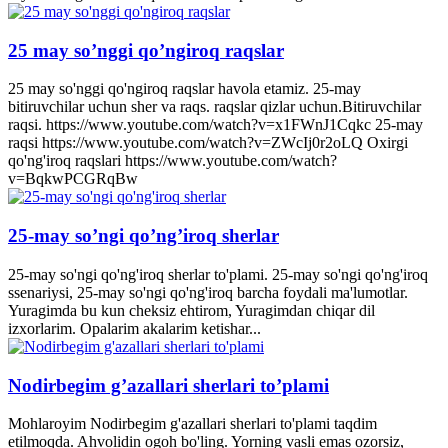
25 may so’nggi qo’ngiroq raqslar
25 may so'nggi qo'ngiroq raqslar havola etamiz. 25-may
bitiruvchilar uchun sher va raqs. raqslar qizlar uchun.Bitiruvchilar
raqsi. https://www.youtube.com/watch?v=x1FWnJ1Cqkc 25-may
raqsi https://www.youtube.com/watch?v=ZWcIj0r2oLQ Oxirgi
qo'ng'iroq raqslari https://www.youtube.com/watch?
v=BqkwPCGRqBw
25-may so’ngi qo’ng’iroq sherlar
25-may so'ngi qo'ng'iroq sherlar to'plami. 25-may so'ngi qo'ng'iroq
ssenariysi, 25-may so'ngi qo'ng'iroq barcha foydali ma'lumotlar.
Yuragimda bu kun cheksiz ehtirom, Yuragimdan chiqar dil
izxorlarim. Opalarim akalarim ketishar...
Nodirbegim g’azallari sherlari to’plami
Mohlaroyim Nodirbegim g'azallari sherlari to'plami taqdim
etilmoqda. Ahvolidin ogoh bo'ling. Yorning vasli emas ozorsiz,